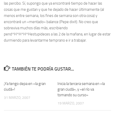
las percibo. Sí, supongo que ya encontraré tiempo de hacer las
cosas que me gustan y que he dejado de hacer últimamente (al
menos entre semana; los fines de semana son otra cosa) y
encontraré un «mentado» balance (Pepe
dixit
). No creo que
sobreviva muchos días más, escribiendo
pend^H^H^H^Hestupideces a las 2 de la mañana, en lugar de estar
durmiendo para levantarme temprano e ir a trabajar.
TAMBIÉN TE PODRÍA GUSTAR...
¡Ya tengo depa en «la gran
13
Inicia la tercera semana en «la
8
ciudá»!
gran ciudá», y «el río va
tomando su curso»
31 MARZO, 2007
19 MARZO, 2007