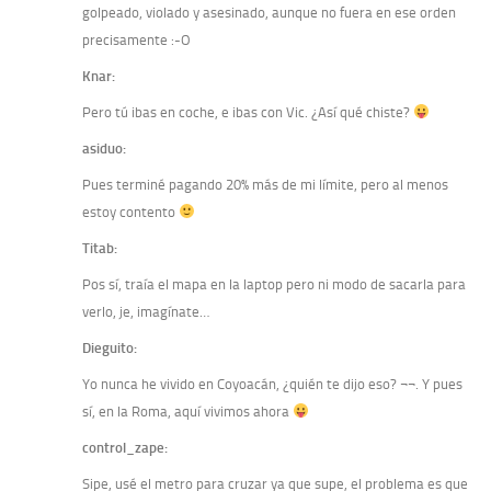
golpeado, violado y asesinado, aunque no fuera en ese orden
precisamente :-O
Knar:
Pero tú ibas en coche, e ibas con Vic. ¿Así qué chiste?
asiduo:
Pues terminé pagando 20% más de mi límite, pero al menos
estoy contento
Titab:
Pos sí, traía el mapa en la laptop pero ni modo de sacarla para
verlo, je, imagínate…
Dieguito:
Yo nunca he vivido en Coyoacán, ¿quién te dijo eso? ¬¬. Y pues
sí, en la Roma, aquí vivimos ahora
control_zape:
Sipe, usé el metro para cruzar ya que supe, el problema es que