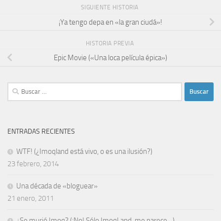
SIGUIENTE HISTORIA
¡Ya tengo depa en «la gran ciudá»!
HISTORIA PREVIA
Epic Movie («Una loca película épica»)
Buscar:
ENTRADAS RECIENTES
WTF! (¿Imoqland está vivo, o es una ilusión?)
23 febrero, 2014
Una década de «bloguear»
21 enero, 2011
¿Se murió Imoq? (¡No! Sólo ImoqLand, me parece…)