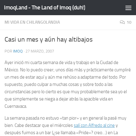
ImoqLand - The Land of Imoq (duh!)
Saltar al contenido
MI VIDA EN CHILANGOLANDIA
10
Casi un mes y aún hay altibajos
POR
IMOQ
·
27 MARZO, 2007
Ayer inició mi cuarta semana de vida y trabajo en la Ciudad de
México. No lo puedo creer; unos días más y prácticamente cumpliré
un mes de estar aquí y aún me rehúso a adaptarme del todo. Por
supuesto, puedo culpar a muchas cosas y sobre todo a las
circunstancias pero lo cierto es que muy probablemente sea yo el
que simplemente se niega a dejar atrás la apacible vida en
Cuernavaca.
La semana pasada no estuvo «tan
pior
» y en general la pasé muy
bien. Cabe destacar que el miércoles
salí con Alfredo al cine
y
después fuimos a un bar (¿se llamaba «Pride»? creo…) en La