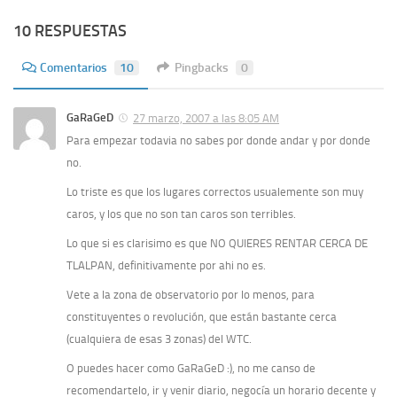
10 RESPUESTAS
Comentarios
10
Pingbacks
0
GaRaGeD
27 marzo, 2007 a las 8:05 AM
Para empezar todavia no sabes por donde andar y por donde
no.
Lo triste es que los lugares correctos usualemente son muy
caros, y los que no son tan caros son terribles.
Lo que si es clarisimo es que NO QUIERES RENTAR CERCA DE
TLALPAN, definitivamente por ahi no es.
Vete a la zona de observatorio por lo menos, para
constituyentes o revolución, que están bastante cerca
(cualquiera de esas 3 zonas) del WTC.
O puedes hacer como GaRaGeD :), no me canso de
recomendartelo, ir y venir diario, negocía un horario decente y