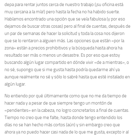
depa para rentar juntos cerca de nuestro trabajo (¡su oficina está
muy cercana a la mía!) pero hasta la fecha no ha habido suerte.
Habíamos encontrado una opción que se veía fabulosa (y por eso
dejamos de buscar otras cosas) pero al final de cuentas, después de
un par de semanas de hacer la solicitud y toda la cosa nos dijeron
que se lo rentaron a alguien más. Las opciones que están «por la
zona» están a precios prohibitivos y la búsqueda hasta ahora ha
resultado ser más o menos un desastre. Es por eso que estoy
buscando algún lugar compartido en dónde vivir «de a mientras», o
no sé, supongo que si me gusta hasta podría quedarme ahí ya
aunque realmente no sé y sólo lo sabré hasta que esté instalado en
algún lugar.
No entiendo por qué últimamente como que no me da tiempo de
hacer nada y a pesar de que siempre tengo un montón de
«pendientes» en la cabeza, no logro concretarlos a final de cuentas.
Tiempo no creo que me falte; hasta donde tengo entendido los
días no se han hecho más cortos (aún) y sin embargo creo que
ahora ya no puedo hacer casi nada de lo que me gusta, excepto ir al