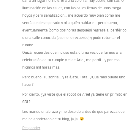
dar a un lugar horrible. Era una colonia muy pobre, con casi 0
iluminación en las calles, con las calles llenas de unos mega
hoyos y cero señalización… me acuerdo muy bien cómo me
sentía de desesperado y ni a quién hablarle… pero bueno,
eventualmente (como dos horas después) regresé al periférico
o una calle conocida (eso no lo recuerdo) y pude retomar el
rumbo…
Quizá recuerdes que incluso esta última vez que fuimos a la
celebración de tu cumple y el de Ariel, me perdí… y por eso
hicimos mil horas mas.
Pero bueno. Tu sonrie… y relájate. Total. ¿Qué mas puede uno
hacer?
Por cierto, ¿ya viste que el robot de Ariel ya tiene un primito en
GDL?
Les mando un abrazo y me despido antes de que parezca que
me he apoderado de tu blog, ja ja.
Responder