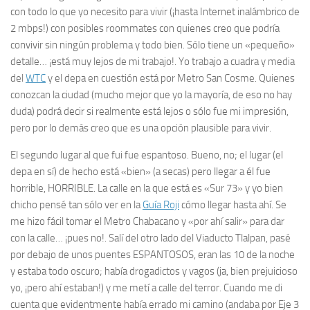
con todo lo que yo necesito para vivir (¡hasta Internet inalámbrico de
2 mbps!) con posibles
roommates
con quienes creo que podría
convivir sin ningún problema y todo bien. Sólo tiene un «pequeño»
detalle… ¡está muy lejos de mi trabajo!. Yo trabajo a cuadra y media
del
WTC
y el depa en cuestión está por Metro San Cosme. Quienes
conozcan la ciudad (mucho mejor que yo la mayoría, de eso no hay
duda) podrá decir si realmente está lejos o sólo fue mi impresión,
pero por lo demás creo que es una opción plausible para vivir.
El segundo lugar al que fui fue espantoso. Bueno, no; el lugar (el
depa en sí) de hecho está «bien» (a secas) pero llegar a él fue
horrible, HORRIBLE. La calle en la que está es «Sur 73» y yo bien
chicho
pensé tan sólo ver en la
Guía Roji
cómo llegar hasta ahí. Se
me hizo fácil tomar el Metro Chabacano y «por ahí salir» para dar
con la calle… ¡pues no!. Salí del otro lado del Viaducto Tlalpan, pasé
por debajo de unos puentes ESPANTOSOS, eran las 10 de la noche
y estaba todo oscuro; había drogadictos y vagos (ja, bien prejuicioso
yo, ¡pero ahí estaban!) y me metí a calle del terror. Cuando me di
cuenta que evidentmente había errado mi camino (andaba por Eje 3