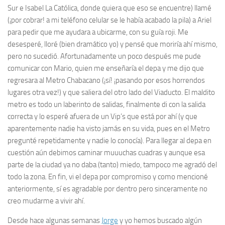
Sur e Isabel La Católica, donde quiera que eso se encuentre) llamé
(¡por cobrar! a mi teléfono celular se le había acabado la pila) a Ariel
para pedir que me ayudara a ubicarme, con su guía roji. Me
desesperé, lloré (bien dramático yo) y pensé que moriría ahí mismo,
pero no sucedió. Afortunadamente un poco después me pude
comunicar con Mario, quien me enseñaría el depa y me dijo que
regresara al Metro Chabacano (¡sí! ¡pasando por esos horrendos
lugares otra vez!) y que saliera del otro lado del Viaducto. El maldito
metro es todo un laberinto de salidas, finalmente di con la salida
correcta y lo esperé afuera de un Vip’s que está por ahí (y que
aparentemente nadie ha visto jamás en su vida, pues en el Metro
pregunté repetidamente y nadie lo conocía). Para llegar al depa en
cuestión aún debimos caminar muuuchas cuadras y aunque esa
parte de la ciudad ya no daba (tanto) miedo, tampoco me agradó del
todo la zona. En fin, vi el depa por compromiso y como mencioné
anteriormente, sí es agradable por dentro pero sinceramente no
creo mudarme a vivir ahí.
Desde hace algunas semanas
Jorge
y yo hemos buscado algún