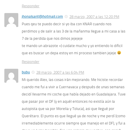
Responder
jhonalsant@hotmail.com
28 marzo, 2007 a las 12:20 PM
Pues qeu te puedo decir si yo iba con KNAR cuando nos
perdimos y de salir a las 3 de la mañanma llegue a mi casa a las
7 de la perdida que nos dimos jejejeje
te mando un abrazote =) cuidate mucho y yo entiendo lo dificil
que es buscar un depa estoy en mi proceso tambien jejeje
Responder
bubu
28 marzo, 2007 a las 6:04 PM
Mi querido Alex, las cosas irán mejorando. Me hiciste recordar
cuando me fui a vivir a Cuernavaca y después de unas semanas
decidí llevarme mi coche que había dejado en Guadalajara. Tuve
que pasar por el DF (y en aquél entonces no existía aún la
autopista que va por Morelia y Toluca), asi que llegué por
Querétaro. El punto es que llegué ya de noche y me perdí (como
irremediablemente ocurre siempre que manejo en el DF), y fui a