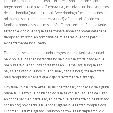
El fin de semana fue fabuloso. Siempre lo son, pues en cuanto
tengo oportunidad huyo a Cuernavaca y me olvido de los días grises
de esta bendita (maldita) ciudad. Ayer domingo fue cumpleaños de
mi mamá (¡sapo verde eees ellaaaaaa!) y fuimos el sábado en
familia a comer a casa de mis papás. Como siempre, fue una tarde
agradable y no quería que se terminara: anhelaba poder detener el
tiempo ahí mismo, en compañía de mis seres queridos pero
evidentemente no sucedió.
El domingo se supone que debía regresar por la tarde a la ciudad
pero por algunas circunstancias no se dio y fue afortunado el que
me pudiera quedar unas horas más en Cuernavaca, aunque eso
haya significado que hoy (bueno, ayer, dada la hora) me levantara
muy temprano y tuviera que viajar directamente al trabajo.
Hoy tuve un día «diferente» al salir de trabajar, por decirlo de alguna
manera. Puesto que no ha habido suerte con la búsqueda de lugar
en dónde vivir (en parte eso, en parte que realmente no he buscado
con ahínco) hoy decidí ir a ver dos lugares que rentan compartidos.
El primer lugar me agradó «muncho harto»; es un depa amplio y