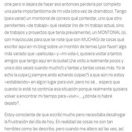
cine pero si dejara de hacer eso entonces perdería por completo
una parte importantísima de mi vida (otra vez de dramático). Tengo
(para variar) un montonal de correos qué contestar, uno que otro
pendientes «de trabajo» qué realizar (no de mi trabajo actual, sino
de trabajos y proyectos que tenía previamente), un MONTONAL (sí,
con mayúsculas para que se note que son MUCHAS) de cosas qué
escribir aquí en mi blog sobre un montón de temas (¡por favor! algo
más variado que «películas» y «mi vida»), quisiera visitar a tantos
amigos que tengo aquí en la ciudad (¡he visto a realmente pocos y
una o dos veces cuando mucho!) y tantas y tantas cosas más. Yo le
echo la culpa (¿siempre ando echando culpas?) a que aún no estoy
«establecido» en algún lugar para vivir, pero no sé… espero que
cuando lo esté no continúe esa situación porque realmente quisiera
volver a encontrar mi tiempo para «vivir»… ¿dónde lo habré
dejado?.
Estoy consciente de que escribí mucho pero necesitaba desahogar
la frustración del día de hoy. En realidad las cosas no son tan
horribles como las describo, pero cuando me altero así las veo, así