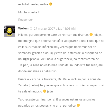
es totalmente posible
Mucha suerte !!
Responder
Wolken
27 marzo, 2007 a las 11:08 AM
Hijoles, perdon pero no pare de reir con tus dramas
jejeje…
me imagino que debe serte dificil adaptarte a una ciuda que no
es la sucursal del infierno (hay veces que no vemos sol en
semanas, gracias dios :D), y esto del estres de la busqueda de
un lugar propio. Me uno a la sugerencia, no rentes cerca de
Tlalpan, la zona no es lo mas lindo del mundo y te fue bien, ahi
donde andabas es peligroso.
Buscale x ahi de la Narvarte, Del Valle, incluso por la zona de
Zapata (metro), hay veces que si buscas con quien compartir si
te sale el negocio
je je
Ya checaste caminar por ahi? a veces estan los anuncios
pegados en los postes y no en el periodico