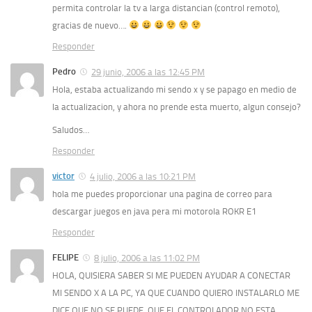
permita controlar la tv a larga distancian (control remoto),
gracias de nuevo….
Responder
Pedro
29 junio, 2006 a las 12:45 PM
Hola, estaba actualizando mi sendo x y se papago en medio de
la actualizacion, y ahora no prende esta muerto, algun consejo?
Saludos…
Responder
victor
4 julio, 2006 a las 10:21 PM
hola me puedes proporcionar una pagina de correo para
descargar juegos en java pera mi motorola ROKR E1
Responder
FELIPE
8 julio, 2006 a las 11:02 PM
HOLA, QUISIERA SABER SI ME PUEDEN AYUDAR A CONECTAR
MI SENDO X A LA PC, YA QUE CUANDO QUIERO INSTALARLO ME
DICE QUE NO SE PUEDE, QUE EL CONTROLADOR NO ESTA