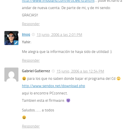
http://www.imoqland.com/Article610.phtml
… pude echarlo a
andar de nueva cuenta. De parte de mi, y de mi sendo:
GRACIAS!!
Responder
Imoq
13 junio, 2006 a las 2:01 PM
Yahir:
Me alegra que la información te haya sido de utilidad :).
Responder
Gabriel Gutierrez
15 junio, 2006 a las 12:54 PM
para los que no saben donde bajar el programa del Cd
http://www.sendox.net/download.php
aqui lo encontre PCconnect.
Tambien esta el firmware.
Saludos……. a todos
Responder