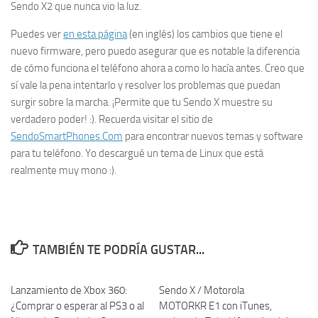
Sendo X2 que nunca vio la luz.
Puedes ver
en esta página
(en inglés) los cambios que tiene el
nuevo firmware, pero puedo asegurar que es notable la diferencia
de cómo funciona el teléfono ahora a como lo hacía antes. Creo que
sí vale la pena intentarlo y resolver los problemas que puedan
surgir sobre la marcha. ¡Permite que tu Sendo X muestre su
verdadero poder! :). Recuerda visitar el sitio de
SendoSmartPhones.Com
para encontrar nuevos temas y software
para tu teléfono. Yo descargué un tema de Linux que está
realmente muy
mono
:).
TAMBIÉN TE PODRÍA GUSTAR...
Lanzamiento de Xbox 360:
152
Sendo X / Motorola
182
¿Comprar o esperar al PS3 o al
MOTORKR E1 con iTunes,