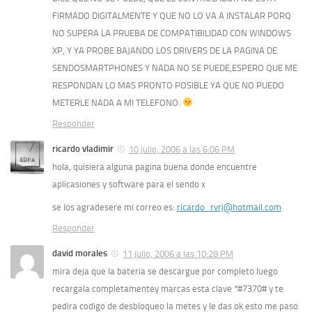
FIRMADO DIGITALMENTE Y QUE NO LO VA A INSTALAR PORQ
NO SUPERA LA PRUEBA DE COMPATIBILIDAD CON WINDOWS
XP, Y YA PROBE BAJANDO LOS DRIVERS DE LA PAGINA DE
SENDOSMARTPHONES Y NADA NO SE PUEDE,ESPERO QUE ME
RESPONDAN LO MAS PRONTO POSIBLE YA QUE NO PUEDO
METERLE NADA A MI TELEFONO.
Responder
ricardo vladimir
10 julio, 2006 a las 6:06 PM
hola, quisiera alguna pagina buena donde encuentre
aplicasiones y software para el sendo x
se los agradesere mi correo es:
ricardo_rvrj@hotmail.com
Responder
david morales
11 julio, 2006 a las 10:28 PM
mira deja que la bateria se descargue por completo luego
recargala completamentey marcas esta clave *#7370# y te
pedira codigo de desbloqueo la metes y le das ok esto me paso