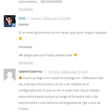
saturadisima…..DESKARGANDO
Responder
Imoq
9 mayo, 2006 a las 11:22 PM
Gabriel:
Si no tiene datos entonces no tienes qué hacer ningún respaldo
Fernando:
Me alegra que ya lo hayas podido bajar
Responder
Gabriel Gutierrez
10 mayo, 2006 a las 7:31 AM
bueno ya llego a mi ciudad lo consegui en 1299 pesos mas
iva, creo que muy barato y lo fui a ver todavia no lo
configuraban por lo que no me lo pude traer hoy al trabajo
estoy emocionado porque ya tengo el firmware listo y las
instrucciones y una memoria sd kingstone de 1gb y otra de
512mb.