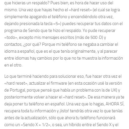
que hicieras un respaldo? Pues bien, es hora de hacer uso del
mismo. Una vez que hayas hecho el «hard reset» (el cual se logra
simplemente apagando el teléfono y encendiéndolo otra vez,
dejando presionada la tecla «5») puedes recuperar tus datos con el
programa de Sendo que te hizo el respaldo. Yo pude recuperar
«todo», excepto mis mensajes escritos (más de 500 :D) y
contactos, ¿por qué? Porque mi teléfono se negaba a cambiar el
idioma a español, que es el que tenía originalmente, y al parecer
entre idiomas hay cambios por lo que no te muestra la información
en el otro.
Lo que terminé haciendo para solucionar eso, fue hacer otra vez el
«hard reset», actualizar el firmware (en esta ocasión usé la versión
de Portugal, porque pensé que había un problema con la de UK) y
posteriormente volver a hacer el «hard reset». De esa manera ya te
deja poner tu teléfono en español. Una vez que lo hagas, AHORA SÍ,
recupera toda tu información y ¡listo! tendrás otra vez lo que tenías
antes de la actualización, sólo que ahora tu teléfono funcionará
como un «Sendo X + 1/2», o sea, un híbrido entre el Sendo X y el