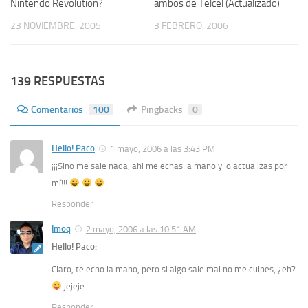
Nintendo Revolution?
ambos de Telcel (Actualizado)
23 NOVIEMBRE, 2005
3 FEBRERO, 2006
139 RESPUESTAS
Comentarios
100
Pingbacks
0
Hello! Paco
1 mayo, 2006 a las 3:43 PM
¡¡¡Sino me sale nada, ahi me echas la mano y lo actualizas por
mí!!!
Responder
Imoq
2 mayo, 2006 a las 10:51 AM
Hello! Paco:
Claro, te echo la mano, pero si algo sale mal no me culpes, ¿eh?
jejeje.
Responder