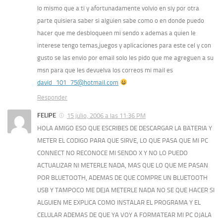
lo mismo que a ti y afortunadamente volvio en siy por otra
parte quisiera saber si alguien sabe como o en donde puedo
hacer que me desbloqueen mi sendo x ademas a quien le
interese tengo temas,juegos y aplicaciones para este cel y con
gusto se las envio por email solo les pido que me agreguen a su
msn para que les devuelva los correos mi mail es
david_101_75@hotmail.com
Responder
FELIPE
15 julio, 2006 a las 11:36 PM
HOLA AMIGO ESO QUE ESCRIBES DE DESCARGAR LA BATERIA Y
METER EL CODIGO PARA QUE SIRVE, LO QUE PASA QUE MI PC
CONNECT NO RECONOCE MI SENDO X Y NO LO PUEDO
ACTUALIZAR NI METERLE NADA, MAS QUE LO QUE ME PASAN
POR BLUETOOTH, ADEMAS DE QUE COMPRE UN BLUETOOTH
USB Y TAMPOCO ME DEJA METERLE NADA NO SE QUE HACER SI
ALGUIEN ME EXPLICA COMO INSTALAR EL PROGRAMA Y EL
CELULAR ADEMAS DE QUE YA VOY A FORMATEAR MI PC OJALA