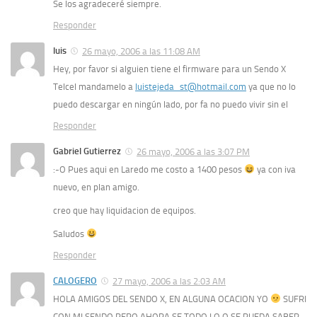
Se los agradeceré siempre.
Responder
luis
26 mayo, 2006 a las 11:08 AM
Hey, por favor si alguien tiene el firmware para un Sendo X
Telcel mandamelo a
luistejeda_st@hotmail.com
ya que no lo
puedo descargar en ningún lado, por fa no puedo vivir sin el
Responder
Gabriel Gutierrez
26 mayo, 2006 a las 3:07 PM
:-O Pues aqui en Laredo me costo a 1400 pesos
ya con iva
nuevo, en plan amigo.
creo que hay liquidacion de equipos.
Saludos
Responder
CALOGERO
27 mayo, 2006 a las 2:03 AM
HOLA AMIGOS DEL SENDO X, EN ALGUNA OCACION YO
SUFRI
CON MI SENDO PERO AHORA SE TODO LO Q SE PUEDA SABER