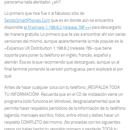
panorama nada alentador, ¿eh?.
Lo primero que hice fue ir al fabuloso sitio de
SendoSmartPhones.Com
que es en donde aún se encuentra
disponible
el firwmare 1.198.8.2 (release 78F++)
para descargarlo
de manera gratuita. Lo primero que te vas a encontrar ahí son varias
versiones del mismo, aunque aparentemente la más popular es la
«Expansys UK Distribution 1.198.8.2 (release 78)» que tiene
soporte para poner tu teléfono en inglés, francés, español y
alemán. Ésa es la que recomiendo que descargues, aunque yo al
final terminé poniendo la versión portuguesa, pero explicaré el por
qué.
Antes de hacer
cualquier
cosa con tu teléfono, ¡RESPALDA TODA
TU INFORMACIÓN!. Recuerda que en el CD de instalación viene un
programa (sólo funciona en Windows, desgraciadamente) que te
permite hacer respaldos periódicos de la información de tu teléfono
(agenda, mensajes escritos, fotos, entre otros) y debes hacer un
respaldo COMPLETO del mismo. ¡No procedas con los siguientes
pasos sin haber hecho tu respaldo primero o perderás TODA tu