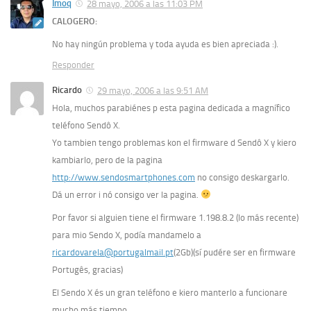
Imoq
28 mayo, 2006 a las 11:03 PM
CALOGERO:
No hay ningún problema y toda ayuda es bien apreciada :).
Responder
Ricardo
29 mayo, 2006 a las 9:51 AM
Hola, muchos parabiénes p esta pagina dedicada a magnífico
teléfono Sendô X.
Yo tambien tengo problemas kon el firmware d Sendô X y kiero
kambiarlo, pero de la pagina
http://www.sendosmartphones.com
no consigo deskargarlo.
Dá un error i nó consigo ver la pagina.
Por favor si alguien tiene el firmware 1.198.8.2 (lo más recente)
para mio Sendo X, podía mandamelo a
ricardovarela@portugalmail.pt
(2Gb)(sí pudére ser en firmware
Portugês, gracias)
El Sendo X és un gran teléfono e kiero manterlo a funcionare
mucho más tiempo.