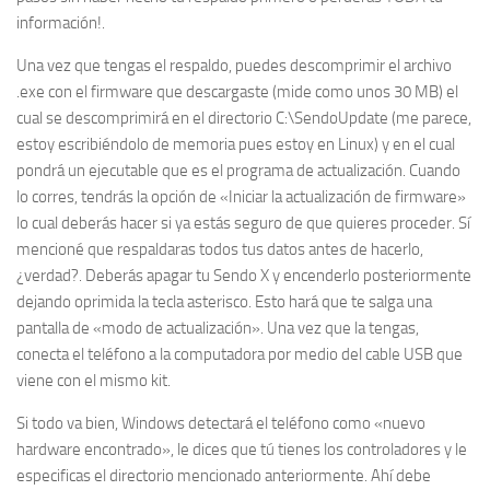
información!.
Una vez que tengas el respaldo, puedes descomprimir el archivo
.exe con el
firmware
que descargaste (mide como unos 30 MB) el
cual se descomprimirá en el directorio C:\SendoUpdate (me parece,
estoy escribiéndolo de memoria pues estoy en Linux) y en el cual
pondrá un ejecutable que es el programa de actualización. Cuando
lo corres, tendrás la opción de «Iniciar la actualización de firmware»
lo cual deberás hacer si ya estás seguro de que quieres proceder. Sí
mencioné que respaldaras todos tus datos antes de hacerlo,
¿verdad?. Deberás apagar tu Sendo X y encenderlo posteriormente
dejando oprimida la tecla asterisco. Esto hará que te salga una
pantalla de «modo de actualización». Una vez que la tengas,
conecta el teléfono a la computadora por medio del cable USB que
viene con el mismo kit.
Si todo va bien, Windows detectará el teléfono como «nuevo
hardware encontrado», le dices que tú tienes los controladores y le
especificas el directorio mencionado anteriormente. Ahí debe