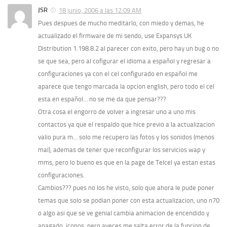
JSR
18 junio, 2006 a las 12:09 AM
Pues despues de mucho meditarlo, con miedo y demas, he
actualizado el firmware de mi sendo, use Expansys UK
Distribution 1.198.8.2 al parecer con exito, pero hay un bug o no
se que sea, pero al cofigurar el idioma a español y regresar a
configuraciones ya con el cel configurado en español me
aparece que tengo marcada la opcion english, pero todo el cel
esta en español… no se me da que pensar???
Otra cosa el engorro de volver a ingresar uno a uno mis
contactos ya que el respaldo que hice previo a la actualizacion
valio pura m… solo me recupero las fotos y los sonidos (menos
mal), ademas de tener que reconfigurar los servicios wap y
mms, pero lo bueno es que en la page de Telcel ya estan estas
configuraciones.
Cambios??? pues no los he visto, solo que ahora le pude poner
temas que solo se podian poner con esta actualizacion, uno n70
o algo asi que se ve genial cambia animacion de encendido y
apagado, iconos, pero aveces me salta error de la funcion de