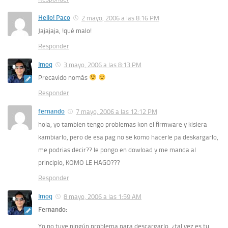
Hello! Paco
2 mayo, 2006 a las 8:16 PM
Jajajaja, !qué malo!
Responder
Imoq
3 mayo, 2006 a las 8:13 PM
Precavido nomás
Responder
fernando
7 mayo, 2006 a las 12:12 PM
hola, yo tambien tengo problemas kon el firmware y kisiera
kambiarlo, pero de esa pag no se komo hacerle pa deskargarlo,
me podrias decir?? le pongo en dowload y me manda al
principio, KOMO LE HAGO???
Responder
Imoq
8 mayo, 2006 a las 1:59 AM
Fernando:
Yo no tuve ningún problema para descargarlo, ¿tal vez es tu