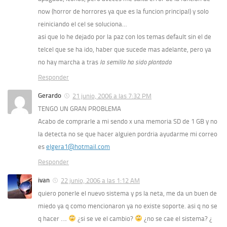
now (horror de horrores ya que es la funcion principal) y solo
reiniciando el cel se soluciona…
asi que lo he dejado por la paz con los temas default sin el de
telcel que se ha ido, haber que sucede mas adelante, pero ya
no hay marcha a tras
la semilla ha sido plantada
Responder
Gerardo
21 junio, 2006 a las 7:32 PM
TENGO UN GRAN PROBLEMA
Acabo de comprarle a mi sendo x una memoria SD de 1 GB y no
la detecta no se que hacer alguien pordria ayudarme mi correo
es
elgera1@hotmail.com
Responder
ivan
22 junio, 2006 a las 1:12 AM
quiero ponerle el nuevo sistema y ps la neta, me da un buen de
miedo ya q como mencionaron ya no existe soporte. asi q no se
q hacer ….
¿si se ve el cambio?
¿no se cae el sistema? ¿