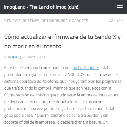
ImoqLand - The Land of Imoq (duh!)
Saltar al contenido
REVIEWS (RESEÑAS) DE HARDWARE Y GADGETS
139
Cómo actualizar el firmware de tu Sendo X y
no morir en el intento
POR
IMOQ
·
1 MAYO, 2006
Este fin de semana lo hice: puesto que
mi fiel Sendo X
estaba
presentando algunos problemas CONOCIDOS con el
firmware
(el
sistema operativo del teléfono, que incluye también los programas)
que traía cuando lo compré, mismos que son resueltos con la
última versión del mismo que pudo sacar la empresa horas antes
de declararse en quiebra, me decidí a terminar con dichos
problemas de una vez por todas y a hacer la actualización. Total,
¿qué podía pasar? Que mi teléfono se echara a perder, y sin
soporte oficial de la empresa, lo debiera tirar a la basura. Un