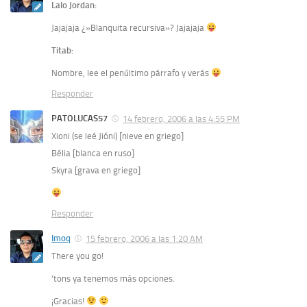
Lalo Jordan:
Jajajaja ¿»Blanquita recursiva»? Jajajaja
Titab:
Nombre, lee el penúltimo párrafo y verás
Responder
PATOLUCAS57
14 febrero, 2006 a las 4:55 PM
Xioni (se leé Jióni) [nieve en griego]
Bélia [blanca en ruso]
Skyra [grava en griego]
Responder
Imoq
15 febrero, 2006 a las 1:20 AM
There you go!
‘tons ya tenemos más opciones.
¡Gracias!