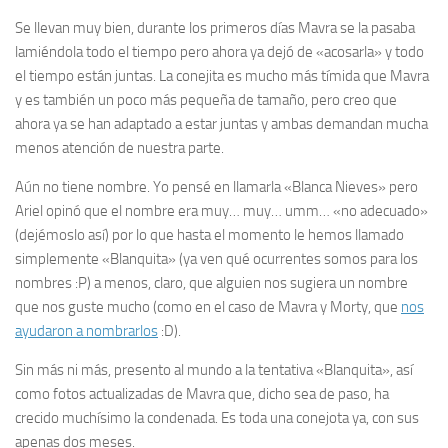
Se llevan muy bien, durante los primeros días Mavra se la pasaba
lamiéndola todo el tiempo pero ahora ya dejó de «acosarla» y todo
el tiempo están juntas. La conejita es mucho más tímida que Mavra
y es también un poco más pequeña de tamaño, pero creo que
ahora ya se han adaptado a estar juntas y ambas demandan mucha
menos atención de nuestra parte.
Aún no tiene nombre. Yo pensé en llamarla «Blanca Nieves» pero
Ariel opinó que el nombre era muy… muy… umm… «no adecuado»
(dejémoslo así) por lo que hasta el momento le hemos llamado
simplemente «Blanquita» (ya ven qué ocurrentes somos para los
nombres :P) a menos, claro, que alguien nos sugiera un nombre
que nos guste mucho (como en el caso de Mavra y Morty, que
nos
ayudaron a nombrarlos
:D).
Sin más ni más, presento al mundo a la tentativa «Blanquita», así
como fotos actualizadas de Mavra que, dicho sea de paso, ha
crecido muchísimo la condenada. Es toda una conejota ya, con sus
apenas dos meses.