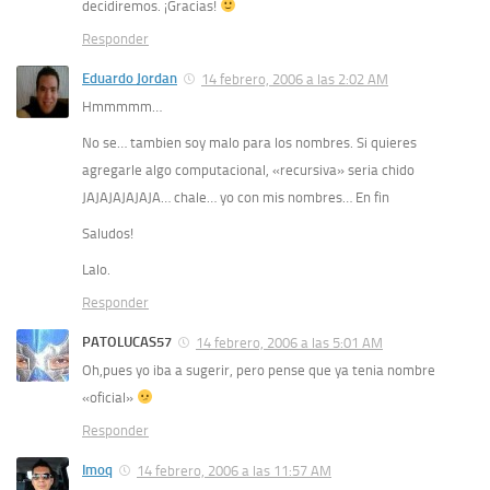
decidiremos. ¡Gracias!
Responder
Eduardo Jordan
14 febrero, 2006 a las 2:02 AM
Hmmmmm…
No se… tambien soy malo para los nombres. Si quieres
agregarle algo computacional, «recursiva» seria chido
JAJAJAJAJAJA… chale… yo con mis nombres… En fin
Saludos!
Lalo.
Responder
PATOLUCAS57
14 febrero, 2006 a las 5:01 AM
Oh,pues yo iba a sugerir, pero pense que ya tenia nombre
«oficial»
Responder
Imoq
14 febrero, 2006 a las 11:57 AM