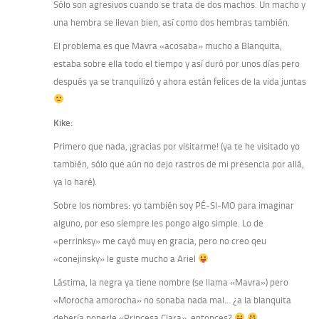
Sólo son agresivos cuando se trata de dos machos. Un macho y
una hembra se llevan bien, así como dos hembras también.
El problema es que Mavra «acosaba» mucho a Blanquita,
estaba sobre ella todo el tiempo y así duró por unos días pero
después ya se tranquilizó y ahora están felices de la vida juntas
Kike:
Primero que nada, ¡gracias por visitarme! (ya te he visitado yo
también, sólo que aún no dejo rastros de mi presencia por allá,
ya lo haré).
Sobre los nombres: yo también soy PÉ-SI-MO para imaginar
alguno, por eso siempre les pongo algo simple. Lo de
«perrinksy» me cayó muy en gracia, pero no creo qeu
«conejinsky» le guste mucho a Ariel
Lástima, la negra ya tiene nombre (se llama «Mavra») pero
«Morocha amorocha» no sonaba nada mal… ¿a la blanquita
debería ponerle «Princesa Clara», entonces?