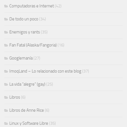
Computadoras e Internet
(42)
De todo un poco
(34)
Enemigos y rants
(35)
Fan Fatal (Alaska/Fangoria)
(16)
Googlemanía
(27)
ImoqLand – Lo relacionado con este blog
(37)
La vida "alegre" (gay)
(25)
Libros
(6)
Libros de Anne Rice
(6)
Linux y Software Libre
(35)