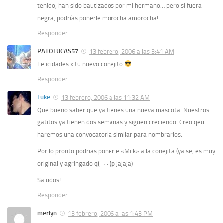
tenido, han sido bautizados por mi hermano… pero si fuera
negra, podrías ponerle morocha amorocha!
Responder
PATOLUCAS57
13 febrero, 2006 a las 3:41 AM
Felicidades x tu nuevo conejito
Responder
Luke
13 febrero, 2006 a las 11:32 AM
Que bueno saber que ya tienes una nueva mascota. Nuestros
gatitos ya tienen dos semanas y siguen creciendo. Creo qeu
haremos una convocatoria similar para nombrarlos.
Por lo pronto podrias ponerle «Milk» a la conejita (ya se, es muy
original y agringado
q( ¬¬ )p
jajaja)
Saludos!
Responder
merlyn
13 febrero, 2006 a las 1:43 PM