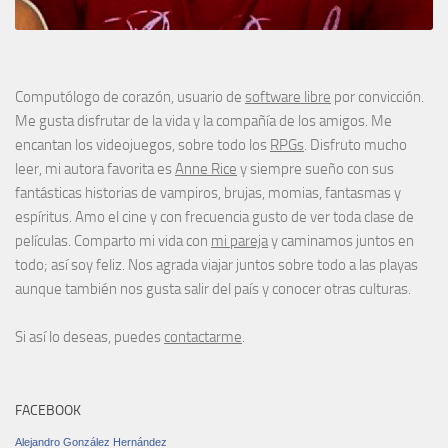
Computólogo de corazón, usuario de
software libre
por convicción.
Me gusta disfrutar de la vida y la compañía de los amigos. Me
encantan los videojuegos, sobre todo los
RPGs
. Disfruto mucho
leer, mi autora favorita es
Anne Rice
y siempre sueño con sus
fantásticas historias de vampiros, brujas, momias, fantasmas y
espíritus. Amo el cine y con frecuencia gusto de ver toda clase de
películas. Comparto mi vida con
mi pareja
y caminamos juntos en
todo; así soy feliz. Nos agrada viajar juntos sobre todo a las playas
aunque también nos gusta salir del país y conocer otras culturas.
Si así lo deseas, puedes
contactarme
.
FACEBOOK
Alejandro González Hernández