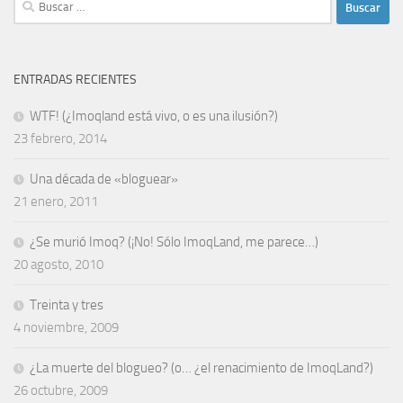
Buscar:
ENTRADAS RECIENTES
WTF! (¿Imoqland está vivo, o es una ilusión?)
23 febrero, 2014
Una década de «bloguear»
21 enero, 2011
¿Se murió Imoq? (¡No! Sólo ImoqLand, me parece…)
20 agosto, 2010
Treinta y tres
4 noviembre, 2009
¿La muerte del blogueo? (o… ¿el renacimiento de ImoqLand?)
26 octubre, 2009