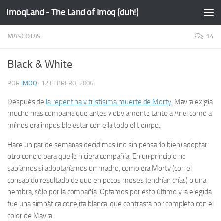
ImoqLand - The Land of Imoq (duh!)
Saltar al contenido
MASCOTAS
14
Black & White
POR
IMOQ
·
12 FEBRERO, 2006
Después de
la repentina y tristísima muerte de Morty
, Mavra exigía
mucho más compañía que antes y obviamente tanto a Ariel como a
mí nos era imposible estar con ella todo el tiempo.
Hace un par de semanas decidimos (no sin pensarlo bien) adoptar
otro conejo para que le hiciera compañía. En un principio no
sabíamos si adoptaríamos un macho, como era Morty (con el
consabido resultado de que en pocos meses tendrían crías) o una
hembra, sólo por la compañía. Optamos por esto último y la elegida
fue una simpática conejita blanca, que contrasta por completo con el
color de Mavra.