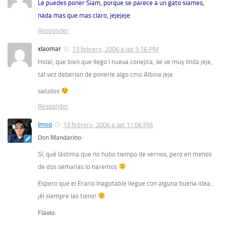
Le puedes poner Siam, porque se parece a un gato siames,
nada mas que mas claro, jejejeje
Responder
xlaomar
13 febrero, 2006 a las 5:16 PM
Hola!, que bien que llego l nueva conejita, se ve muy linda jeje,
tal vez deberian de ponerle algo cmo Albina jeje
saludos
Responder
Imoq
13 febrero, 2006 a las 11:06 PM
Don Mandarino:
Sí, qué lástima que no hubo tiempo de vernos, pero en menos
de dos semanas lo haremos
Espero que el Erario Inagotable llegue con alguna buena idea…
¡él siempre las tiene!
Flavio: