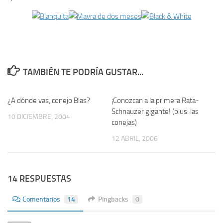
TAMBIÉN TE PODRÍA GUSTAR...
¿A dónde vas, conejo Blas?
0
¡Conozcan a la primera Rata-
16
Schnauzer gigante! (plus: las
10 DICIEMBRE, 2004
conejas)
12 ABRIL, 2006
14 RESPUESTAS
Comentarios
14
Pingbacks
0