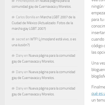
Pinchesjotos
en
Nueva página para la
ningún 
comunidad gay de Cuernavaca y Morelos.
empezar
Carlos Bonilla
en
Marcha LGBT 2007 de la
para tu 
Ciudad de México (Actualizado: Fotos de la
conocim
marcha gay LGBT 2007)
inserta
cuando 
secret
en
WTF! (¿Imoqland está vivo, o es
una ilusión?)
código 
las opc
Dany
en
Nueva página para la comunidad
gay de Cuernavaca y Morelos.
Una vez
bloguer
Dany
en
Nueva página para la comunidad
blogósf
gay de Cuernavaca y Morelos.
Finalme
Dany
en
Nueva página para la comunidad
qué es
gay de Cuernavaca y Morelos.
un tem