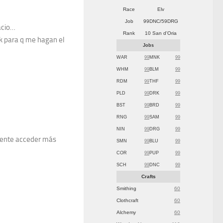
Race
Elv
Job
99DNC/59DRG
acio…
Rank
10 San d'Oria
ink para q me hagan el
Jobs
WAR
99
MNK
99
WHM
99
BLM
99
RDM
99
THF
99
PLD
99
DRK
99
BST
99
BRD
99
RNG
99
SAM
99
NIN
99
DRG
99
ntente acceder más
SMN
99
BLU
99
COR
99
PUP
99
SCH
99
DNC
99
Crafts
Smithing
60
Clothcraft
60
Alchemy
60