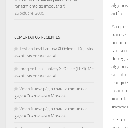
alguno
renacimiento de ImoqLand?)
artículo
26 octubre, 2009
Ya que 
haces?.
COMENTARIOS RECIENTES
proporc
Test
en
Final Fantasy XI Online (FFXI): Mis
tan sól
aventuras por Vana’diel
de regis
algunos
Imoq
en
Final Fantasy XI Online (FFXI): Mis
solicita
aventuras por Vana’diel
Imoq») 
Vic
en
Nueva página para la comunidad
cuando 
gay de Cuernavaca y Morelos.
«
nombr
«
www.
Vic
en
Nueva página para la comunidad
gay de Cuernavaca y Morelos.
Posteri
vea com