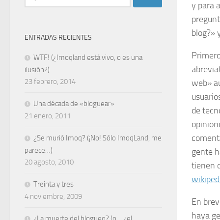
y para 
pregunt
blog?» 
ENTRADAS RECIENTES
Primero
WTF! (¿Imoqland está vivo, o es una
abrevia
ilusión?)
23 febrero, 2014
web» au
usuario
Una década de «bloguear»
de tecn
21 enero, 2011
opinion
comenta
¿Se murió Imoq? (¡No! Sólo ImoqLand, me
parece…)
gente h
20 agosto, 2010
tienen 
wikiped
Treinta y tres
4 noviembre, 2009
En brev
haya ge
¿La muerte del blogueo? (o… ¿el