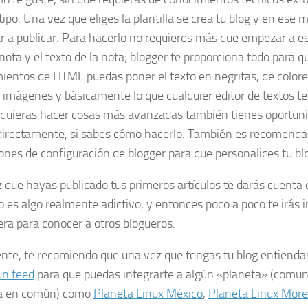
tipo. Una vez que eliges la plantilla se crea tu blog y en es
 a publicar. Para hacerlo no requieres más que empezar a escr
nota y el texto de la nota;
blogger
te proporciona todo para qu
ientos de HTML puedas poner el texto en negritas, de colore
r imágenes y básicamente lo que cualquier editor de textos te 
quieras hacer cosas más avanzadas también tienes oportunid
directamente, si sabes cómo hacerlo. También es recomenda
iones de configuración de
blogger
para que personalices tu blo
 que hayas publicado tus primeros artículos te darás cuenta 
o
es algo realmente adictivo, y entonces poco a poco te irás i
era
para conocer a otros
blogueros
.
nte, te recomiendo que una vez que tengas tu blog entiend
 un
feed
para que puedas integrarte a algún «planeta» (comun
a en común) como
Planeta Linux México
,
Planeta Linux More