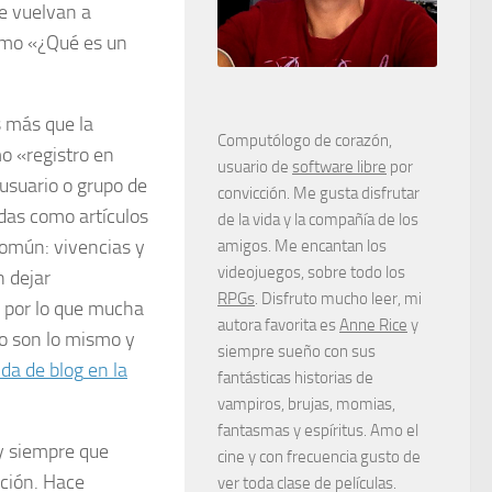
e vuelvan a
como «¿Qué es un
 más que la
Computólogo de corazón,
mo «registro en
usuario de
software libre
por
usuario o grupo de
convicción. Me gusta disfrutar
das como artículos
de la vida y la compañía de los
común: vivencias y
amigos. Me encantan los
videojuegos, sobre todo los
 dejar
RPGs
. Disfruto mucho leer, mi
 por lo que mucha
autora favorita es
Anne Rice
y
o son lo mismo y
siempre sueño con sus
nda de
blog
en la
fantásticas historias de
vampiros, brujas, momias,
fantasmas y espíritus. Amo el
 y siempre que
cine y con frecuencia gusto de
ación. Hace
ver toda clase de películas.