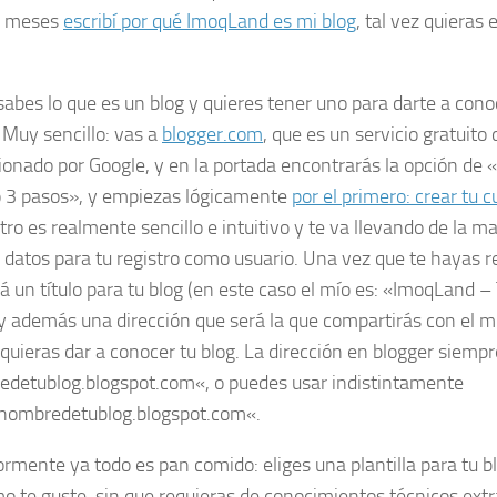
s meses
escribí por qué ImoqLand es mi
blog
, tal vez quieras 
.
sabes lo que es un blog y quieres tener uno para darte a con
 Muy sencillo: vas a
blogger.com
, que es un servicio gratuito 
ionado por Google, y en la portada encontrarás la opción de «
o 3 pasos», y empiezas lógicamente
por el primero: crear tu 
tro es realmente sencillo e intuitivo y te va llevando de la m
 datos para tu registro como usuario. Una vez que te hayas re
rá un título para tu blog (en este caso el mío es: «ImoqLand 
y además una dirección que será la que compartirás con el 
quieras dar a conocer tu blog. La dirección en blogger siempr
edetublog
.blogspot.com
«, o puedes usar indistintamente
nombredetublog
.blogspot.com
«.
ormente ya todo es pan comido: eliges una plantilla para tu b
o te guste, sin que requieras de conocimientos técnicos ext