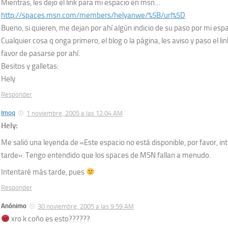
Mientras, les dejo el link para mi espacio en msn…
http://spaces.msn.com/members/helyanwe/%5B/url%5D
Bueno, si quieren, me dejan por ahí algún indicio de su paso por mi esp
Cualquier cosa q onga primero, el blog o la página, les aviso y paso el l
favor de pasarse por ahí.
Besitos y galletas:
Hely
Responder
Imoq
1 noviembre, 2005 a las 12:04 AM
Hely:
Me salió una leyenda de «Este espacio no está disponible, por favor, i
tarde». Tengo entendido que los spaces de MSN fallan a menudo.
Intentaré más tarde, pues
Responder
Anónimo
30 noviembre, 2005 a las 9:59 AM
xro k coño es esto??????