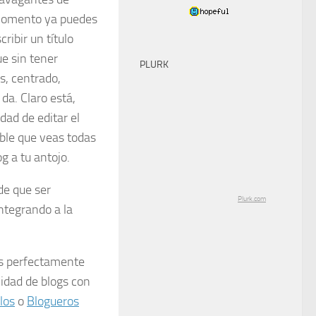
e momento ya puedes
ibir un título
e sin tener
PLURK
s, centrado,
da. Claro está,
ad de editar el
ble que veas todas
g a tu antojo.
de que ser
Plurk.com
ntegrando a la
as perfectamente
idad de blogs con
los
o
Blogueros