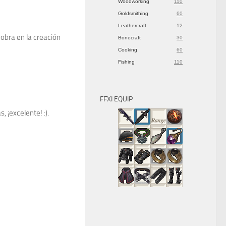
Woodworking
110
Goldsmithing
60
Leathercraft
12
 obra en la creación
Bonecraft
30
Cooking
60
Fishing
110
FFXI EQUIP
 ¡excelente! :).