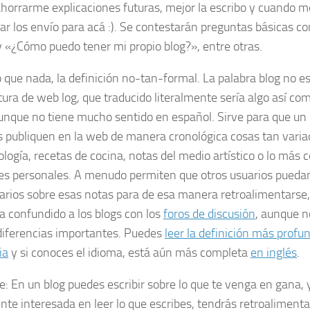
ahorrarme explicaciones futuras, mejor la escribo y cuando m
ar los envío para acá :). Se contestarán preguntas básicas 
y «¿Cómo puedo tener mi propio blog?», entre otras.
 que nada, la definición
no-tan-formal
. La palabra
blog
no es
tura de
we
b log
, que traducido literalmente sería algo así co
nque no tiene mucho sentido en español. Sirve para que un 
s publiquen en la
web
de manera
cronológica
cosas tan varia
ología, recetas de cocina, notas del medio artístico o lo más 
es personales. A menudo permiten que otros usuarios puedan
rios sobre esas notas para de esa manera retroalimentarse,
a confundido a los
blogs
con los
foros de discusión
, aunque n
diferencias importantes. Puedes
leer la definición más profu
ia
y si conoces el idioma, está aún más completa
en inglés
.
e:
En un
blog
puedes escribir sobre lo que te venga en gana,
nte interesada en leer lo que escribes, tendrás retroaliment