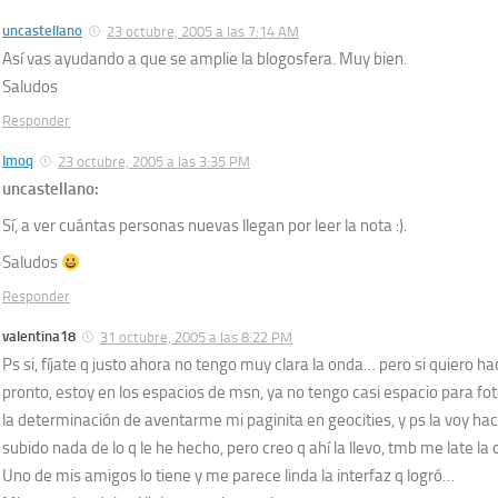
uncastellano
23 octubre, 2005 a las 7:14 AM
Así vas ayudando a que se amplie la blogosfera. Muy bien.
Saludos
Responder
Imoq
23 octubre, 2005 a las 3:35 PM
uncastellano:
Sí, a ver cuántas personas nuevas llegan por leer la nota :).
Saludos
Responder
valentina18
31 octubre, 2005 a las 8:22 PM
Ps si, fíjate q justo ahora no tengo muy clara la onda… pero si quiero hac
pronto, estoy en los espacios de msn, ya no tengo casi espacio para foto
la determinación de aventarme mi paginita en geocities, y ps la voy ha
subido nada de lo q le he hecho, pero creo q ahí la llevo, tmb me late la
Uno de mis amigos lo tiene y me parece linda la interfaz q logró…