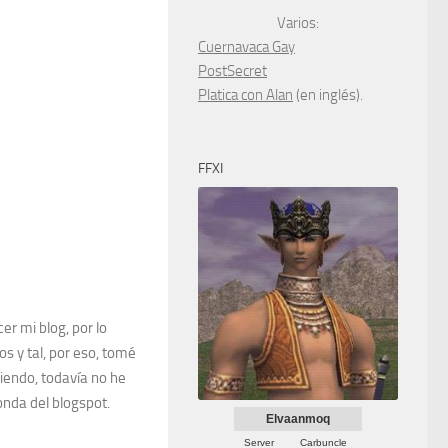
Varios:
Cuernavaca Gay
PostSecret
Platica con Alan
(en inglés).
FFXI
er mi blog, por lo
s y tal, por eso, tomé
ciendo, todavía no he
 onda del blogspot.
Elvaanmoq
Server
Carbuncle