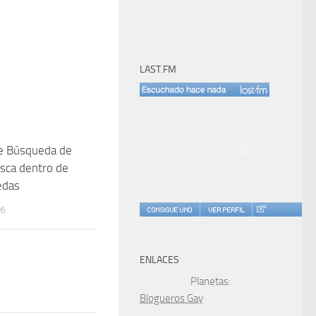
LAST.FM
de Búsqueda de
4
sca dentro de
edas
06
ENLACES
Planetas:
Blogueros Gay