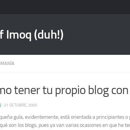
f Imoq (duh!)
EMANÍA
o tener tu propio blog con
Q
·
21 OCTUBRE, 2005
queña guía, evidentemente, está orientada a principiantes o
 qué son los
blogs
, pues ya van varias ocasiones en que he te