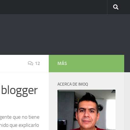
12
MÁS
ACERCA DE IMOQ
 blogger
 gente que no tiene
nido que explicarlo