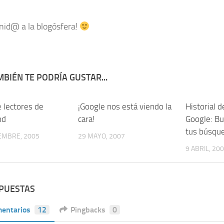
nid@ a la blogósfera!
BIÉN TE PODRÍA GUSTAR...
 lectores de
7
¡Google nos está viendo la
6
Historial 
nd
cara!
Google: Bu
tus búsqu
EMBRE, 2005
29 MAYO, 2007
9 ABRIL, 20
SPUESTAS
entarios
12
Pingbacks
0