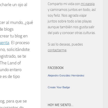
Comparto mi vida con
mi pareja
echarle un ojo al
y caminamos juntos en todo; así
soy feliz. Nos agrada viajar
juntos sobre todo a las playas
ocer al mundo, ¿qué
aunque también nos gusta salir
de blogs
del país y conocer otras culturas.
crear tu blog en
cuenta
. El proceso
Si así lo deseas, puedes
ano, solicitándote
contactarme
.
gistrado, se te
– The Land of
FACEBOOK
mundo entero
e es de tipo
Alejandro González Hernández
Create Your Badge
log, para que se
HOY ME SIENTO…
ravagantes de