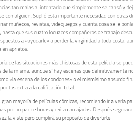
ncias tan malas al intentarlo que simplemente se cansó y dej
se con alguien. Suplió esta importante necesidad con otras d
onar muñecos, revistas, videojuegos y cuanta cosa se le poní
n, hasta que sus cuatro locuaces compañeros de trabajo desc
ispuestos a «ayudarle» a perder la virginidad a toda costa, a
 en aprietos.
ría de las situaciones más chistosas de esta película se pued
 de la misma, aunque sí hay escenas que definitivamente no
omo «la escena de los condones» o el mismísimo absurdo final,
puntos extra a la calificación total.
 gran mayoría de películas cómicas, recomiendo ir a verla par
as por un par de horas y reír a carcajadas. Después seguram
ez la viste pero cumplirá su propósito de divertirte.