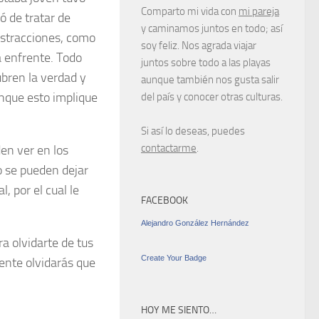
Comparto mi vida con
mi pareja
ó de tratar de
y caminamos juntos en todo; así
istracciones, como
soy feliz. Nos agrada viajar
a enfrente. Todo
juntos sobre todo a las playas
ubren la verdad y
aunque también nos gusta salir
unque esto implique
del país y conocer otras culturas.
Si así lo deseas, puedes
contactarme
.
en ver en los
 se pueden dejar
 por el cual le
FACEBOOK
Alejandro González Hernández
a olvidarte de tus
Create Your Badge
ente olvidarás que
HOY ME SIENTO…