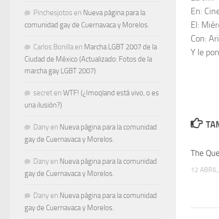
En:
Cin
Pinchesjotos
en
Nueva página para la
El:
Miérc
comunidad gay de Cuernavaca y Morelos.
Con:
Ari
Carlos Bonilla
en
Marcha LGBT 2007 de la
Y le po
Ciudad de México (Actualizado: Fotos de la
marcha gay LGBT 2007)
secret
en
WTF! (¿Imoqland está vivo, o es
una ilusión?)
TAM
Dany
en
Nueva página para la comunidad
gay de Cuernavaca y Morelos.
The Que
Dany
en
Nueva página para la comunidad
12 ABRIL
gay de Cuernavaca y Morelos.
Dany
en
Nueva página para la comunidad
gay de Cuernavaca y Morelos.