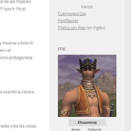
na de las mejores
Varios:
!!! que k-Po el
Cuernavaca Gay
PostSecret
Platica con Alan
(en inglés).
y mearse y todo lo
FFXI
 en «el
como protagonista
a usando la clasica
Elvaanmoq
nadie cree las cosas
Server
Carbuncle