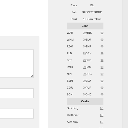
Race
Elv
Job
99DNC/59DRG
Rank
10 San d'Oria
Jobs
WAR
99
MNK
99
WHM
99
BLM
99
RDM
99
THF
99
PLD
99
DRK
99
BST
99
BRD
99
RNG
99
SAM
99
NIN
99
DRG
99
SMN
99
BLU
99
COR
99
PUP
99
SCH
99
DNC
99
Crafts
Smithing
60
Clothcraft
60
Alchemy
60