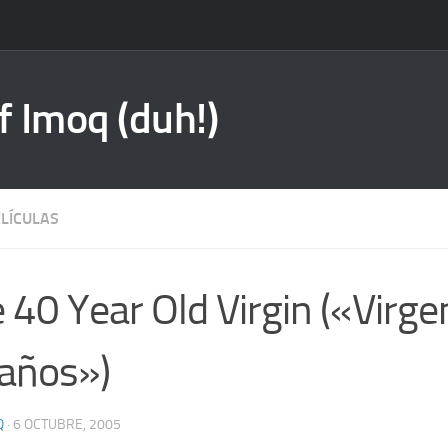
f Imoq (duh!)
ELÍCULAS
 40 Year Old Virgin («Virgen
años»)
Q
·
6 OCTUBRE, 2005