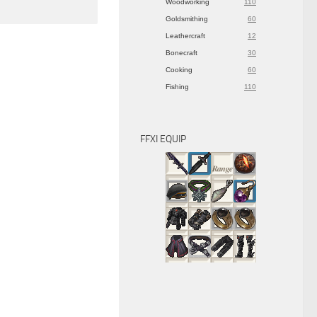
Woodworking
110
Goldsmithing
60
Leathercraft
12
Bonecraft
30
Cooking
60
Fishing
110
FFXI EQUIP