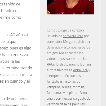
os tenido de
e tenido una
 reírme como
Computólogo de corazón,
 a los 40 años»),
usuario de
software libre
por
 de lo que
convicción. Me gusta disfrutar
de la vida y la compañía de los
soez, pues es algo
amigos. Me encantan los
y hasta excesivo
videojuegos, sobre todo los
atraer a las
RPGs
. Disfruto mucho leer, mi
llo, termina siendo
autora favorita es
Anne Rice
y
Si acaso la primera
siempre sueño con sus
vez en cuando y al
fantásticas historias de
vampiros, brujas, momias,
fantasmas y espíritus. Amo el
eado de una tienda
cine y con frecuencia gusto de
ver toda clase de películas.
staba joven tuvo