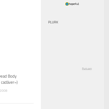
PLURK
Plurk.com
Dead Body
0
 cadáver»)
 2008