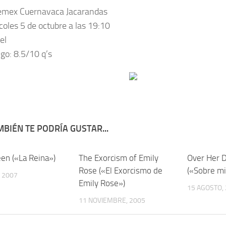
emex Cuernavaca Jacarandas
oles 5 de octubre a las 19:10
el
ngo:
8.5/10 q’s
BIÉN TE PODRÍA GUSTAR...
en («La Reina»)
4
The Exorcism of Emily
72
Over Her 
Rose («El Exorcismo de
(«Sobre mi
, 2007
Emily Rose»)
15 AGOSTO,
11 NOVIEMBRE, 2005