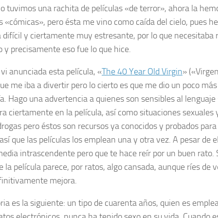
mo tuvimos una
rachita
de películas «de terror», ahora la hem
as «cómicas», pero ésta me vino como caída del cielo, pues h
difícil y ciertamente muy estresante, por lo que necesitaba
o y precisamente eso fue lo que hice.
vi anunciada esta película, «
The 40 Year Old Virgin
» («Virgen
ue me iba a divertir pero lo cierto es que me dio un poco más
a. Hago una advertencia a quienes son sensibles al lenguaje 
ra ciertamente en la película, así como situaciones sexuales 
drogas pero éstos son recursos ya conocidos y probados para 
así que las películas los emplean una y otra vez. A pesar de e
edia intrascendente pero que te hace reír por un buen rato. 
e la película parece, por ratos, algo cansada, aunque ríes de 
efinitivamente mejora.
oria es la siguiente: un tipo de cuarenta años, quien es empl
atos electrónicos, nunca ha tenido sexo en su vida. Cuando e