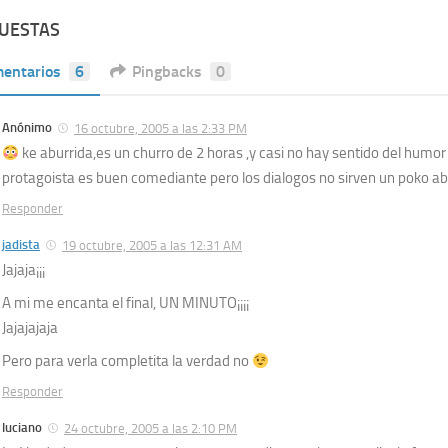
PUESTAS
entarios
6
Pingbacks
0
Anónimo
16 octubre, 2005 a las 2:33 PM
ke aburrida,es un churro de 2 horas ,y casi no hay sentido del humor
protagoista es buen comediante pero los dialogos no sirven un poko ab
Responder
jadista
19 octubre, 2005 a las 12:31 AM
Jajaja¡¡¡
A mi me encanta el final, UN MINUTO¡¡¡¡
Jajajajaja
Pero para verla completita la verdad no
Responder
luciano
24 octubre, 2005 a las 2:10 PM