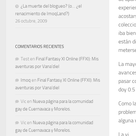
¿La muerte del blogueo? (o… ¿el
experie
renacimiento de ImoqLand?)
acostar
26 octubre, 2009
colecci
iba bie
están d
COMENTARIOS RECIENTES
meterse
Test
en
Final Fantasy XI Online (FFXI): Mis
La mayo
aventuras por Vana’diel
avances
Imoq
en
Final Fantasy XI Online (FFXI): Mis
pasar c
aventuras por Vana’diel
doy 0.5 
Vic
en
Nueva página para la comunidad
Como la
gay de Cuernavaca y Morelos.
problem
alguna v
Vic
en
Nueva página para la comunidad
gay de Cuernavaca y Morelos.
La vi…