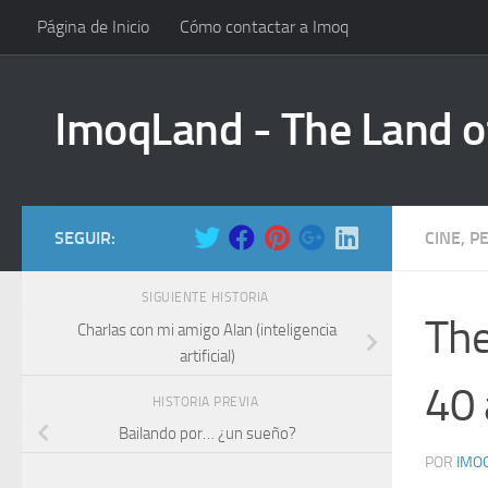
Página de Inicio
Cómo contactar a Imoq
Saltar al contenido
ImoqLand - The Land o
SEGUIR:
CINE, P
SIGUIENTE HISTORIA
The
Charlas con mi amigo Alan (inteligencia
artificial)
40 
HISTORIA PREVIA
Bailando por… ¿un sueño?
POR
IMO