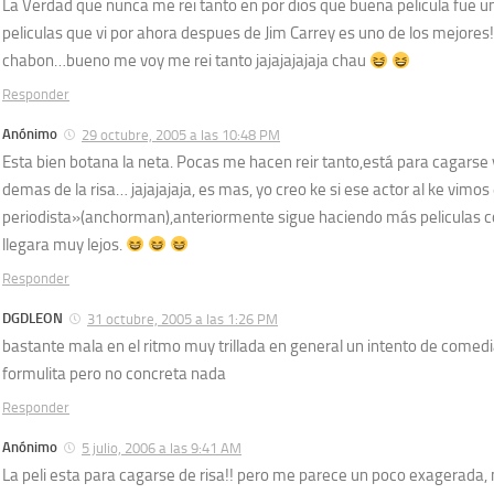
La Verdad que nunca me rei tanto en por dios que buena pelicula fue u
peliculas que vi por ahora despues de Jim Carrey es uno de los mejores!
chabon…bueno me voy me rei tanto jajajajajaja chau
Responder
Anónimo
29 octubre, 2005 a las 10:48 PM
Esta bien botana la neta. Pocas me hacen reir tanto,está para cagarse 
demas de la risa… jajajajaja, es mas, yo creo ke si ese actor al ke vimos
periodista»(anchorman),anteriormente sigue haciendo más peliculas 
llegara muy lejos.
Responder
DGDLEON
31 octubre, 2005 a las 1:26 PM
bastante mala en el ritmo muy trillada en general un intento de comedi
formulita pero no concreta nada
Responder
Anónimo
5 julio, 2006 a las 9:41 AM
La peli esta para cagarse de risa!! pero me parece un poco exagerada, 