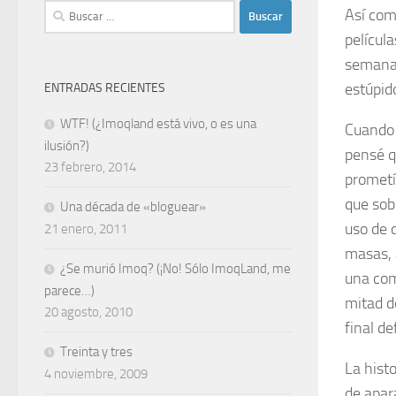
Buscar:
Así co
películ
semana 
estúpid
ENTRADAS RECIENTES
WTF! (¿Imoqland está vivo, o es una
Cuando 
ilusión?)
pensé q
23 febrero, 2014
prometí
que sob
Una década de «bloguear»
uso de 
21 enero, 2011
masas, 
¿Se murió Imoq? (¡No! Sólo ImoqLand, me
una com
parece…)
mitad d
20 agosto, 2010
final d
Treinta y tres
La hist
4 noviembre, 2009
de apar