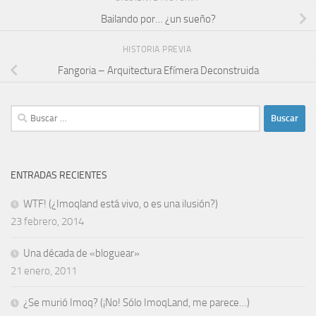
Bailando por… ¿un sueño?
HISTORIA PREVIA
Fangoria – Arquitectura Efímera Deconstruida
Buscar:
ENTRADAS RECIENTES
WTF! (¿Imoqland está vivo, o es una ilusión?)
23 febrero, 2014
Una década de «bloguear»
21 enero, 2011
¿Se murió Imoq? (¡No! Sólo ImoqLand, me parece…)