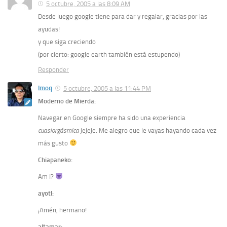
5 octubre, 2005 a las 8:09 AM
Desde luego google tiene para dar y regalar, gracias por las
ayudas!
y que siga creciendo
(por cierto: google earth también está estupendo)
Responder
Imoq
5 octubre, 2005 a las 11:44 PM
Moderno de Mierda:
Navegar en Google siempre ha sido una experiencia
cuasiorgásmica
jejeje. Me alegro que le vayas hayando cada vez
más gusto
Chiapaneko:
Am I?
ayotl:
¡Amén, hermano!
altamar: