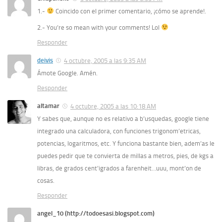
1.-
Coincido con el primer comentario, ¡cómo se aprende!.
2.-
You’re so mean with your comments! Lol
Responder
deivis
4 octubre, 2005 a las 9:35 AM
Ámote Google. Amén.
Responder
altamar
4 octubre, 2005 a las 10:18 AM
Y sabes que, aunque no es relativo a b’usquedas, google tiene
integrado una calculadora, con funciones trigonom’etricas,
potencias, logaritmos, etc. Y funciona bastante bien, adem’as le
puedes pedir que te convierta de millas a metros, pies, de kgs a
libras, de grados cent’igrados a farenheit…uuu, mont’on de
cosas.
Responder
angel_10 (http://todoesasi.blogspot.com)