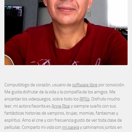
Computólogo de corazón, usuario de
software libre
por convicción.
Me gusta disfrutar de la vida y la compañía de los amigos. Me
encantan los videojuegos, sobre todo los
RPGs
. Disfruto mucho
leer, mi autora favorita es
Anne Rice
y siempre sueño con sus
fantásticas historias de vampiros, brujas, momias, fantasmas y
espíritus. Amo el cine y con frecuencia gusto de ver toda clase de
películas. Comparto mi vida con
mi pareja
y caminamos juntos en