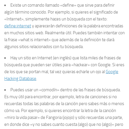
Existe un comando llamado «define» que sirve para definir
algún término conocido. Por ejemplo, si quieres el significado de
«Internet», simplemente haces un búsqueda con el texto:
define:internet
y aparecerán definiciones de la palabra encontradas
en muchos sitios web. Realmente útil. Puedes también intentar con
la frase «
what is internet
» que además de la definición te dará
algunos sitios relacionados con tu búsqueda.
Hay un sitio en Internet (en inglés) que lista miles de frases de
búsqueda que pueden ser útiles para «hackear» con Google. Si eres
de los que se portan mal, tal vez quieras echarle un ojo al
Google
Hacking Database
.
Puedes usar un «comodín» dentro de las frases de búsqueda.
Es muy útil para encontrar, por ejemplo, letra de canciones si no
recuerdas todas las palabras de la canción pero sabes más o menos
cómo va. Por ejemplo, si quieres encontrar la letra de la canción
«miro la vida pasar» de Fangoria (jojojo) y sólo recuerdas una parte,
en donde dice «y no sabes cuanto cuesta (algo) que no (algo)» pero