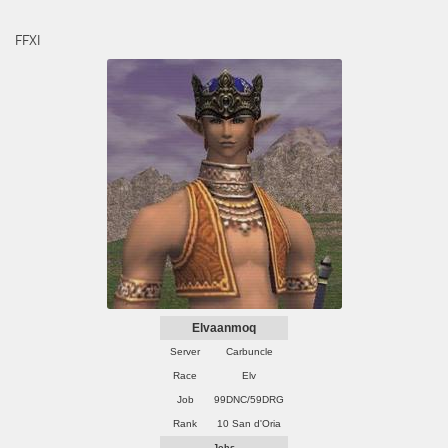
FFXI
Elvaanmoq
Server
Carbuncle
Race
Elv
Job
99DNC/59DRG
Rank
10 San d'Oria
Jobs