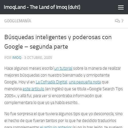
ImoqLand - The Land of Imoq (duh!)
Saltar al contenido
GOOGLEMANÍA
7
Búsquedas inteligentes y poderosas con
Google – segunda parte
POR
IMOQ
·
3 OCTUBRE, 2005
Hace algunos meses escribí
un tutorial
sobre la manera de realizar
mejores búsquedas con nuestro bienamado y omnipotente
Google. Hoy vi en
La Cofradía Digital
,
una pequeña nota
que
menciona
este artículo
(en inglés) que se titula «Google Search Tips
2005», y allá fui, para ver si encontraba información que
complementara lo que yo ya había escrito.
No fue sorpresa el que tuviera algunos
tips
que yo desconocía, sino
el hecho de que fueran tantos por lo que he decidido traducirlos
para complementar
el artículo anterior
(si no lo has leído, te sugiero