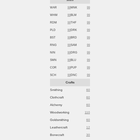
WAR
99
MNK
99
WHM
99
BLM
99
RDM
99
THF
99
PLD
99
DRK
99
BST
99
BRD
99
RNG
99
SAM
99
NIN
99
DRG
99
SMN
99
BLU
99
COR
99
PUP
99
SCH
99
DNC
99
Crafts
Smithing
60
Clothcraft
60
Alchemy
60
Woodworking
110
Goldsmithing
60
Leathercraft
12
Bonecraft
30