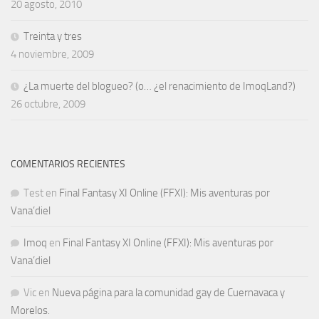
20 agosto, 2010
Treinta y tres
4 noviembre, 2009
¿La muerte del blogueo? (o… ¿el renacimiento de ImoqLand?)
26 octubre, 2009
COMENTARIOS RECIENTES
Test
en
Final Fantasy XI Online (FFXI): Mis aventuras por
Vana’diel
Imoq
en
Final Fantasy XI Online (FFXI): Mis aventuras por
Vana’diel
Vic
en
Nueva página para la comunidad gay de Cuernavaca y
Morelos.