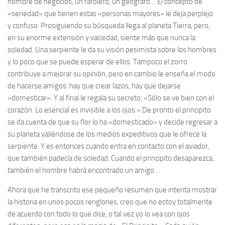
hombre de negocios, un farolero, un geógrafo… El concepto de
«seriedad» que tienen estas «personas mayores» le deja perplejo
y confuso. Prosiguiendo su búsqueda llega al planeta Tierra, pero,
en su enorme extensión y vaciedad, siente más que nunca la
soledad. Una serpiente le da su visión pesimista sobre los hombres
y lo poco que se puede esperar de ellos. Tampoco el zorro
contribuye a mejorar su opinión, pero en cambio le enseña el modo
de hacerse amigos: hay que crear lazos, hay que dejarse
«domesticar». Y al final le regala su secreto: «Sólo se ve bien con el
corazón. Lo esencial es invisible a los ojos.» De pronto el principito
se da cuenta de que su flor lo ha «domesticado» y decide regresar a
su planeta valiéndose de los medios expeditivos que le ofrece la
serpiente. Y es entonces cuando entra en contacto con el aviador,
que también padecía de soledad. Cuando el principito desaparezca,
también el hombre habrá encontrado un amigo…
Ahora que he transcrito ese pequeño resumen que intenta mostrar
la historia en unos pocos renglones, creo que no estoy totalmente
de acuerdo con todo lo que dice, o tal vez yo lo vea con ojos