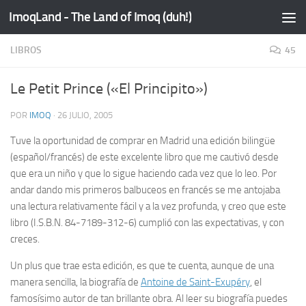
ImoqLand - The Land of Imoq (duh!)
Saltar al contenido
LIBROS
45
Le Petit Prince («El Principito»)
POR
IMOQ
·
26 JULIO, 2005
Tuve la oportunidad de comprar en Madrid una edición bilingüe
(español/francés) de este excelente libro que me cautivó desde
que era un niño y que lo sigue haciendo cada vez que lo leo. Por
andar dando mis primeros balbuceos en francés se me antojaba
una lectura relativamente fácil y a la vez profunda, y creo que este
libro (I.S.B.N. 84-7189-312-6) cumplió con las expectativas, y con
creces.
Un
plus
que trae esta edición, es que te cuenta, aunque de una
manera sencilla, la biografía de
Antoine de Saint-Exupéry
, el
famosísimo autor de tan brillante obra. Al leer su biografía puedes