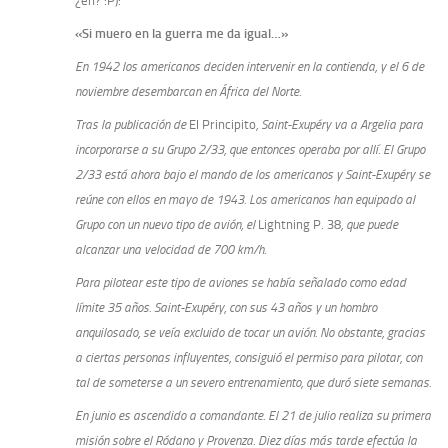
¿eh? :P):
«Si muero en la guerra me da igual…»
En 1942 los americanos deciden intervenir en la contienda, y el 6 de
noviembre desembarcan en África del Norte.
Tras la publicación de
El Principito
, Saint-Exupéry va a Argelia para
incorporarse a su Grupo 2/33, que entonces operaba por allí. El Grupo
2/33 está ahora bajo el mando de los americanos y Saint-Exupéry se
reúne con ellos en mayo de 1943. Los americanos han equipado al
Grupo con un nuevo tipo de avión, el
Lightning P. 38
, que puede
alcanzar una velocidad de 700 km/h.
Para pilotear este tipo de aviones se había señalado como edad
límite 35 años. Saint-Exupéry, con sus 43 años y un hombro
anquilosado, se veía excluido de tocar un avión. No obstante, gracias
a ciertas personas influyentes, consiguió el permiso para pilotar, con
tal de someterse a un severo entrenamiento, que duró siete semanas.
En junio es ascendido a comandante. El 21 de julio realiza su primera
misión sobre el Ródano y Provenza. Diez días más tarde efectúa la