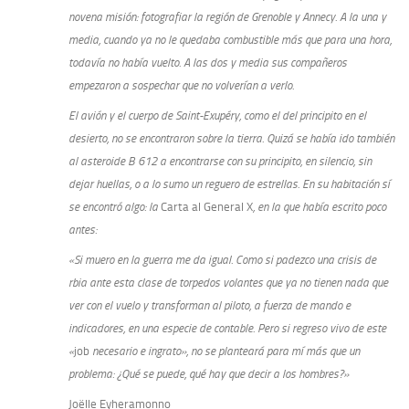
novena misión: fotografiar la región de Grenoble y Annecy. A la una y
media, cuando ya no le quedaba combustible más que para una hora,
todavía no había vuelto. A las dos y media sus compañeros
empezaron a sospechar que no volverían a verlo.
El avión y el cuerpo de Saint-Exupéry, como el del principito en el
desierto, no se encontraron sobre la tierra. Quizá se había ido también
al asteroide B 612 a encontrarse con su principito, en silencio, sin
dejar huellas, o a lo sumo un reguero de estrellas. En su habitación sí
se encontró algo: la
Carta al General X
, en la que había escrito poco
antes:
«Si muero en la guerra me da igual. Como si padezco una crisis de
rbia ante esta clase de torpedos volantes que ya no tienen nada que
ver con el vuelo y transforman al piloto, a fuerza de mando e
indicadores, en una especie de contable. Pero si regreso vivo de este
«
job
necesario e ingrato», no se planteará para mí más que un
problema: ¿Qué se puede, qué hay que decir a los hombres?»
Joëlle Eyheramonno