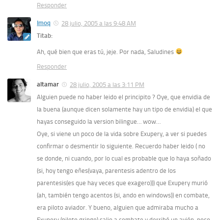
Responder
Imoq
28 julio, 2005 a las 9:48 AM
Titab:
Ah, qué bien que eras tú, jeje. Por nada, Saludines
Responder
altamar
28 julio, 2005 a las 3:11 PM
Alguien puede no haber leido el principito ? Oye, que envidia de
la buena (aunque dicen solamente hay un tipo de envidia) el que
hayas conseguido la version bilingue… wow…
Oye, si viene un poco de la vida sobre Exupery, a ver si puedes
confirmar o desmentir lo siguiente. Recuerdo haber leido ( no
se donde, ni cuando, por lo cual es probable que lo haya soñado
(si, hoy tengo eñes(vaya, parentesis adentro de los
parentesis(es que hay veces que exagero))) que Exupery murió
(ah, también tengo acentos (si, ando en windows)) en combate,
era piloto aviador. Y bueno, alguien que admiraba mucho a
Exupery (piloto gringo) salio a combate y derribó un avión, poco