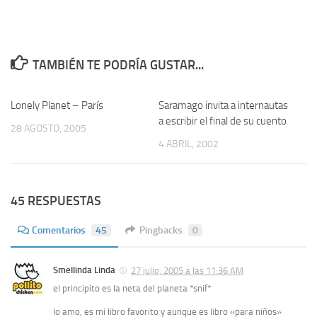
TAMBIÉN TE PODRÍA GUSTAR...
Lonely Planet – París
5
Saramago invita a internautas
1
a escribir el final de su cuento
28 AGOSTO, 2005
4 ABRIL, 2002
45 RESPUESTAS
Comentarios
45
Pingbacks
0
Smellinda Linda
27 julio, 2005 a las 11:36 AM
el principito es la neta del planeta *snif*
lo amo, es mi libro favorito y aunque es libro «para niños»