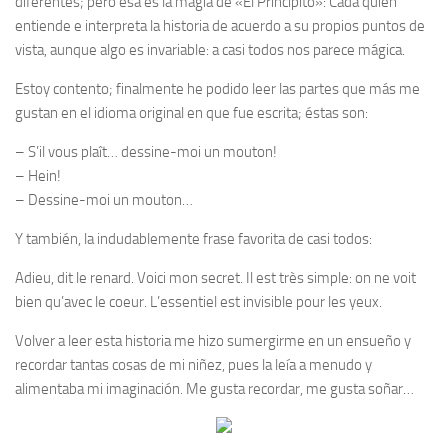
diferentes; pero esa es la magia de «El Principito»: Cada quién
entiende e interpreta la historia de acuerdo a su propios puntos de
vista, aunque algo es invariable: a casi todos nos parece mágica.
Estoy contento; finalmente he podido leer las partes que más me
gustan en el idioma original en que fue escrita; éstas son:
– S’il vous plaît… dessine-moi un mouton!
– Hein!
– Dessine-moi un mouton…
Y también, la indudablemente frase favorita de casi todos:
Adieu, dit le renard. Voici mon secret. Il est très simple: on ne voit
bien qu’avec le coeur. L’essentiel est invisible pour les yeux.
Volver a leer esta historia me hizo sumergirme en un ensueño y
recordar tantas cosas de mi niñez, pues la leía a menudo y
alimentaba mi imaginación. Me gusta recordar, me gusta soñar…