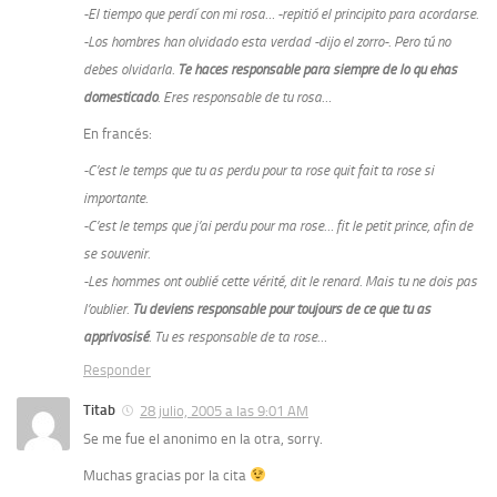
-El tiempo que perdí con mi rosa… -repitió el principito para acordarse.
-Los hombres han olvidado esta verdad -dijo el zorro-. Pero tú no
debes olvidarla.
Te haces responsable para siempre de lo qu ehas
domesticado
. Eres responsable de tu rosa…
En francés:
-C’est le temps que tu as perdu pour ta rose quit fait ta rose si
importante.
-C’est le temps que j’ai perdu pour ma rose… fit le petit prince, afin de
se souvenir.
-Les hommes ont oublié cette vérité, dit le renard. Mais tu ne dois pas
l’oublier.
Tu deviens responsable pour toujours de ce que tu as
apprivosisé
. Tu es responsable de ta rose…
Responder
Titab
28 julio, 2005 a las 9:01 AM
Se me fue el anonimo en la otra, sorry.
Muchas gracias por la cita