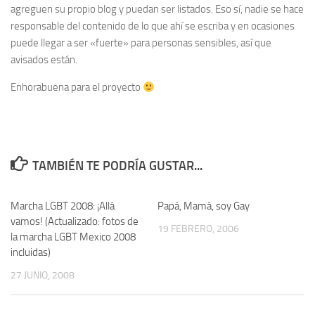
agreguen su propio
blog
y puedan ser listados. Eso sí, nadie se hace
responsable del contenido de lo que ahí se escriba y en ocasiones
puede llegar a ser «fuerte» para personas sensibles, así que
avisados están.
Enhorabuena para el proyecto
TAMBIÉN TE PODRÍA GUSTAR...
Marcha LGBT 2008: ¡Allá
0
Papá, Mamá, soy Gay
21
vamos! (Actualizado: fotos de
19 FEBRERO, 2006
la marcha LGBT Mexico 2008
incluidas)
27 JUNIO, 2008