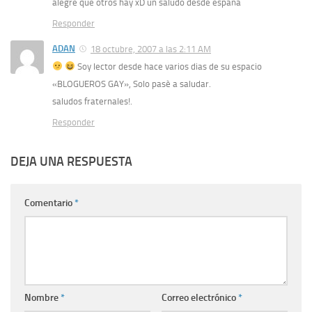
alegre que otros hay xD un saludo desde españa
Responder
ADAN
18 octubre, 2007 a las 2:11 AM
Soy lector desde hace varios dias de su espacio
«BLOGUEROS GAY», Solo pasè a saludar.
saludos fraternales!.
Responder
DEJA UNA RESPUESTA
Comentario
*
Nombre
*
Correo electrónico
*