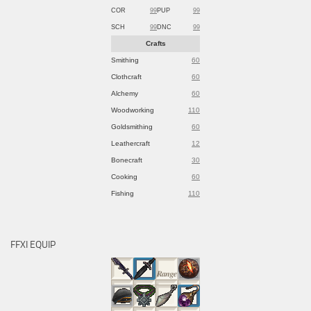
COR
99
PUP
99
SCH
99
DNC
99
Crafts
Smithing
60
Clothcraft
60
Alchemy
60
Woodworking
110
Goldsmithing
60
Leathercraft
12
Bonecraft
30
Cooking
60
Fishing
110
FFXI EQUIP