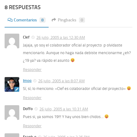
8 RESPUESTAS
Comentarios
8
Pingbacks
0
Clef
26 julio, 2005 a las 12:30 AM
Jajaja, yo soy el colaborador oficial al proyecto :p olvidaste
mencionarlo. Aunque no haga nada debiste mencionarme ¿eh?
¿19 ya? va rápido el asunto
Responder
Imoq
26 julio, 2005 a las 8:07 AM
Sí, sí; lo menciono: «Clef es colaborador oficial del proyecto»
Responder
Doffo
26 julio, 2005 a las 10:31 AM
Pues si, ya somos 19!!! Y hay unos bien chidos…
Responder
Frank-o