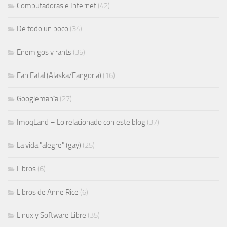
Computadoras e Internet
(42)
De todo un poco
(34)
Enemigos y rants
(35)
Fan Fatal (Alaska/Fangoria)
(16)
Googlemanía
(27)
ImoqLand – Lo relacionado con este blog
(37)
La vida "alegre" (gay)
(25)
Libros
(6)
Libros de Anne Rice
(6)
Linux y Software Libre
(35)