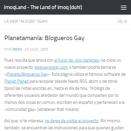
ImoqLand - The Land of Imoq (duh!)
Saltar al contenido
LA VIDA "ALEGRE" (GAY)
8
Planetamanía: Blogueros Gay
POR
IMOQ
·
25 JULIO, 2005
Pues resulta que ahora con
el furor de «los planetas»
se inició un
nuevo proyecto:
bloguerosgay.com
o también podría llamarse
«
Planeta Blogueros Gay
«. Esta página utiliza el famoso software de
Planet Planet
para recopilar (desde
feeds
RSS, atom o de otros
tipos) las notas escritas en, hasta el día de hoy, 19
blogs
de
diferentes usuarios alrededor del mundo que comparten por lo
menos dos cosas en común: escriben en español y pertenecen a la
«comunidad gay» (
whatever that means
).
Así que, si te interesa,
no dejes de visitar el proyecto
. Ahí mismo,
también, se encuentran las instrucciones para que quienes gusten