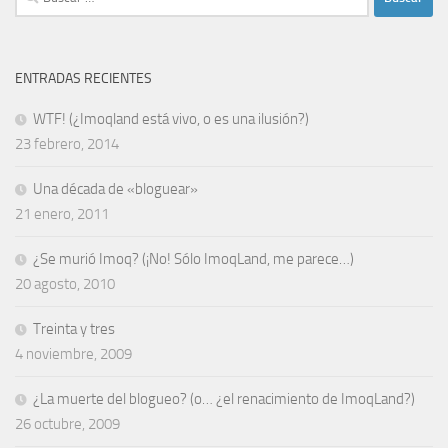
ENTRADAS RECIENTES
WTF! (¿Imoqland está vivo, o es una ilusión?)
23 febrero, 2014
Una década de «bloguear»
21 enero, 2011
¿Se murió Imoq? (¡No! Sólo ImoqLand, me parece…)
20 agosto, 2010
Treinta y tres
4 noviembre, 2009
¿La muerte del blogueo? (o… ¿el renacimiento de ImoqLand?)
26 octubre, 2009