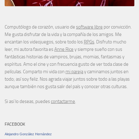
Computólogo de corazón, usuario de
software libre
por convicción.
Me gusta disfrutar de la vida y la compañía de los amigos. Me
encantan los videojuegos, sobre todo los
RPGs
. Disfruto mucho
leer, mi autora favorita es
Anne Rice
y siempre sueño con sus
fantásticas historias de vampiros, brujas, momias, fantasmas y
espíritus. Amo el cine y con frecuencia gusto de ver toda clase de
películas. Comparto mi vida con
mi pareja
y caminamos juntos en
todo; así soy feliz. Nos agrada viajar juntos sobre todo a las playas
aunque también nos gusta salir del país y conocer otras culturas.
Si así lo deseas, puedes
contactarme
.
FACEBOOK
Alejandro González Hernández