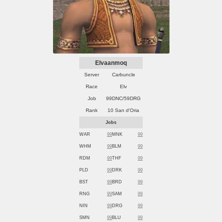
Elvaanmoq
Server
Carbuncle
Race
Elv
Job
99DNC/59DRG
Rank
10 San d'Oria
Jobs
WAR
99
MNK
99
WHM
99
BLM
99
RDM
99
THF
99
PLD
99
DRK
99
BST
99
BRD
99
RNG
99
SAM
99
NIN
99
DRG
99
SMN
99
BLU
99