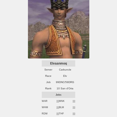
Elvaanmoq
Server
Carbuncle
Race
Elv
Job
99DNC/59DRG
Rank
10 San d'Oria
Jobs
WAR
99
MNK
99
WHM
99
BLM
99
RDM
99
THF
99