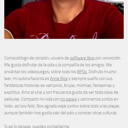
Computólogo de corazón, usuario de
software libre
por convicción.
Me gusta disfrutar de la vida y la compañía de los amigos. Me
encantan los videojuegos, sobre todo los
RPGs
. Disfruto mucho
leer, mi autora favorita es
Anne Rice
y siempre sueño con sus
fantásticas historias de vampiros, brujas, momias, fantasmas y
espíritus. Amo el cine y con frecuencia gusto de ver toda clase de
películas. Comparto mi vida con
mi pareja
y caminamos juntos en
todo; así soy feliz. Nos agrada viajar juntos sobre todo a las playas
aunque también nos gusta salir del país y conocer otras culturas.
Si así lo deseas, puedes
contactarme
.