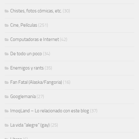
Chistes, fotos cómicas, etc.
(30)
Cine, Películas
(251)
Computadoras e Internet
(42)
De todo un poco
(34)
Enemigos y rants
(35)
Fan Fatal (Alaska/Fangoria)
(16)
Googlemanía
(27)
ImoqLand – Lo relacionado con este blog
(37)
La vida "alegre" (gay)
(25)