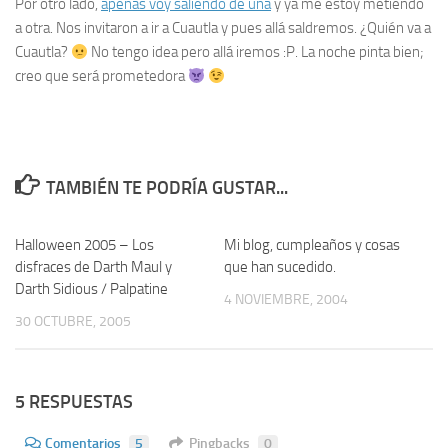
Por otro lado,
apenas voy saliendo de una
y ya me estoy metiendo
a otra. Nos invitaron a ir a Cuautla y pues allá saldremos. ¿Quién va a
Cuautla?
No tengo idea pero allá iremos :P. La noche pinta bien;
creo que será prometedora
TAMBIÉN TE PODRÍA GUSTAR...
Halloween 2005 – Los
12
Mi blog, cumpleaños y cosas
1
disfraces de Darth Maul y
que han sucedido.
Darth Sidious / Palpatine
4 NOVIEMBRE, 2004
30 OCTUBRE, 2005
5 RESPUESTAS
Comentarios
5
Pingbacks
0