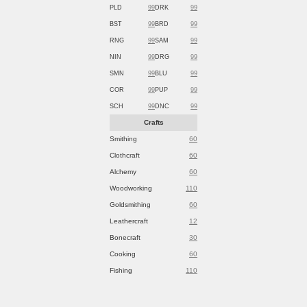
PLD
99
DRK
99
BST
99
BRD
99
RNG
99
SAM
99
NIN
99
DRG
99
SMN
99
BLU
99
COR
99
PUP
99
SCH
99
DNC
99
Crafts
Smithing
60
Clothcraft
60
Alchemy
60
Woodworking
110
Goldsmithing
60
Leathercraft
12
Bonecraft
30
Cooking
60
Fishing
110