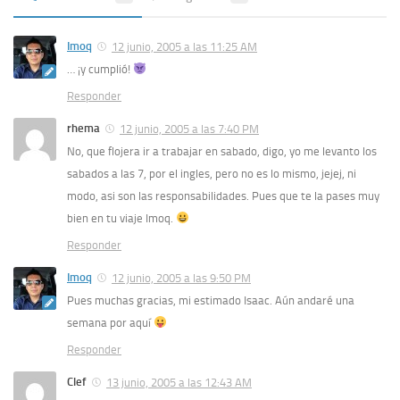
Imoq
12 junio, 2005 a las 11:25 AM
… ¡y cumplió!
Responder
rhema
12 junio, 2005 a las 7:40 PM
No, que flojera ir a trabajar en sabado, digo, yo me levanto los
sabados a las 7, por el ingles, pero no es lo mismo, jejej, ni
modo, asi son las responsabilidades. Pues que te la pases muy
bien en tu viaje Imoq.
Responder
Imoq
12 junio, 2005 a las 9:50 PM
Pues muchas gracias, mi estimado Isaac. Aún andaré una
semana por aquí
Responder
Clef
13 junio, 2005 a las 12:43 AM