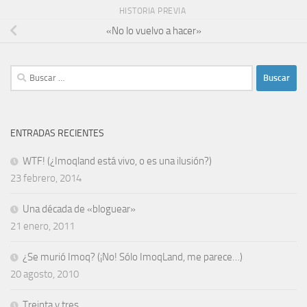
HISTORIA PREVIA
«No lo vuelvo a hacer»
Buscar:
ENTRADAS RECIENTES
WTF! (¿Imoqland está vivo, o es una ilusión?)
23 febrero, 2014
Una década de «bloguear»
21 enero, 2011
¿Se murió Imoq? (¡No! Sólo ImoqLand, me parece…)
20 agosto, 2010
Treinta y tres