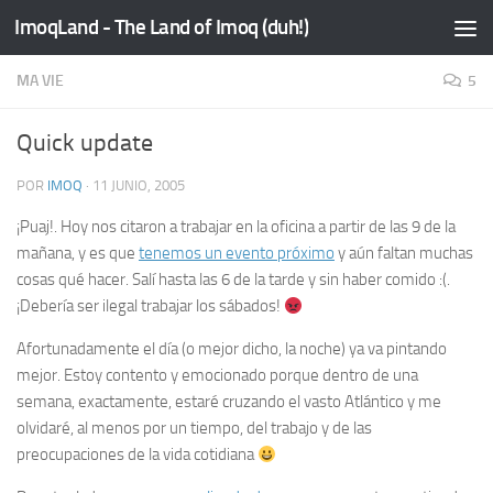
ImoqLand - The Land of Imoq (duh!)
Saltar al contenido
MA VIE
5
Quick update
POR
IMOQ
·
11 JUNIO, 2005
¡Puaj!
. Hoy nos citaron a trabajar en la oficina a partir de las 9 de la
mañana, y es que
tenemos un evento próximo
y aún faltan muchas
cosas qué hacer. Salí hasta las 6 de la tarde y sin haber comido :(.
¡Debería ser ilegal trabajar los sábados!
Afortunadamente el día (o mejor dicho, la noche) ya va pintando
mejor. Estoy contento y emocionado porque dentro de una
semana, exactamente, estaré cruzando el vasto Atlántico y me
olvidaré, al menos por un tiempo, del trabajo y de las
preocupaciones de la vida cotidiana