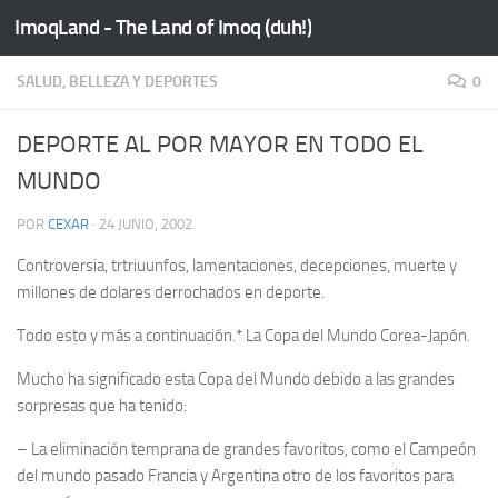
ImoqLand - The Land of Imoq (duh!)
Saltar al contenido
SALUD, BELLEZA Y DEPORTES
0
DEPORTE AL POR MAYOR EN TODO EL
MUNDO
POR
CEXAR
·
24 JUNIO, 2002
Controversia, trtriuunfos, lamentaciones, decepciones, muerte y
millones de dolares derrochados en deporte.
Todo esto y más a continuación.
* La Copa del Mundo Corea-Japón.
Mucho ha significado esta Copa del Mundo debido a las grandes
sorpresas que ha tenido:
– La eliminación temprana de grandes favoritos, como el Campeón
del mundo pasado Francia y Argentina otro de los favoritos para