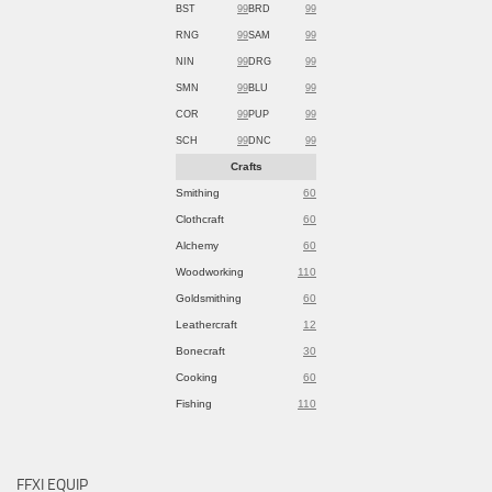
BST
99
BRD
99
RNG
99
SAM
99
NIN
99
DRG
99
SMN
99
BLU
99
COR
99
PUP
99
SCH
99
DNC
99
Crafts
Smithing
60
Clothcraft
60
Alchemy
60
Woodworking
110
Goldsmithing
60
Leathercraft
12
Bonecraft
30
Cooking
60
Fishing
110
FFXI EQUIP