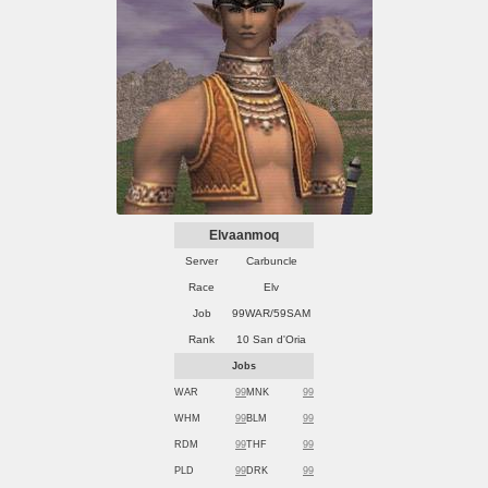
Elvaanmoq
Server
Carbuncle
Race
Elv
Job
99WAR/59SAM
Rank
10 San d'Oria
Jobs
WAR
99
MNK
99
WHM
99
BLM
99
RDM
99
THF
99
PLD
99
DRK
99