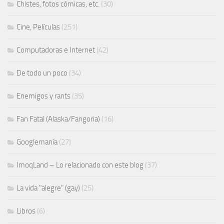
Chistes, fotos cómicas, etc.
(30)
Cine, Películas
(251)
Computadoras e Internet
(42)
De todo un poco
(34)
Enemigos y rants
(35)
Fan Fatal (Alaska/Fangoria)
(16)
Googlemanía
(27)
ImoqLand – Lo relacionado con este blog
(37)
La vida "alegre" (gay)
(25)
Libros
(6)