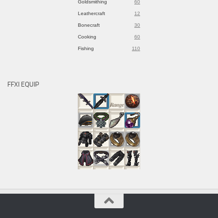
Goldsmithing
60
Leathercraft
12
Bonecraft
30
Cooking
60
Fishing
110
FFXI EQUIP