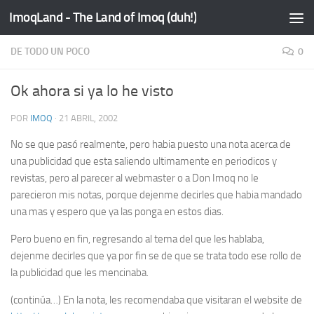
ImoqLand - The Land of Imoq (duh!)
Saltar al contenido
DE TODO UN POCO
0
Ok ahora si ya lo he visto
POR
IMOQ
·
21 ABRIL, 2002
No se que pasó realmente, pero habia puesto una nota acerca de
una publicidad que esta saliendo ultimamente en periodicos y
revistas, pero al parecer al webmaster o a Don Imoq no le
parecieron mis notas, porque dejenme decirles que habia mandado
una mas y espero que ya las ponga en estos dias.
Pero bueno en fin, regresando al tema del que les hablaba,
dejenme decirles que ya por fin se de que se trata todo ese rollo de
la publicidad que les mencinaba.
(continúa…)
En la nota, les recomendaba que visitaran el website de