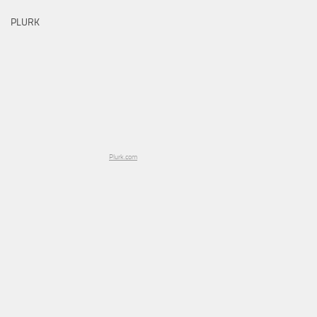
PLURK
Plurk.com