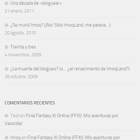
Una década de «bloguear»
21 enero, 2011
¿Se murió Imoq? (¡No! Sólo ImoqLand, me parece…)
20 agosto, 2010
Treinta y tres
4 noviembre, 2009
¿La muerte del blogueo? (o… ¿el renacimiento de ImoqLand?)
26 octubre, 2009
COMENTARIOS RECIENTES
Test
en
Final Fantasy XI Online (FFXI): Mis aventuras por
Vana’diel
Imoq
en
Final Fantasy XI Online (FFXI): Mis aventuras por