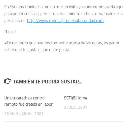
En Estados Unidos ha tenido mucho éxito y esperaremos verla aqui
para poder criticarla, pero si quieres mientras checa el website de la
pelicula y es:
http://www.mensajerodelaobscuridad.com
*Cexar
=Te recuerdo que puedes comentar acerca de las notas, es padre
saber que te gusta o que no te gusta.
TAMBIÉN TE PODRÍA GUSTAR...
Una cucaracha a control
1
SETI@Home
1
remoto fue creada en Japon
3 JULIO, 2001
26 SEPTIEMBRE, 2001