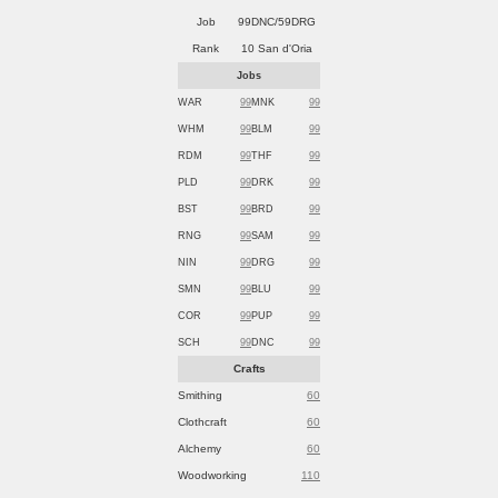
Job
99DNC/59DRG
Rank
10 San d'Oria
Jobs
WAR
99
MNK
99
WHM
99
BLM
99
RDM
99
THF
99
PLD
99
DRK
99
BST
99
BRD
99
RNG
99
SAM
99
NIN
99
DRG
99
SMN
99
BLU
99
COR
99
PUP
99
SCH
99
DNC
99
Crafts
Smithing
60
Clothcraft
60
Alchemy
60
Woodworking
110