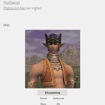
PostSecret
Platica con Alan
(en inglés).
FFXI
Elvaanmoq
Server
Carbuncle
Race
Elv