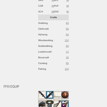
SMN
99
BLU
99
COR
99
PUP
99
SCH
99
DNC
99
Crafts
Smithing
60
Clothcraft
60
Alchemy
60
Woodworking
110
Goldsmithing
60
Leathercraft
12
Bonecraft
30
Cooking
60
Fishing
110
FFXI EQUIP