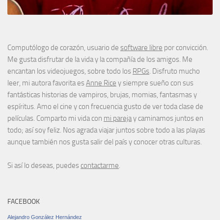
Computólogo de corazón, usuario de
software libre
por convicción.
Me gusta disfrutar de la vida y la compañía de los amigos. Me
encantan los videojuegos, sobre todo los
RPGs
. Disfruto mucho
leer, mi autora favorita es
Anne Rice
y siempre sueño con sus
fantásticas historias de vampiros, brujas, momias, fantasmas y
espíritus. Amo el cine y con frecuencia gusto de ver toda clase de
películas. Comparto mi vida con
mi pareja
y caminamos juntos en
todo; así soy feliz. Nos agrada viajar juntos sobre todo a las playas
aunque también nos gusta salir del país y conocer otras culturas.
Si así lo deseas, puedes
contactarme
.
FACEBOOK
Alejandro González Hernández