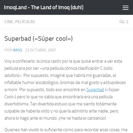
ImoqLand - The Land of Imoq (duh!)
Saltar al contenido
CINE, PELÍCULAS
2
Superbad («Súper cool»)
POR
IMOQ
·
23 OCTUBRE, 2007
Voy a confesarlo: la única razón por la que quise entrar a ver esta
película era por ser «una película cómica clasificación C (sólo
adultos)». Por supuesto, imaginé que habría mil
guarradas
, el
infaltable humor escatológico, bromas de mal gusto y estupideces
a morir. Por supuesto, todo eso encontré en
Superbad
(«Súper
Cool») pero lo que no sabía que encontraría era una película
divertidísima. Tan divertida estuvo que me siento totalmente
culpable de haberla visto y no quería admitirlo ante nadie, pero
ahora lo hago ante el mundo: ¡me reí hasta el cansancio!.
Quienes han vivido lo suficiente como para recordar esas cosas, me