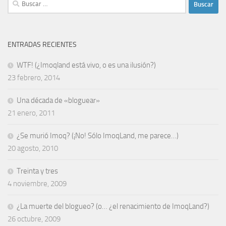
Buscar:
ENTRADAS RECIENTES
WTF! (¿Imoqland está vivo, o es una ilusión?)
23 febrero, 2014
Una década de «bloguear»
21 enero, 2011
¿Se murió Imoq? (¡No! Sólo ImoqLand, me parece…)
20 agosto, 2010
Treinta y tres
4 noviembre, 2009
¿La muerte del blogueo? (o… ¿el renacimiento de ImoqLand?)
26 octubre, 2009