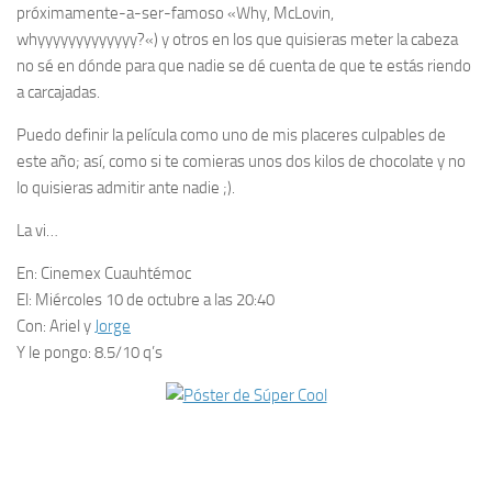
próximamente-a-ser-famoso «
Why, McLovin,
whyyyyyyyyyyyyy?
«) y otros en los que quisieras meter la cabeza
no sé en dónde para que nadie se dé cuenta de que te estás riendo
a carcajadas.
Puedo definir la película como uno de mis placeres culpables de
este año; así, como si te comieras unos dos kilos de chocolate y no
lo quisieras admitir ante nadie ;).
La vi…
En:
Cinemex Cuauhtémoc
El:
Miércoles 10 de octubre a las 20:40
Con:
Ariel y
Jorge
Y le pongo:
8.5/10 q’s