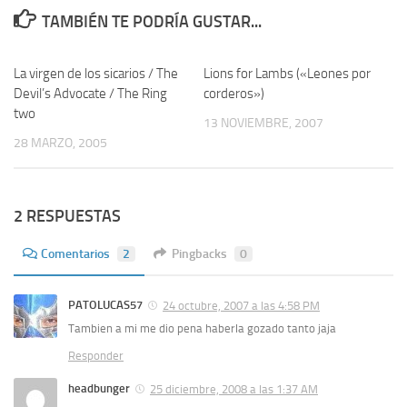
TAMBIÉN TE PODRÍA GUSTAR...
La virgen de los sicarios / The
8
Lions for Lambs («Leones por
1
Devil’s Advocate / The Ring
corderos»)
two
13 NOVIEMBRE, 2007
28 MARZO, 2005
2 RESPUESTAS
Comentarios
2
Pingbacks
0
PATOLUCAS57
24 octubre, 2007 a las 4:58 PM
Tambien a mi me dio pena haberla gozado tanto jaja
Responder
headbunger
25 diciembre, 2008 a las 1:37 AM