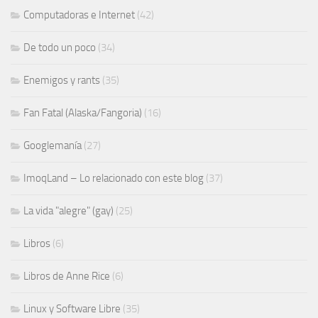
Computadoras e Internet
(42)
De todo un poco
(34)
Enemigos y rants
(35)
Fan Fatal (Alaska/Fangoria)
(16)
Googlemanía
(27)
ImoqLand – Lo relacionado con este blog
(37)
La vida "alegre" (gay)
(25)
Libros
(6)
Libros de Anne Rice
(6)
Linux y Software Libre
(35)