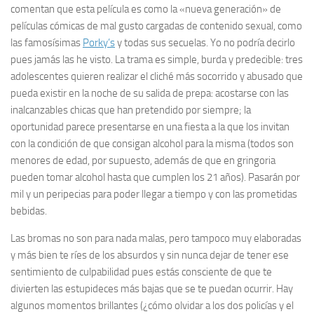
comentan que esta película es como la «nueva generación» de
películas cómicas de mal gusto cargadas de contenido sexual, como
las famosísimas
Porky’s
y todas sus secuelas. Yo no podría decirlo
pues jamás las he visto. La trama es simple, burda y predecible: tres
adolescentes quieren realizar el cliché más socorrido y abusado que
pueda existir en la noche de su salida de prepa: acostarse con las
inalcanzables chicas que han pretendido por siempre; la
oportunidad parece presentarse en una fiesta a la que los invitan
con la condición de que consigan alcohol para la misma (todos son
menores de edad, por supuesto, además de que en
gringoria
pueden tomar alcohol hasta que cumplen los 21 años). Pasarán por
mil y un peripecias para poder llegar a tiempo y con las prometidas
bebidas.
Las bromas no son para nada malas, pero tampoco muy elaboradas
y más bien te ríes de los absurdos y sin nunca dejar de tener ese
sentimiento de culpabilidad pues estás consciente de que te
divierten las estupideces más bajas que se te puedan ocurrir. Hay
algunos momentos brillantes (¿cómo olvidar a los dos policías y el