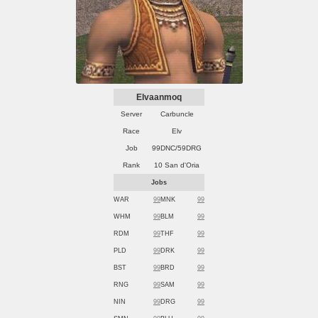
Elvaanmoq
Server
Carbuncle
Race
Elv
Job
99DNC/59DRG
Rank
10 San d'Oria
Jobs
WAR
99
MNK
99
WHM
99
BLM
99
RDM
99
THF
99
PLD
99
DRK
99
BST
99
BRD
99
RNG
99
SAM
99
NIN
99
DRG
99