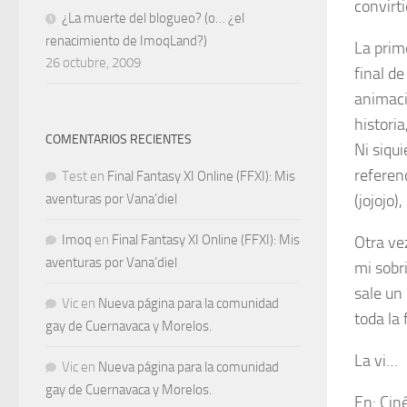
convirt
¿La muerte del blogueo? (o… ¿el
renacimiento de ImoqLand?)
La prim
26 octubre, 2009
final d
animaci
historia
COMENTARIOS RECIENTES
Ni siqu
referen
Test
en
Final Fantasy XI Online (FFXI): Mis
aventuras por Vana’diel
(jojojo)
Imoq
en
Final Fantasy XI Online (FFXI): Mis
Otra ve
aventuras por Vana’diel
mi sobr
sale un
Vic
en
Nueva página para la comunidad
toda la 
gay de Cuernavaca y Morelos.
La vi…
Vic
en
Nueva página para la comunidad
gay de Cuernavaca y Morelos.
En:
Ciné