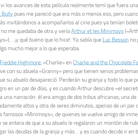
vi los avances de esta película realmente temí que fuera una
 Bully
pues me pareció que era más o menos eso, pero cuan
ás invitándonos a acompañarlos al cine pues ya tenían bolet
e no me quedaba de otra y vería
Arthur et les Minimoys
(«Arth
s»)… ¡y qué bueno que lo hice!. Ya sabía que
Luc Besson
no 
algo mucho mejor a lo que esperaba.
Freddie Highmore
, «Charlie» en
Charlie and the Chocolate F
ive con su abuela «Granny» pero que tienen serios problem
ue su abuelo desapareció. Perderán su granja y todo lo que 
gro en un par de días, y es cuando Arthur descubre «el secret
 a una narración: él era amigo de dos tribus africanas; una d
damente altos y otra de seres diminutos, apenas de un par 
los famosos «Minimoys», de quienes se vuelve amigo de inmed
 se entera de que a su abuelo le regalaron un montón de rubí
gar las deudas de la granja y más… y es cuando decide ir en b