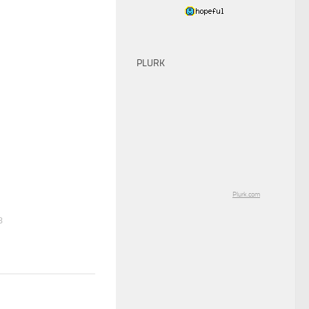
PLURK
0
Plurk.com
8