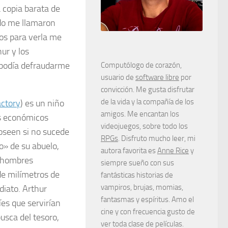
 copia barata de
do me llamaron
os para verla me
ur y los
podía defraudarme
Computólogo de corazón,
usuario de
software libre
por
convicción. Me gusta disfrutar
de la vida y la compañía de los
actory
) es un niño
amigos. Me encantan los
as económicos
videojuegos, sobre todo los
poseen si no sucede
RPGs
. Disfruto mucho leer, mi
o» de su abuelo,
autora favorita es
Anne Rice
y
e hombres
siempre sueño con sus
de milímetros de
fantásticas historias de
vampiros, brujas, momias,
iato. Arthur
fantasmas y espíritus. Amo el
es que servirían
cine y con frecuencia gusto de
usca del tesoro,
ver toda clase de películas.