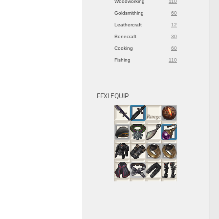
Woodworking
110
Goldsmithing
60
Leathercraft
12
Bonecraft
30
Cooking
60
Fishing
110
FFXI EQUIP