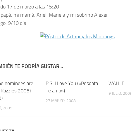
do 17 de marzo a las 15:20
papá, mi mamá, Ariel, Mariela y mi sobrino Alexei
ngo:
9/10 q’s
BIÉN TE PODRÍA GUSTAR...
he nominees are:
1
P.S. I Love You («Posdata:
1
WALL·E
, Razzies 2005)
Te amo»)
9 JULIO, 200
d)
27 MARZO, 2008
, 2005