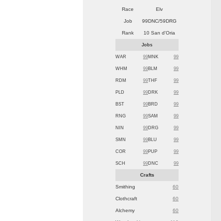
Race
Elv
Job
99DNC/59DRG
Rank
10 San d'Oria
Jobs
WAR
99
MNK
99
WHM
99
BLM
99
RDM
99
THF
99
PLD
99
DRK
99
BST
99
BRD
99
RNG
99
SAM
99
NIN
99
DRG
99
SMN
99
BLU
99
COR
99
PUP
99
SCH
99
DNC
99
Crafts
Smithing
60
Clothcraft
60
Alchemy
60