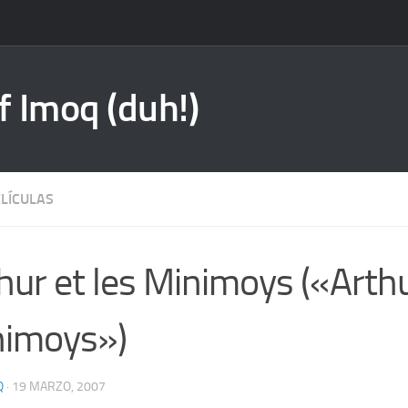
f Imoq (duh!)
ELÍCULAS
hur et les Minimoys («Arthu
nimoys»)
Q
·
19 MARZO, 2007