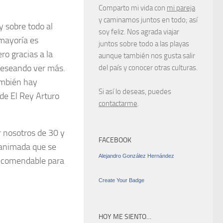
Comparto mi vida con
mi pareja
y caminamos juntos en todo; así
y sobre todo al
soy feliz. Nos agrada viajar
 mayoría es
juntos sobre todo a las playas
ro gracias a la
aunque también nos gusta salir
y deseando ver más.
del país y conocer otras culturas.
ambién hay
Si así lo deseas, puedes
 de El Rey Arturo
contactarme
.
 nosotros de 30 y
FACEBOOK
a animada que se
Alejandro González Hernández
¡Recomendable para
Create Your Badge
HOY ME SIENTO…