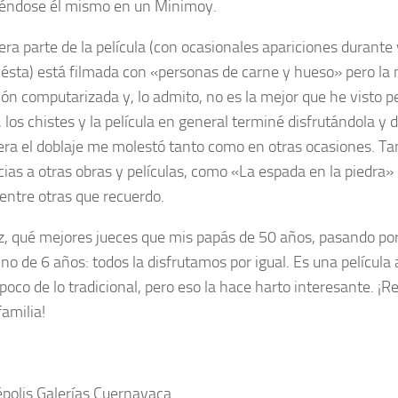
iéndose él mismo en un
Minimoy
.
era parte de la película (con ocasionales apariciones durante 
e ésta) está filmada con «personas de carne y hueso» pero la
ón computarizada y, lo admito, no es la mejor que he visto pe
, los chistes y la película en general terminé disfrutándola 
iera el doblaje me molestó tanto como en otras ocasiones. T
cias a otras obras y películas, como «La espada en la piedra»
, entre otras que recuerdo.
z, qué mejores jueces que mis papás de 50 años, pasando por
ino de 6 años: todos la disfrutamos por igual. Es una películ
 poco de lo tradicional, pero eso la hace harto interesante. 
familia!
polis Galerías Cuernavaca