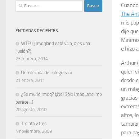
Buscar:
Cuando 
The Ant
mis pap
dije qu
ENTRADAS RECIENTES
Minimoy
WTF! (¿Imoqland está vivo, o es una
e hizo 
ilusión?)
23 febrero, 2014
Arthur (
quien v
Una década de «bloguear»
desde q
21 enero, 2011
un mila
¿Se murió Imoq? (¡No! Sólo ImoqLand, me
gracias
parece…)
extrema
20 agosto, 2010
altos, 
también
Treinta y tres
4 noviembre, 2009
para pa