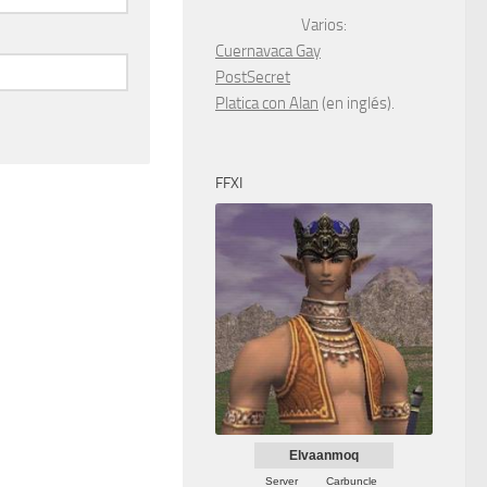
Varios:
Cuernavaca Gay
PostSecret
Platica con Alan
(en inglés).
FFXI
Elvaanmoq
Server
Carbuncle