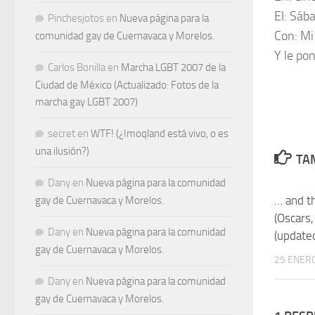
El:
Sába
Pinchesjotos
en
Nueva página para la
Con:
Mi 
comunidad gay de Cuernavaca y Morelos.
Y le po
Carlos Bonilla
en
Marcha LGBT 2007 de la
Ciudad de México (Actualizado: Fotos de la
marcha gay LGBT 2007)
secret
en
WTF! (¿Imoqland está vivo, o es
una ilusión?)
TAM
Dany
en
Nueva página para la comunidad
… and t
gay de Cuernavaca y Morelos.
(Oscars
Dany
en
Nueva página para la comunidad
(update
gay de Cuernavaca y Morelos.
25 ENERO
Dany
en
Nueva página para la comunidad
gay de Cuernavaca y Morelos.