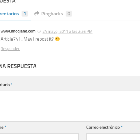
PUESTA
entarios
1
Pingbacks
0
www.imoqland.com
24 mayo, 2011 a las 2:26 PM
Article741.. May I repost it?
Responder
UNA RESPUESTA
tario
*
re
*
Correo electrónico
*