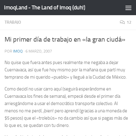
ImoqLand - The Land of Imoq (duh!)
Saltar al contenido
TRABAJO
12
Mi primer día de trabajo en «la gran ciudá»
POR
IMOQ
·
6 MARZO, 2007
No quise que fuera antes pues realmente me negaba a dejar
Cuernavaca, así que fue hoy mismo por la mañana que partí muy
temprano de mi querido «pueblo» y llegué a la Ciudad de México.
Como decidí no usar carro aquí (seguirá esperándome en
Cuernavaca los fines de semana), empecé desde el primer día
arriesgándome a usar el democrático transporte colectivo. Al
menos no me perdí, ¡bien! pero aprendí (gracias a una moneda de
$5 pesos) que el «trolebús» no da cambio así que si pagas más de
lo que es, se quedan con tu dinero.