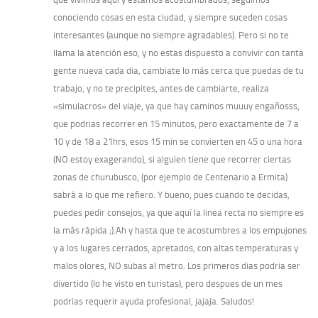
conociendo cosas en esta ciudad, y siempre suceden cosas
interesantes (aunque no siempre agradables). Pero si no te
llama la atención eso, y no estas dispuesto a convivir con tanta
gente nueva cada dia, cambiate lo más cerca que puedas de tu
trabajo, y no te precipites, antes de cambiarte, realiza
«simulacros» del viaje, ya que hay caminos muuuy engañosss,
que podrias recorrer en 15 minutos, pero exactamente de 7 a
10 y de 18 a 21hrs, esos 15 min se convierten en 45 o una hora
(NO estoy exagerando), si alguien tiene que recorrer ciertas
zonas de churubusco, (por ejemplo de Centenario a Ermita)
sabrá a lo que me refiero. Y bueno, pues cuando te decidas,
puedes pedir consejos, ya que aquí la linea recta no siempre es
la más rápida ;).Ah y hasta que te acostumbres a los empujones
y a los lugares cerrados, apretados, con altas temperaturas y
malos olores, NO subas al metro. Los primeros dias podria ser
divertido (lo he visto en turistas), pero despues de un mes
podrias requerir ayuda profesional, jajaja. Saludos!