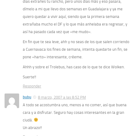
días extrañes tu rancho, pero unos días más y eso pasara,
dímelo a mi que llevo dos semanas en Guadalajara y ya me
quiero quedar a vivir aquí, siendo que la primera semana
extrañaba mucho el DF y lo que más anhelaba era regresar, y
así ha pasado cada vez que «me mudo».
En fin que te sea leve, ahh y no seas de los que salen corriendo
a Cuernavaca los fines de semana, intenta quedarte un fin, se
pone «harto» interesante, créeme.
Ahhh y sobre el Trolebus, has caso de lo que te dice Wolken.
Suerte!!
Responder
bubu
8 marzo, 2007 a las 8:52 PM
A todo se acostumbra uno, menos a no comer, así que buena
cara y a disfrutar. Seguro hay cosas interesantes en la gran
ciudá.
Un abrazo!!