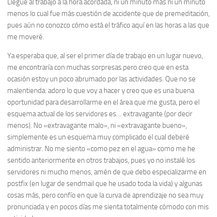
Llegué al trabajo a la hora acordada, ni un minuto más ni un minuto
menos lo cual fue más cuestión de accidente que de premeditación,
pues aún no conozco cómo está el tráfico aquí en las horas a las que
me moveré.
Ya esperaba que, al ser el primer día de trabajo en un lugar nuevo,
me encontraría con muchas sorpresas pero creo que en esta
ocasión estoy un poco abrumado por las actividades. Que no se
malentienda: adoro lo que voy a hacer y creo que es una buena
oportunidad para desarrollarme en el área que me gusta, pero el
esquema actual de los servidores es… extravagante (por decir
menos). No «extravagante malo», ni «extravagante bueno»,
simplemente es un esquema muy complicado el cual deberé
administrar. No me siento «como pez en el agua» como me he
sentido anteriormente en otros trabajos, pues yo no instalé los
servidores ni mucho menos, amén de que debo especializarme en
postfix (en lugar de sendmail que he usado toda la vida) y algunas
cosas más, pero confío en que la curva de aprendizaje no sea muy
pronunciada y en pocos días me sienta totalmente cómodo con mis