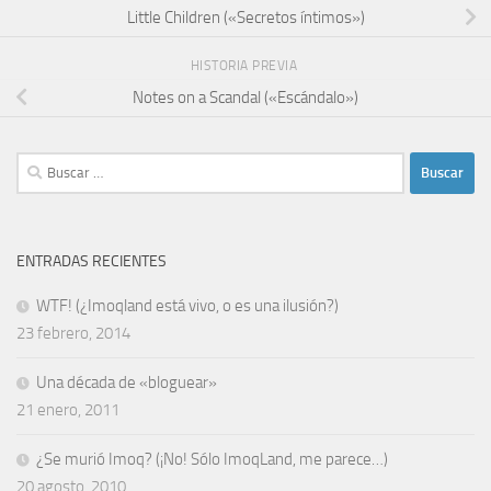
Little Children («Secretos íntimos»)
HISTORIA PREVIA
Notes on a Scandal («Escándalo»)
Buscar:
ENTRADAS RECIENTES
WTF! (¿Imoqland está vivo, o es una ilusión?)
23 febrero, 2014
Una década de «bloguear»
21 enero, 2011
¿Se murió Imoq? (¡No! Sólo ImoqLand, me parece…)
20 agosto, 2010