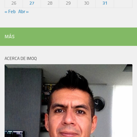
26
27
28
29
30
31
« Feb
Abr »
MÁS
ACERCA DE IMOQ