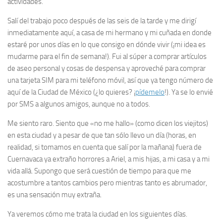
actividades.
Salí del trabajo poco después de las seis de la tarde y me dirigí
inmediatamente aquí, a casa de mi hermano y mi cuñada en donde
estaré por unos días en lo que consigo en dónde vivir (¡mi idea es
mudarme para el fin de semana!). Fui al súper a comprar artículos
de aseo personal y cosas de despensa y aproveché para comprar
una tarjeta SIM para mi teléfono móvil, así que ya tengo número de
aquí de la Ciudad de México (¿lo quieres? ¡
pídemelo
!). Ya se lo envié
por SMS a algunos amigos, aunque no a todos.
Me siento raro. Siento que «no me hallo» (como dicen los viejitos)
en esta ciudad y a pesar de que tan sólo llevo un día (horas, en
realidad, si tomamos en cuenta que salí por la mañana) fuera de
Cuernavaca ya extraño horrores a Ariel, a mis hijas, a mi casa y a mi
vida allá. Supongo que será cuestión de tiempo para que me
acostumbre a tantos cambios pero mientras tanto es abrumador,
es una sensación muy extraña.
Ya veremos cómo me trata la ciudad en los siguientes días.