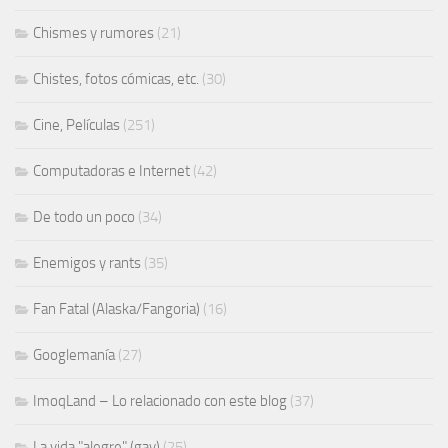
Chismes y rumores
(21)
Chistes, fotos cómicas, etc.
(30)
Cine, Películas
(251)
Computadoras e Internet
(42)
De todo un poco
(34)
Enemigos y rants
(35)
Fan Fatal (Alaska/Fangoria)
(16)
Googlemanía
(27)
ImoqLand – Lo relacionado con este blog
(37)
La vida "alegre" (gay)
(25)