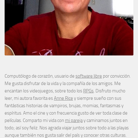
Computólogo de corazón, usuario de
software libre
por convicción.
Me gusta disfrutar de la vida y la compañía de los amigos. Me
encantan los videojuegos, sobre todo los
RPGs
. Disfruto mucho
leer, mi autora favorita es
Anne Rice
y siempre sueño con sus
fantásticas historias de vampiros, brujas, momias, fantasmas y
espíritus. Amo el cine y con frecuencia gusto de ver toda clase de
películas. Comparto mi vida con
mi pareja
y caminamos juntos en
todo; así soy feliz. Nos agrada viajar juntos sobre todo a las playas
aunque también nos gusta salir del país y conocer otras culturas.