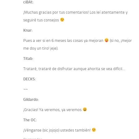
ciBAt:
¡Muchas gracias por tus comentarios! Los leí atentamente y
seguiré tus consejos
Knar:
Pues a ver si en 6 meses las cosas ya mejoran
(si no, ¡mejor
me doy un tiro! jeje).
Titab:
Trataré, trataré de disfrutar aunque ahorita se vea difícil…
DECKS:
¬¬
Gildardo:
¡Gracias! Ya veremos, ya veremos
The OC:
¡Vénganse (sic jojojo) ustedes también!