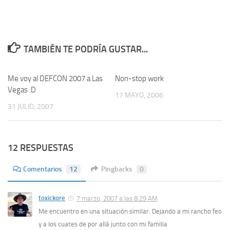
TAMBIÉN TE PODRÍA GUSTAR...
Me voy al DEFCON 2007 a Las
2
Non-stop work
6
Vegas :D
17 MAYO, 2006
31 JULIO, 2007
12 RESPUESTAS
Comentarios
12
Pingbacks
0
toxickore
7 marzo, 2007 a las 8:29 AM
Me encuentro en una situación similar. Dejando a mi rancho feo
y a los cuates de por allá junto con mi familia