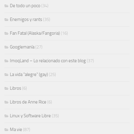
De todo un poco
(34)
Enemigos y rants
(35)
Fan Fatal (Alaska/Fangoria)
(16)
Googlemanía
(27)
ImoqLand – Lo relacionado con este blog
(37)
La vida "alegre" (gay)
(25)
Libros
(6)
Libros de Anne Rice
(6)
Linux y Software Libre
(35)
Ma vie
(87)