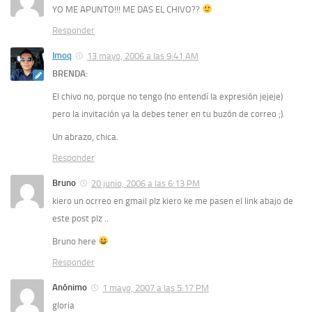
YO ME APUNTO!!! ME DAS EL CHIVO??
Responder
Imoq
13 mayo, 2006 a las 9:41 AM
BRENDA:
El chivo no, porque no tengo (no entendí la expresión jejeje)
pero la invitación ya la debes tener en tu buzón de correo ;).
Un abrazo, chica.
Responder
Bruno
20 junio, 2006 a las 6:13 PM
kiero un ocrreo en gmail plz kiero ke me pasen el link abajo de
este post plz ..
Bruno here
Responder
Anónimo
1 mayo, 2007 a las 5:17 PM
gloria