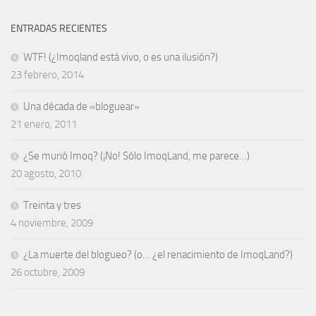
ENTRADAS RECIENTES
WTF! (¿Imoqland está vivo, o es una ilusión?)
23 febrero, 2014
Una década de «bloguear»
21 enero, 2011
¿Se murió Imoq? (¡No! Sólo ImoqLand, me parece…)
20 agosto, 2010
Treinta y tres
4 noviembre, 2009
¿La muerte del blogueo? (o… ¿el renacimiento de ImoqLand?)
26 octubre, 2009