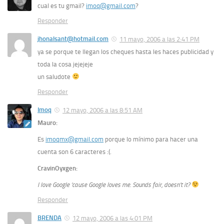
cual es tu gmail?
imoq@gmail.com
?
Responder
jhonalsant@hotmail.com
11 mayo, 2006 a las 2:41 PM
ya se porque te llegan los cheques hasta les haces publicidad y
toda la cosa jejejeje
un saludote
Responder
Imoq
12 mayo, 2006 a las 8:51 AM
Mauro:
Es
imoqmx@gmail.com
porque lo mínimo para hacer una
cuenta son 6 caracteres :(.
CravinOyxgen:
I love Google ‘cause Google loves me. Sounds fair, doesn’t it?
Responder
BRENDA
12 mayo, 2006 a las 4:01 PM