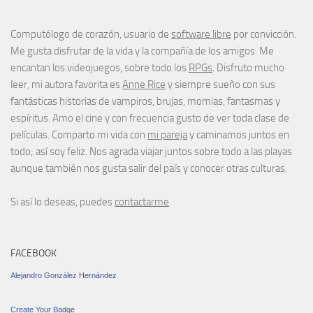
Computólogo de corazón, usuario de
software libre
por convicción.
Me gusta disfrutar de la vida y la compañía de los amigos. Me
encantan los videojuegos, sobre todo los
RPGs
. Disfruto mucho
leer, mi autora favorita es
Anne Rice
y siempre sueño con sus
fantásticas historias de vampiros, brujas, momias, fantasmas y
espíritus. Amo el cine y con frecuencia gusto de ver toda clase de
películas. Comparto mi vida con
mi pareja
y caminamos juntos en
todo; así soy feliz. Nos agrada viajar juntos sobre todo a las playas
aunque también nos gusta salir del país y conocer otras culturas.
Si así lo deseas, puedes
contactarme
.
FACEBOOK
Alejandro González Hernández
Create Your Badge