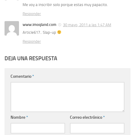
Me voy a inscribir solo porque estas muy papacito.
Responder
www.imoqland.com
30 mayo, 2011 a las 1:47 AM
Article617.. Slap-up
Responder
DEJA UNA RESPUESTA
Comentario
*
Nombre
*
Correo electrónico
*