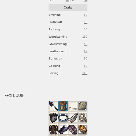
SCH
99
DNC
99
Crafts
Smithing
60
Clothcraft
60
Alchemy
60
Woodworking
110
Goldsmithing
60
Leathercraft
12
Bonecraft
30
Cooking
60
Fishing
110
FFXI EQUIP