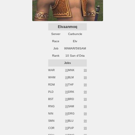
Elvaanmoq
Server
Carbuncle
Race
Elv
Job
99WAR/59SAM
Rank
10 San d'Oria
Jobs
WAR
99
MNK
99
WHM
99
BLM
99
RDM
99
THF
99
PLD
99
DRK
99
BST
99
BRD
99
RNG
99
SAM
99
NIN
99
DRG
99
SMN
99
BLU
99
COR
99
PUP
99