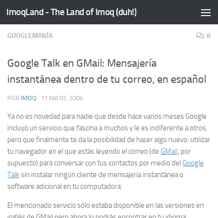
ImoqLand - The Land of Imoq (duh!)
Saltar al contenido
GOOGLEMANÍA
8
Google Talk en GMail: Mensajería
instantánea dentro de tu correo, en español
POR
IMOQ
·
11 MAYO, 2006
Ya no es novedad para nadie que desde hace varios meses Google
incluyó un servicio que fascina a muchos y le es indiferente a otros,
pero que finalmente te da la posibilidad de hacer algo nuevo: utilizar
tu navegador en el que estás leyendo el correo (de
GMail
, por
supuesto) para conversar con tus contactos por medio del
Google
Talk
sin instalar ningún cliente de mensajería instantánea o
software adicional en tu computadora.
El mencionado servicio sólo estaba disponible en las versiones en
inglés de GMail pero ahora lo podrás encontrar en tu idioma