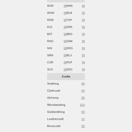
WAR
99
MNK
99
WHM
99
BLM
99
RDM
99
THF
99
PLD
99
DRK
99
BST
99
BRD
99
RNG
99
SAM
99
NIN
99
DRG
99
SMN
99
BLU
99
COR
99
PUP
99
SCH
99
DNC
99
Crafts
Smithing
60
Clothcraft
60
Alchemy
60
Woodworking
110
Goldsmithing
60
Leathercraft
12
Bonecraft
30