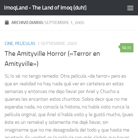
ImoqLand - The Land of Imoq (duh!)
Saltar al contenido
ARCHIVO DIARIO:
SEPTIEMBRE 1, 2005
CINE, PELÍCULAS
1 SEPTIEMBRE, 2005
30
The Amityville Horror («Terror en
Amityville»)
Sí, lo sé: no tengo remedio. Otra película «de terror» pero es
que en realidad no hay nada qué ver en cartelera en estas
semanas y entonces me dejo llevar por Ariel y Chucho a
quienes les encantan estos churritos. Sobra decir que no me
esperaba nada, no conocía la historia, no había visto nunca la
película original, que Ariel sí había visto y le gustó mucho, (pues
éste es un remake) y solamente me dejé llevar, sin
imaginarme que no me desagradaría del todo y que hasta me
asustaría. Es verdad: es la película con más clichés que hayas...