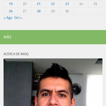
19
20
21
22
23
24
25
26
27
28
29
30
« Ago
Oct »
MÁS
ACERCA DE IMOQ