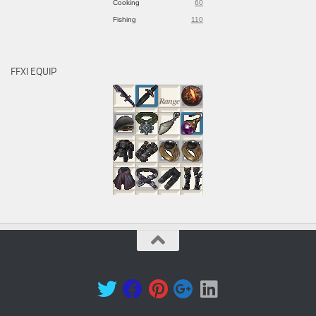
Cooking
60
Fishing
110
FFXI EQUIP