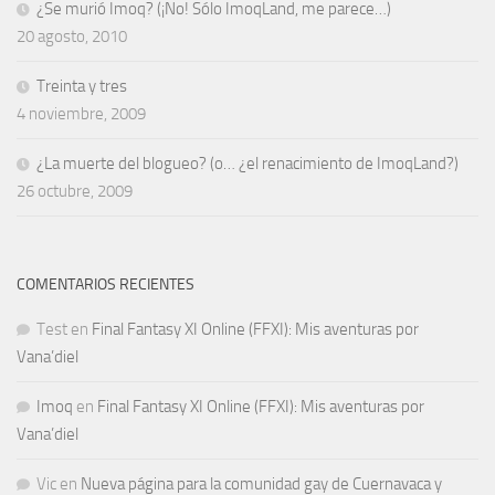
¿Se murió Imoq? (¡No! Sólo ImoqLand, me parece…)
20 agosto, 2010
Treinta y tres
4 noviembre, 2009
¿La muerte del blogueo? (o… ¿el renacimiento de ImoqLand?)
26 octubre, 2009
COMENTARIOS RECIENTES
Test
en
Final Fantasy XI Online (FFXI): Mis aventuras por
Vana’diel
Imoq
en
Final Fantasy XI Online (FFXI): Mis aventuras por
Vana’diel
Vic
en
Nueva página para la comunidad gay de Cuernavaca y