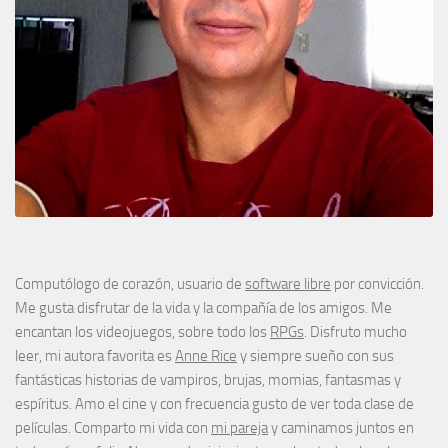
Computólogo de corazón, usuario de
software libre
por convicción.
Me gusta disfrutar de la vida y la compañía de los amigos. Me
encantan los videojuegos, sobre todo los
RPGs
. Disfruto mucho
leer, mi autora favorita es
Anne Rice
y siempre sueño con sus
fantásticas historias de vampiros, brujas, momias, fantasmas y
espíritus. Amo el cine y con frecuencia gusto de ver toda clase de
películas. Comparto mi vida con
mi pareja
y caminamos juntos en