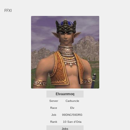
FFXI
Elvaanmoq
Server
Carbuncle
Race
Elv
Job
99DNC/59DRG
Rank
10 San d'Oria
Jobs