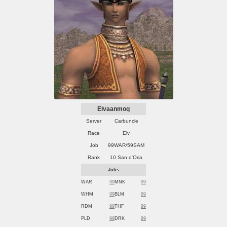
Elvaanmoq
Server
Carbuncle
Race
Elv
Job
99WAR/59SAM
Rank
10 San d'Oria
Jobs
WAR
99
MNK
99
WHM
99
BLM
99
RDM
99
THF
99
PLD
99
DRK
99