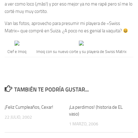
a ver como loco (¡más!) y por eso mejor ya no me rapé pero sí me lo
corté muy muy cortito.
Van las fotos; aprovecho para presumir mi playera de «Swiss
Matrix» que compré en Suiza. ¿A poco no es genial la vaquita?
Clef e Imoq
Imoq con su nuevo corte y su playera de Swiss Matrix
TAMBIÉN TE PODRÍA GUSTAR...
¡Feliz Cumpleaños, Cexar!
0
¡La perdimos! (historia de EL
19
vaso)
22 JULIO, 2002
1 MARZO, 2006