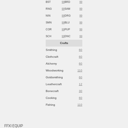
BST
99
BRD
99
RNG
99
SAM
99
NIN
99
DRG
99
SMN
99
BLU
99
COR
99
PUP
99
SCH
99
DNC
99
Crafts
Smithing
60
Clothcraft
60
Alchemy
60
Woodworking
110
Goldsmithing
60
Leathercraft
12
Bonecraft
30
Cooking
60
Fishing
110
FFXI EQUIP