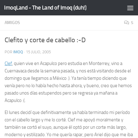
ImoqLand - The Land of Imoq (duh!)
Saltar al contenido
AMIGOS
5
Clefito y corte de cabello :-D
POR
IMOQ
·
15 JULIO, 2005
Clef
, quien vive en Acapulco pero estudia en Monterrey, vino a
Cuernavaca desde la semana pasada, y nos está visitando desde el
domingo que llegamos a México :). Ya tenía tiempo diciendo que
venía pero no lo había hecho hasta ahora, y bueno, creo que hemos
pasado unos días estupendos pero se regresa ya mañana a
Acapulco :(.
El lunes decidí que definitivamente ya había terminado mi período
con el cabello largo y me lo corté. Clef me apoyó moralmente y
también se cortó el suyo, aunque él optó por un corte más largo,
moderno y estilizado. Yo me quería rapar, pero Ariel dijo que me iba