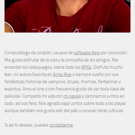
Computólogo de corazón, usuario de
software libre
por convicción.
Me gusta disfrutar de la vida y la compañía de los amigos. Me
encantan los videojuegos, sobre todo los
RPGs
. Disfruto mucho
leer, mi autora favorita es
Anne Rice
y siempre sueño con sus
fantásticas historias de vampiros, brujas, momias, fantasmas y
espíritus. Amo el cine y con frecuencia gusto de ver toda clase de
películas. Comparto mi vida con
mi pareja
y caminamos juntos en
todo; así soy feliz. Nos agrada viajar juntos sobre todo a las playas
aunque también nos gusta salir del país y conocer otras culturas.
Si así lo deseas, puedes
contactarme
.