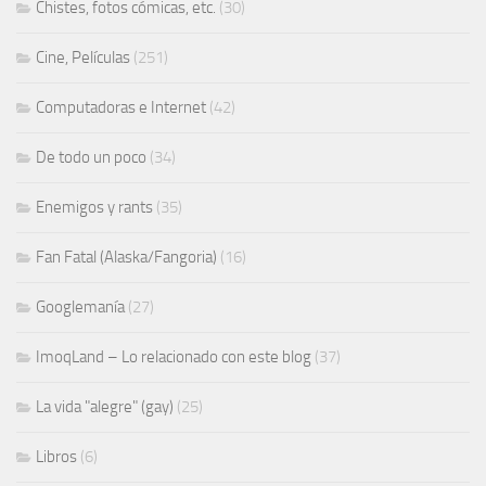
Chistes, fotos cómicas, etc.
(30)
Cine, Películas
(251)
Computadoras e Internet
(42)
De todo un poco
(34)
Enemigos y rants
(35)
Fan Fatal (Alaska/Fangoria)
(16)
Googlemanía
(27)
ImoqLand – Lo relacionado con este blog
(37)
La vida "alegre" (gay)
(25)
Libros
(6)