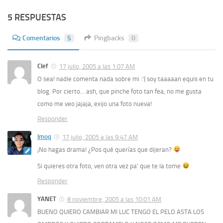
5 RESPUESTAS
Comentarios
5
Pingbacks
0
Clef
17 julio, 2005 a las 1:07 AM
O sea! nadie comenta nada sobre mi :'( soy taaaaan equis en tu
blog. Por cierto… ash, que pinche foto tan fea, no me gusta
como me veo jajaja, exijo una foto nueva!
Responder
Imoq
17 julio, 2005 a las 9:47 AM
¡No hagas drama! ¿Pos qué querías que dijeran?
Si quieres otra foto, ven otra vez pa’ que te la tome
Responder
YANET
8 noviembre, 2005 a las 10:01 AM
BUENO QUIERO CAMBIAR MI LUC TENGO EL PELO ASTA LOS