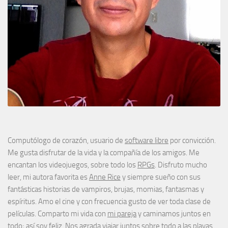
Computólogo de corazón, usuario de
software libre
por convicción.
Me gusta disfrutar de la vida y la compañía de los amigos. Me
encantan los videojuegos, sobre todo los
RPGs
. Disfruto mucho
leer, mi autora favorita es
Anne Rice
y siempre sueño con sus
fantásticas historias de vampiros, brujas, momias, fantasmas y
espíritus. Amo el cine y con frecuencia gusto de ver toda clase de
películas. Comparto mi vida con
mi pareja
y caminamos juntos en
todo; así soy feliz. Nos agrada viajar juntos sobre todo a las playas