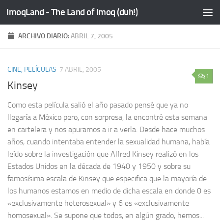
ImoqLand - The Land of Imoq (duh!)
Saltar al contenido
ARCHIVO DIARIO:
ABRIL 7, 2005
CINE, PELÍCULAS
7 ABRIL, 2005
1
Kinsey
Como esta película salió el año pasado pensé que ya no
llegaría a México pero, con sorpresa, la encontré esta semana
en cartelera y nos apuramos a ir a verla. Desde hace muchos
años, cuando intentaba entender la sexualidad humana, había
leído sobre la investigación que Alfred Kinsey realizó en los
Estados Unidos en la década de 1940 y 1950 y sobre su
famosísima escala de Kinsey que especifica que la mayoría de
los humanos estamos en medio de dicha escala en donde 0 es
«exclusivamente heterosexual» y 6 es «exclusivamente
homosexual». Se supone que todos, en algún grado, hemos...