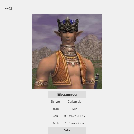
FFXI
Elvaanmoq
Server
Carbuncle
Race
Elv
Job
99DNC/59DRG
Rank
10 San d'Oria
Jobs