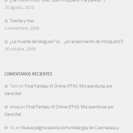
¿Se murió Imoq? (¡No! Sólo ImoqLand, me parece…)
20 agosto, 2010
Treinta y tres
4 noviembre, 2009
¿La muerte del blogueo? (o… ¿el renacimiento de ImoqLand?)
26 octubre, 2009
COMENTARIOS RECIENTES
Test
en
Final Fantasy XI Online (FFXI): Mis aventuras por
Vana’diel
Imoq
en
Final Fantasy XI Online (FFXI): Mis aventuras por
Vana’diel
Vic
en
Nueva página para la comunidad gay de Cuernavaca y