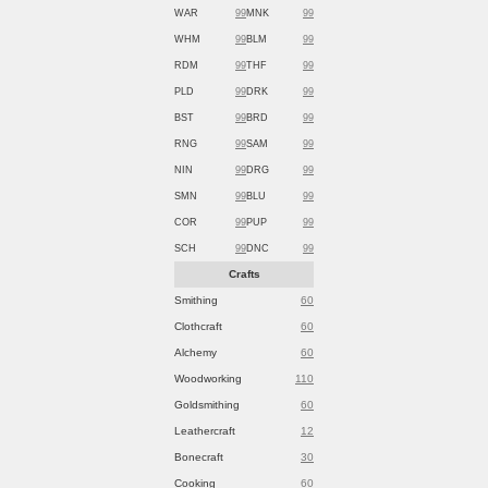
WAR
99
MNK
99
WHM
99
BLM
99
RDM
99
THF
99
PLD
99
DRK
99
BST
99
BRD
99
RNG
99
SAM
99
NIN
99
DRG
99
SMN
99
BLU
99
COR
99
PUP
99
SCH
99
DNC
99
Crafts
Smithing
60
Clothcraft
60
Alchemy
60
Woodworking
110
Goldsmithing
60
Leathercraft
12
Bonecraft
30
Cooking
60