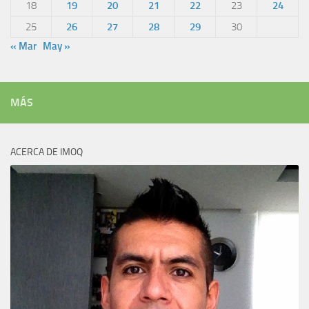
18
19
20
21
22
23
24
25
26
27
28
29
30
« Mar
May »
MÁS
ACERCA DE IMOQ