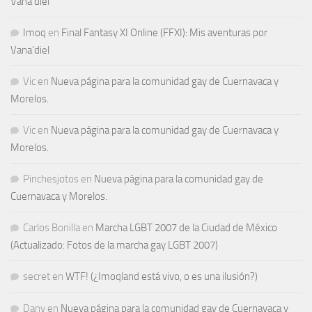
Vana’diel
Imoq
en
Final Fantasy XI Online (FFXI): Mis aventuras por
Vana’diel
Vic
en
Nueva página para la comunidad gay de Cuernavaca y
Morelos.
Vic
en
Nueva página para la comunidad gay de Cuernavaca y
Morelos.
Pinchesjotos
en
Nueva página para la comunidad gay de
Cuernavaca y Morelos.
Carlos Bonilla
en
Marcha LGBT 2007 de la Ciudad de México
(Actualizado: Fotos de la marcha gay LGBT 2007)
secret
en
WTF! (¿Imoqland está vivo, o es una ilusión?)
Dany
en
Nueva página para la comunidad gay de Cuernavaca y