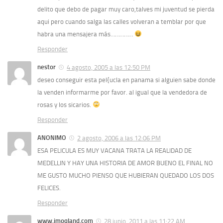
delito que debo de pagar muy caro,talves mi juventud se pierda
aqui pero cuando salga las calles volveran a temblar por que
habra una mensajera más……………
Responder
nestor
4 agosto, 2005 a las 12:50 PM
deseo conseguir esta pel{ucla en panama si alguien sabe donde
la venden informarme por favor. al igual que la vendedora de
rosas y los sicarios.
Responder
ANONIMO
2 agosto, 2006 a las 12:06 PM
ESA PELICULA ES MUY VACANA TRATA LA REALIDAD DE
MEDELLIN Y HAY UNA HISTORIA DE AMOR BUENO EL FINAL NO
ME GUSTO MUCHO PIENSO QUE HUBIERAN QUEDADO LOS DOS
FELICES.
Responder
www.imoqland.com
28 junio, 2011 a las 11:22 AM