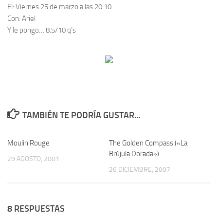
El:
Viernes 25 de marzo a las 20:10
Con:
Ariel
Y le pongo…
8.5/10 q’s
TAMBIÉN TE PODRÍA GUSTAR...
Moulin Rouge
3
The Golden Compass («La
2
Brújula Dorada»)
29 AGOSTO, 2001
26 DICIEMBRE, 2007
8 RESPUESTAS