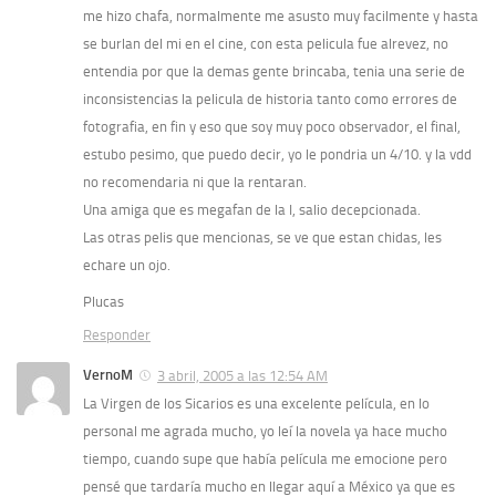
me hizo chafa, normalmente me asusto muy facilmente y hasta
se burlan del mi en el cine, con esta pelicula fue alrevez, no
entendia por que la demas gente brincaba, tenia una serie de
inconsistencias la pelicula de historia tanto como errores de
fotografia, en fin y eso que soy muy poco observador, el final,
estubo pesimo, que puedo decir, yo le pondria un 4/10. y la vdd
no recomendaria ni que la rentaran.
Una amiga que es megafan de la I, salio decepcionada.
Las otras pelis que mencionas, se ve que estan chidas, les
echare un ojo.
Plucas
Responder
VernoM
3 abril, 2005 a las 12:54 AM
La Virgen de los Sicarios es una excelente película, en lo
personal me agrada mucho, yo leí la novela ya hace mucho
tiempo, cuando supe que había película me emocione pero
pensé que tardaría mucho en llegar aquí a México ya que es