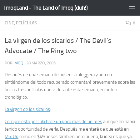
ImoqLand - The Land of Imoq (duh!)
Saltar al contenido
CINE, PELÍCULAS
8
La virgen de los sicarios / The Devil’s
Advocate / The Ring two
POR
IMOQ
·
28 MARZO, 2005
Después de una semana de
ausencia bloggera
y aún no
sintiéndome del todo recuperado comentaré brevemente sobre las
únicas tres películas que vi durante esta semana, en orden
cronológico.
La virgen de los sicarios
:
Compré esta película hace un poco más de un mes
aunque no había
tenido oportunidad de verla. Después me enteré de que está en
Mix Up
como en $49 pesos también pero bueno, la idea es que ya