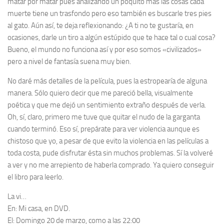
matar por matar pues analizando un poquito más las cosas cada
muerte tiene un trasfondo pero eso también es
buscarle tres pies
al gato
. Aún así, te deja reflexionando: ¿A ti no te gustaría, en
ocasiones, darle un tiro a algún estúpido que te hace tal o cual cosa?
Bueno, el mundo no funciona así y por eso somos «civilizados»
pero a nivel de fantasía suena muy bien.
No daré más detalles de la película, pues la estropearía de alguna
manera. Sólo quiero decir que me pareció bella, visualmente
poética y que me dejó un sentimiento extraño después de verla.
Oh, sí, claro, primero me tuve que quitar el nudo de la garganta
cuando terminó. Eso sí, prepárate para ver violencia aunque es
chistoso que yo, a pesar de que evito la violencia en las películas a
toda costa, pude disfrutar ésta sin muchos problemas. Sí la volveré
a ver y no me arrepiento de haberla comprado. Ya quiero conseguir
el libro para leerlo.
La vi…
En:
Mi casa, en DVD.
El:
Domingo 20 de marzo, como a las 22:00