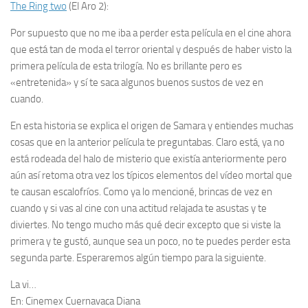
The Ring two
(El Aro 2)
:
Por supuesto que no me iba a perder esta película en el cine ahora
que está tan de moda el terror oriental y después de haber visto la
primera película de esta trilogía. No es brillante pero es
«entretenida» y sí te saca algunos buenos sustos de vez en
cuando.
En esta historia se explica el origen de Samara y entiendes muchas
cosas que en la anterior película te preguntabas. Claro está, ya no
está rodeada del halo de misterio que existía anteriormente pero
aún así retoma otra vez los típicos elementos del
vídeo mortal
que
te causan escalofríos. Como ya lo mencioné, brincas de vez en
cuando y si vas al cine con una actitud relajada te asustas y te
diviertes. No tengo mucho más qué decir excepto que si viste la
primera y te gustó, aunque sea un poco, no te puedes perder esta
segunda parte. Esperaremos algún tiempo para la siguiente.
La vi…
En:
Cinemex Cuernavaca Diana