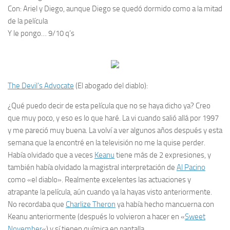
Con:
Ariel y Diego, aunque Diego se quedó dormido como a la mitad
de la película
Y le pongo…
9/10 q’s
The Devil’s Advocate
(El abogado del diablo)
:
¿Qué puedo decir de esta película que no se haya dicho ya? Creo
que muy poco, y eso es lo que haré. La vi cuando salió allá por 1997
y me pareció muy buena. La volví a ver algunos años después y esta
semana que la encontré en la televisión no me la quise perder.
Había olvidado que a veces
Keanu
tiene más de 2 expresiones, y
también había olvidado la magistral interpretación de
Al Pacino
como «el diablo». Realmente excelentes las actuaciones y
atrapante
la película, aún cuando ya la hayas visto anteriormente.
No recordaba que
Charlize Theron
ya había hecho mancuerna con
Keanu anteriormente (después lo volvieron a hacer en «
Sweet
November
«) y sí tienen
química
en pantalla.