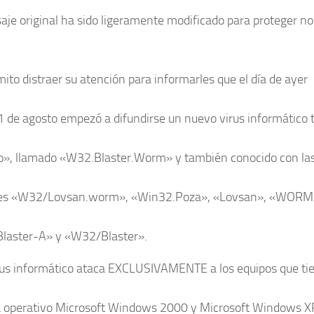
aje original ha sido ligeramente modificado para proteger 
ito distraer su atención para informarles que el día de ayer
1 de agosto empezó a difundirse un nuevo virus informático 
», llamado «W32.Blaster.Worm» y también conocido con la
tes «W32/Lovsan.worm», «Win32.Poza», «Lovsan», «WOR
laster-A» y «W32/Blaster».
rus informático ataca EXCLUSIVAMENTE a los equipos que ti
 operativo Microsoft Windows 2000 y Microsoft Windows XP