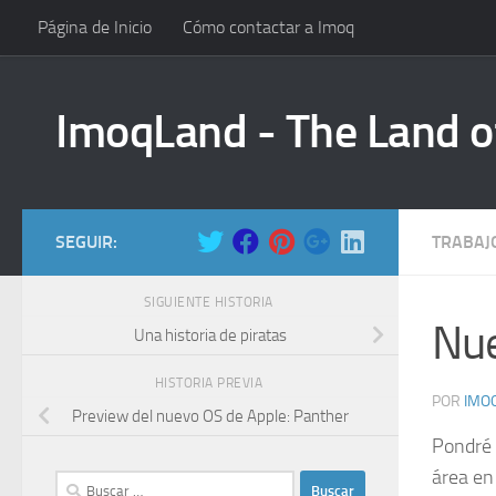
Página de Inicio
Cómo contactar a Imoq
Saltar al contenido
ImoqLand - The Land o
SEGUIR:
TRABAJ
SIGUIENTE HISTORIA
Nue
Una historia de piratas
HISTORIA PREVIA
POR
IMO
Preview del nuevo OS de Apple: Panther
Pondré 
área en
Buscar: