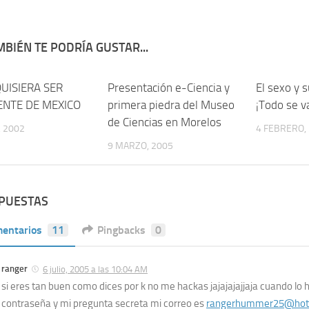
BIÉN TE PODRÍA GUSTAR...
UISIERA SER
2
Presentación e-Ciencia y
0
El sexo y s
ENTE DE MEXICO
primera piedra del Museo
¡Todo se va
de Ciencias en Morelos
 2002
4 FEBRERO,
9 MARZO, 2005
SPUESTAS
entarios
11
Pingbacks
0
ranger
6 julio, 2005 a las 10:04 AM
si eres tan buen como dices por k no me hackas jajajajajjaja cuando lo
contraseña y mi pregunta secreta mi correo es
rangerhummer25@hot