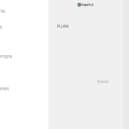
na,
s
PLURK
iempre
Plurk.com
iones