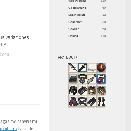
Woodworking
110
Goldsmithing
60
Leathercraft
12
Bonecraft
30
Cooking
60
Fishing
110
us variaciones.
15
le!
 2006
FFXI EQUIP
 hagas me canvias mi
mail.com
haslo de