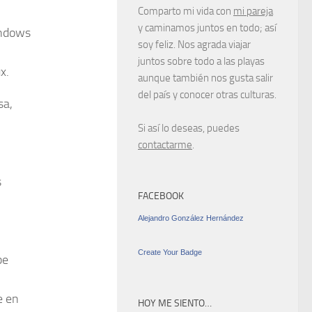
Comparto mi vida con
mi pareja
y caminamos juntos en todo; así
indows
soy feliz. Nos agrada viajar
juntos sobre todo a las playas
x.
aunque también nos gusta salir
del país y conocer otras culturas.
sa,
Si así lo deseas, puedes
contactarme
.
s
FACEBOOK
Alejandro González Hernández
Create Your Badge
be
e en
HOY ME SIENTO…