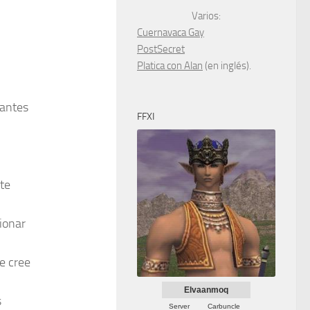
Varios:
Cuernavaca Gay
PostSecret
Platica con Alan
(en inglés).
cantes
FFXI
nte
ionar
e cree
Elvaanmoq
s
Server
Carbuncle