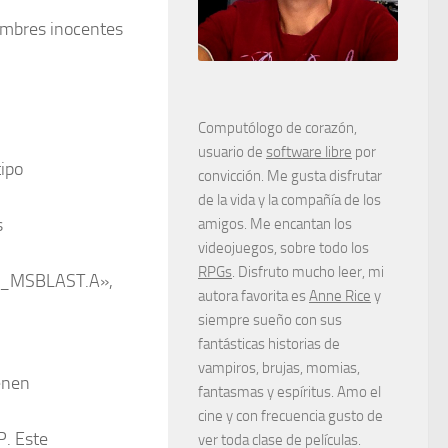
nombres inocentes
Computólogo de corazón,
usuario de
software libre
por
tipo
convicción. Me gusta disfrutar
de la vida y la compañía de los
s
amigos. Me encantan los
videojuegos, sobre todo los
RPGs
. Disfruto mucho leer, mi
M_MSBLAST.A»,
autora favorita es
Anne Rice
y
siempre sueño con sus
fantásticas historias de
vampiros, brujas, momias,
enen
fantasmas y espíritus. Amo el
cine y con frecuencia gusto de
. Este
ver toda clase de películas.