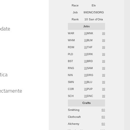
Race
Elv
Job
99DNC/59DRG
Rank
10 San d'Oria
Jobs
pdate
WAR
99
MNK
99
WHM
99
BLM
99
RDM
99
THF
99
PLD
99
DRK
99
BST
99
BRD
99
RNG
99
SAM
99
tica
NIN
99
DRG
99
SMN
99
BLU
99
COR
99
PUP
99
irectamente
SCH
99
DNC
99
Crafts
Smithing
60
Clothcraft
60
Alchemy
60