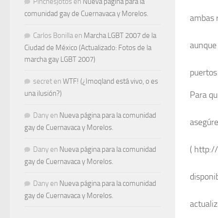
Pinchesjotos
en
Nueva página para la
comunidad gay de Cuernavaca y Morelos.
ambas r
Carlos Bonilla
en
Marcha LGBT 2007 de la
aunque 
Ciudad de México (Actualizado: Fotos de la
marcha gay LGBT 2007)
puertos
secret
en
WTF! (¿Imoqland está vivo, o es
una ilusión?)
Para qu
Dany
en
Nueva página para la comunidad
asegúre
gay de Cuernavaca y Morelos.
( http:
Dany
en
Nueva página para la comunidad
gay de Cuernavaca y Morelos.
disponi
Dany
en
Nueva página para la comunidad
gay de Cuernavaca y Morelos.
actuali