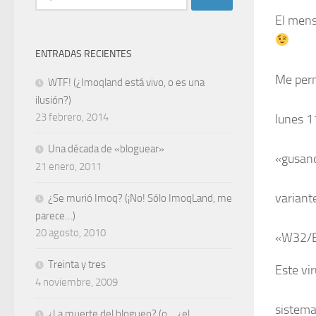
El mens
ENTRADAS RECIENTES
Me perm
WTF! (¿Imoqland está vivo, o es una
ilusión?)
23 febrero, 2014
lunes 1
Una década de «bloguear»
«gusano
21 enero, 2011
varian
¿Se murió Imoq? (¡No! Sólo ImoqLand, me
parece…)
20 agosto, 2010
«W32/B
Treinta y tres
Este vi
4 noviembre, 2009
sistema
¿La muerte del blogueo? (o… ¿el