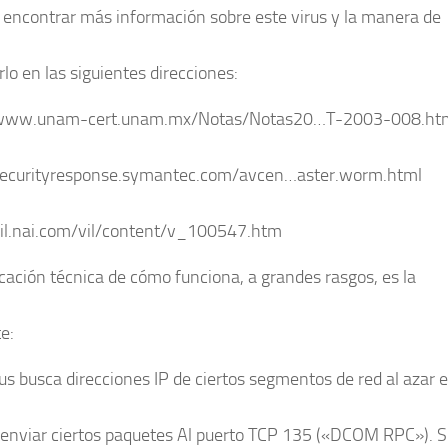
encontrar más información sobre este virus y la manera de
lo en las siguientes direcciones:
/www.unam-cert.unam.mx/Notas/Notas20…T-2003-008.ht
securityresponse.symantec.com/avcen…aster.worm.html
vil.nai.com/vil/content/v_100547.htm
icación técnica de cómo funciona, a grandes rasgos, es la
e:
rus busca direcciones IP de ciertos segmentos de red al azar e
 enviar ciertos paquetes Al puerto TCP 135 («DCOM RPC»). Si