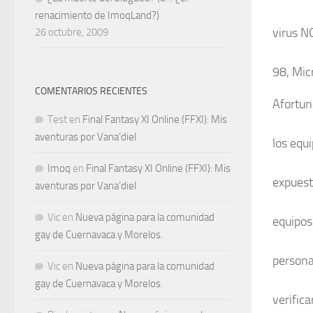
renacimiento de ImoqLand?)
virus N
26 octubre, 2009
98, Mic
COMENTARIOS RECIENTES
Afortun
Test
en
Final Fantasy XI Online (FFXI): Mis
aventuras por Vana’diel
los equ
Imoq
en
Final Fantasy XI Online (FFXI): Mis
expuest
aventuras por Vana’diel
Vic
en
Nueva página para la comunidad
equipos
gay de Cuernavaca y Morelos.
persona
Vic
en
Nueva página para la comunidad
gay de Cuernavaca y Morelos.
verific