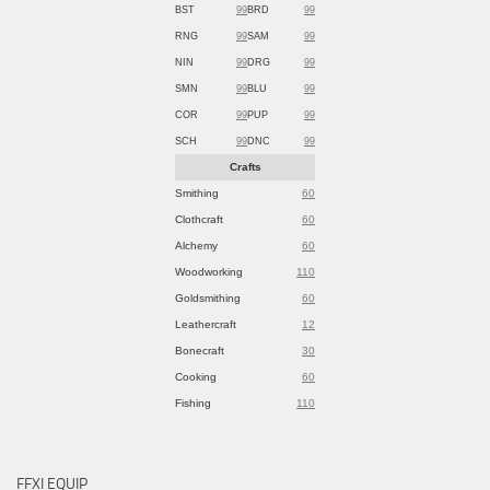
BST
99
BRD
99
RNG
99
SAM
99
NIN
99
DRG
99
SMN
99
BLU
99
COR
99
PUP
99
SCH
99
DNC
99
Crafts
Smithing
60
Clothcraft
60
Alchemy
60
Woodworking
110
Goldsmithing
60
Leathercraft
12
Bonecraft
30
Cooking
60
Fishing
110
FFXI EQUIP