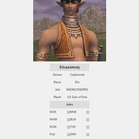
Elvaanmoq
Server
Carbuncle
Race
Elv
Job
99DNC/59DRG
Rank
10 San d'Oria
Jobs
WAR
99
MNK
99
WHM
99
BLM
99
RDM
99
THF
99
PLD
99
DRK
99