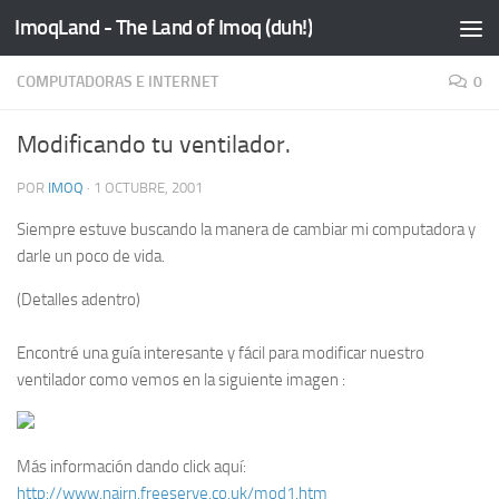
ImoqLand - The Land of Imoq (duh!)
Saltar al contenido
COMPUTADORAS E INTERNET
0
Modificando tu ventilador.
POR
IMOQ
·
1 OCTUBRE, 2001
Siempre estuve buscando la manera de cambiar mi computadora y
darle un poco de vida.
(Detalles adentro)
Encontré una guía interesante y fácil para modificar nuestro
ventilador como vemos en la siguiente imagen :
Más información dando click aquí:
http://www.nairn.freeserve.co.uk/mod1.htm