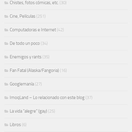
Chistes, fotos cómicas, etc.
(30)
Cine, Películas
(251)
Computadoras e Internet
(42)
De todo un poco
(34)
Enemigos y rants
(35)
Fan Fatal (Alaska/Fangoria)
(16)
Googlemanía
(27)
ImoqLand – Lo relacionado con este blog
(37)
La vida "alegre" (gay)
(25)
Libros
(6)