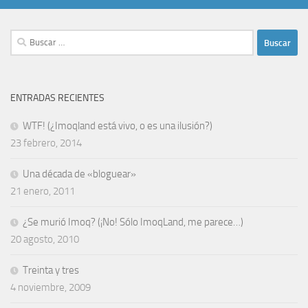
Buscar:
ENTRADAS RECIENTES
WTF! (¿Imoqland está vivo, o es una ilusión?)
23 febrero, 2014
Una década de «bloguear»
21 enero, 2011
¿Se murió Imoq? (¡No! Sólo ImoqLand, me parece…)
20 agosto, 2010
Treinta y tres
4 noviembre, 2009