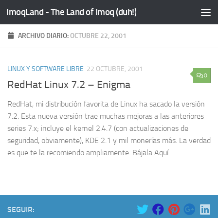
ImoqLand - The Land of Imoq (duh!)
Saltar al contenido
ARCHIVO DIARIO:
OCTUBRE 22, 2001
LINUX Y SOFTWARE LIBRE
22 OCTUBRE, 2001
0
RedHat Linux 7.2 – Enigma
RedHat, mi distribución favorita de Linux ha sacado la versión
7.2. Esta nueva versión trae muchas mejoras a las anteriores
series 7.x; incluye el kernel 2.4.7 (con actualizaciones de
seguridad, obviamente), KDE 2.1 y mil monerías más. La verdad
es que te la recomiendo ampliamente. Bájala Aquí
SEGUIR: