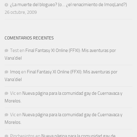
¿La muerte del blogueo? (o… ¿el renacimiento de ImoqLand?)
26 octubre, 2009
COMENTARIOS RECIENTES
Test
en
Final Fantasy XI Online (FFXI): Mis aventuras por
Vana’diel
Imoq
en
Final Fantasy XI Online (FFXI): Mis aventuras por
Vana’diel
Vic
en
Nueva página para la comunidad gay de Cuernavaca y
Morelos.
Vic
en
Nueva página para la comunidad gay de Cuernavaca y
Morelos.
Pinchesjotos
en
Nueva página para la comunidad gay de