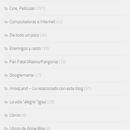
Cine, Películas
(251)
Computadoras e Internet
(42)
De todo un poco
(34)
Enemigos y rants
(35)
Fan Fatal (Alaska/Fangoria)
(16)
Googlemanía
(27)
ImoqLand – Lo relacionado con este blog
(37)
La vida "alegre" (gay)
(25)
Libros
(6)
Libros de Anne Rice
(6)