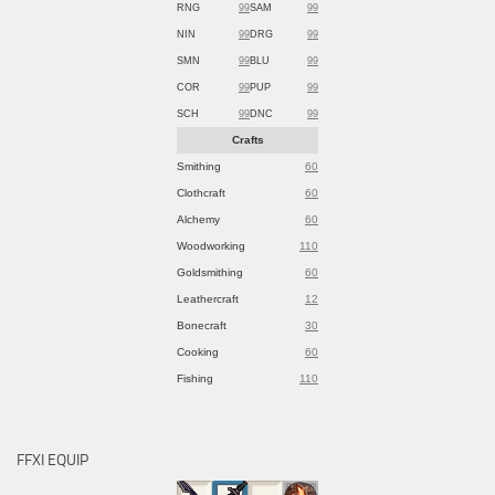
RNG
99
SAM
99
NIN
99
DRG
99
SMN
99
BLU
99
COR
99
PUP
99
SCH
99
DNC
99
Crafts
Smithing
60
Clothcraft
60
Alchemy
60
Woodworking
110
Goldsmithing
60
Leathercraft
12
Bonecraft
30
Cooking
60
Fishing
110
FFXI EQUIP