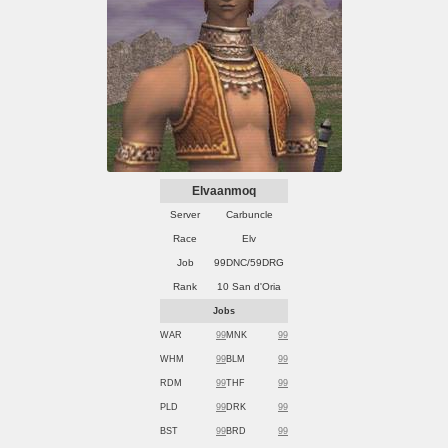
Elvaanmoq
Server
Carbuncle
Race
Elv
Job
99DNC/59DRG
Rank
10 San d'Oria
Jobs
WAR
99
MNK
99
WHM
99
BLM
99
RDM
99
THF
99
PLD
99
DRK
99
BST
99
BRD
99