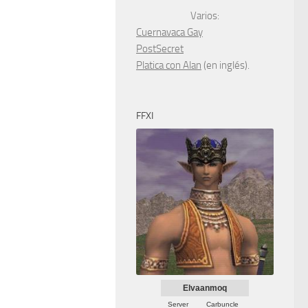
Varios:
Cuernavaca Gay
PostSecret
Platica con Alan
(en inglés).
FFXI
Elvaanmoq
Server
Carbuncle