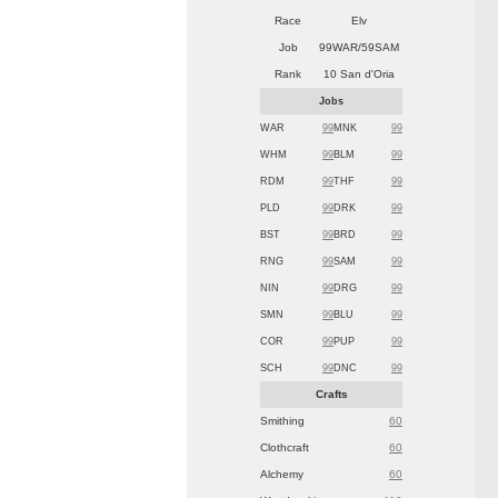
Race
Elv
Job
99WAR/59SAM
Rank
10 San d'Oria
Jobs
WAR
99
MNK
99
WHM
99
BLM
99
RDM
99
THF
99
PLD
99
DRK
99
BST
99
BRD
99
RNG
99
SAM
99
NIN
99
DRG
99
SMN
99
BLU
99
COR
99
PUP
99
SCH
99
DNC
99
Crafts
Smithing
60
Clothcraft
60
Alchemy
60