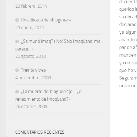
di cuent
23 febrero, 2014
querido 
su décad
Una década de «bloguear»
declarad
21 enero, 2011
ya algun
abandona
¿Se murió Imoq? (¡No! Sólo ImoqLand, me
par de a
parece…)
mantiene
20 agosto, 2010
y con ta
Treinta y tres
que he v
4 noviembre, 2009
Segurame
nota; no
¿La muerte del blogueo? (o… ¿el
renacimiento de ImoqLand?)
26 octubre, 2009
COMENTARIOS RECIENTES