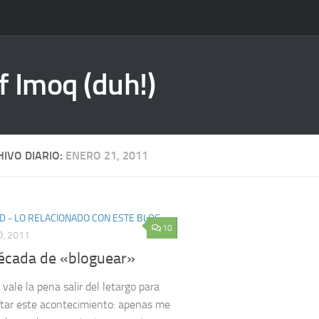
f Imoq (duh!)
IVO DIARIO:
ENERO 21, 2011
D - LO RELACIONADO CON ESTE BLOG
10
, 2011
écada de «bloguear»
vale la pena salir del letargo para
tar este acontecimiento: apenas me