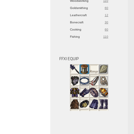
Woodworking
110
Goldsmithing
60
Leathercraft
12
Bonecraft
30
Cooking
60
Fishing
110
FFXI EQUIP