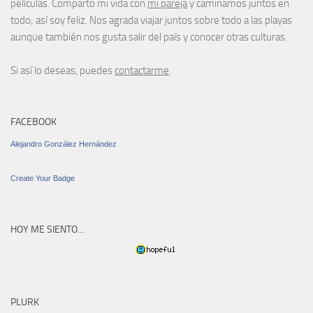
películas. Comparto mi vida con
mi pareja
y caminamos juntos en
todo; así soy feliz. Nos agrada viajar juntos sobre todo a las playas
aunque también nos gusta salir del país y conocer otras culturas.
Si así lo deseas, puedes
contactarme
.
FACEBOOK
Alejandro González Hernández
Create Your Badge
HOY ME SIENTO…
PLURK