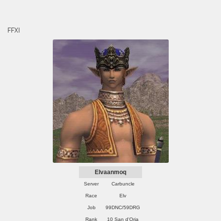
FFXI
Elvaanmoq
Server
Carbuncle
Race
Elv
Job
99DNC/59DRG
Rank
10 San d'Oria