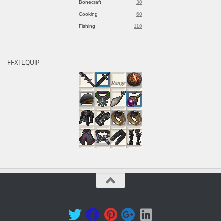
Bonecraft
30
Cooking
60
Fishing
110
FFXI EQUIP