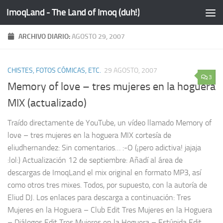
ImoqLand - The Land of Imoq (duh!)
Saltar al contenido
ARCHIVO DIARIO:
AGOSTO 29, 2007
CHISTES, FOTOS CÓMICAS, ETC.
29 AGOSTO, 2007
3
Memory of love – tres mujeres en la hoguera
MIX (actualizado)
Traído directamente de YouTube, un vídeo llamado Memory of
love – tres mujeres en la hoguera MIX cortesía de
eliudhernandez: Sin comentarios… :-O (¡pero adictiva! jajaja
:lol:) Actualización 12 de septiembre: Añadí al área de
descargas de ImoqLand el mix original en formato MP3, así
como otros tres mixes. Todos, por supuesto, con la autoría de
Eliud DJ. Los enlaces para descarga a continuación: Tres
Mujeres en la Hoguera – Club Edit Tres Mujeres en la Hoguera
– Diálogos Edit Tres Mujeres en la Hoguera – Estúpida Edit