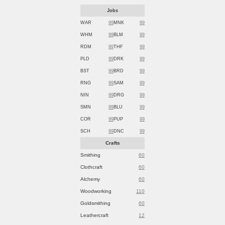
Jobs
WAR
99
MNK
99
WHM
99
BLM
99
RDM
99
THF
99
PLD
99
DRK
99
BST
99
BRD
99
RNG
99
SAM
99
NIN
99
DRG
99
SMN
99
BLU
99
COR
99
PUP
99
SCH
99
DNC
99
Crafts
Smithing
60
Clothcraft
60
Alchemy
60
Woodworking
110
Goldsmithing
60
Leathercraft
12