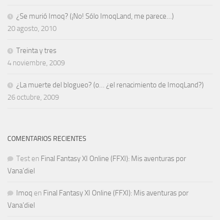
¿Se murió Imoq? (¡No! Sólo ImoqLand, me parece…)
20 agosto, 2010
Treinta y tres
4 noviembre, 2009
¿La muerte del blogueo? (o… ¿el renacimiento de ImoqLand?)
26 octubre, 2009
COMENTARIOS RECIENTES
Test
en
Final Fantasy XI Online (FFXI): Mis aventuras por
Vana’diel
Imoq
en
Final Fantasy XI Online (FFXI): Mis aventuras por
Vana’diel