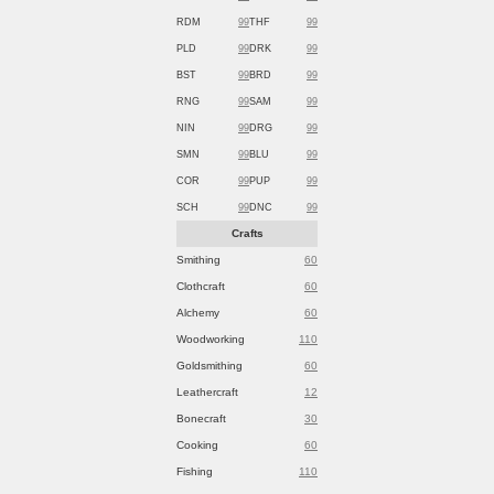
RDM
99
THF
99
PLD
99
DRK
99
BST
99
BRD
99
RNG
99
SAM
99
NIN
99
DRG
99
SMN
99
BLU
99
COR
99
PUP
99
SCH
99
DNC
99
Crafts
Smithing
60
Clothcraft
60
Alchemy
60
Woodworking
110
Goldsmithing
60
Leathercraft
12
Bonecraft
30
Cooking
60
Fishing
110