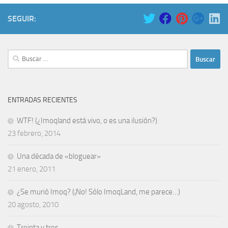
SEGUIR:
Buscar:
ENTRADAS RECIENTES
WTF! (¿Imoqland está vivo, o es una ilusión?)
23 febrero, 2014
Una década de «bloguear»
21 enero, 2011
¿Se murió Imoq? (¡No! Sólo ImoqLand, me parece…)
20 agosto, 2010
Treinta y tres