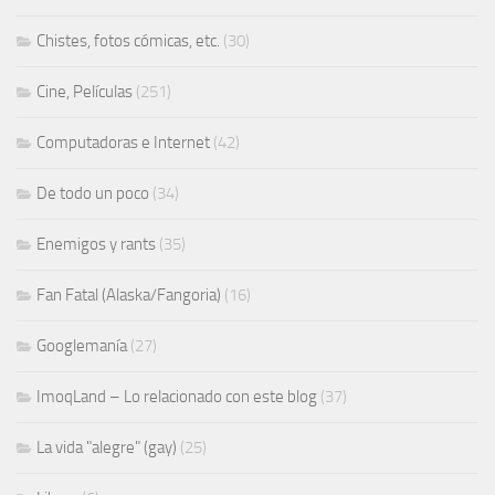
Chistes, fotos cómicas, etc.
(30)
Cine, Películas
(251)
Computadoras e Internet
(42)
De todo un poco
(34)
Enemigos y rants
(35)
Fan Fatal (Alaska/Fangoria)
(16)
Googlemanía
(27)
ImoqLand – Lo relacionado con este blog
(37)
La vida "alegre" (gay)
(25)