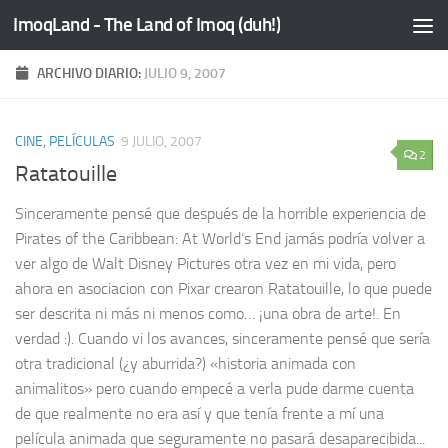
ImoqLand - The Land of Imoq (duh!)
Saltar al contenido
ARCHIVO DIARIO:
JULIO 9, 2007
CINE, PELÍCULAS
9 JULIO, 2007
2
Ratatouille
Sinceramente pensé que después de la horrible experiencia de
Pirates of the Caribbean: At World’s End jamás podría volver a
ver algo de Walt Disney Pictures otra vez en mi vida, pero
ahora en asociacion con Pixar crearon Ratatouille, lo que puede
ser descrita ni más ni menos como… ¡una obra de arte!. En
verdad :). Cuando vi los avances, sinceramente pensé que sería
otra tradicional (¿y aburrida?) «historia animada con
animalitos» pero cuando empecé a verla pude darme cuenta
de que realmente no era así y que tenía frente a mí una
película animada que seguramente no pasará desaparecibida...