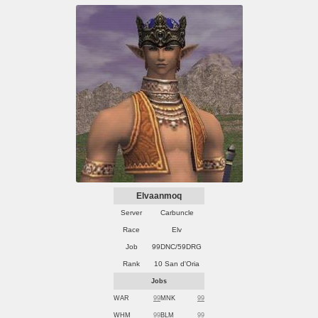
Elvaanmoq
Server
Carbuncle
Race
Elv
Job
99DNC/59DRG
Rank
10 San d'Oria
Jobs
WAR
99
MNK
99
WHM
99
BLM
99