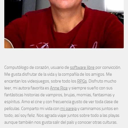
Computólogo de corazón, usuario de
software libre
por convicción.
Me gusta disfrutar de la vida y la compañía de los amigos. Me
encantan los videojuegos, sobre todo los
RPGs
. Disfruto mucho
leer, mi autora favorita es
Anne Rice
y siempre sueño con sus
fantásticas historias de vampiros, brujas, momias, fantasmas y
espíritus. Amo el cine y con frecuencia gusto de ver toda clase de
películas. Comparto mi vida con
mi pareja
y caminamos juntos en
todo; así soy feliz. Nos agrada viajar juntos sobre todo a las playas
aunque también nos gusta salir del país y conocer otras culturas.