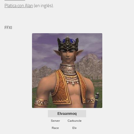
Platica con Alan
(en inglés).
FFXI
Elvaanmoq
Server
Carbuncle
Race
Elv