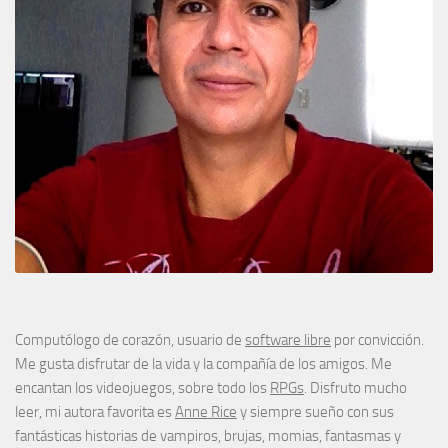
Computólogo de corazón, usuario de
software libre
por convicción.
Me gusta disfrutar de la vida y la compañía de los amigos. Me
encantan los videojuegos, sobre todo los
RPGs
. Disfruto mucho
leer, mi autora favorita es
Anne Rice
y siempre sueño con sus
fantásticas historias de vampiros, brujas, momias, fantasmas y