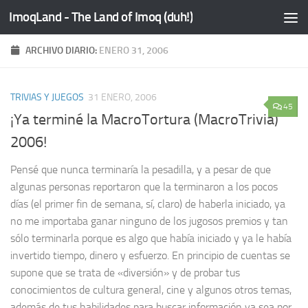
ImoqLand - The Land of Imoq (duh!)
Saltar al contenido
ARCHIVO DIARIO:
ENERO 31, 2006
TRIVIAS Y JUEGOS
31 ENERO, 2006
45
¡Ya terminé la MacroTortura (MacroTrivia)
2006!
Pensé que nunca terminaría la pesadilla, y a pesar de que
algunas personas reportaron que la terminaron a los pocos
días (el primer fin de semana, sí, claro) de haberla iniciado, ya
no me importaba ganar ninguno de los jugosos premios y tan
sólo terminarla porque es algo que había iniciado y ya le había
invertido tiempo, dinero y esfuerzo. En principio de cuentas se
supone que se trata de «diversión» y de probar tus
conocimientos de cultura general, cine y algunos otros temas,
además de tus habilidades para buscar información ya sea por