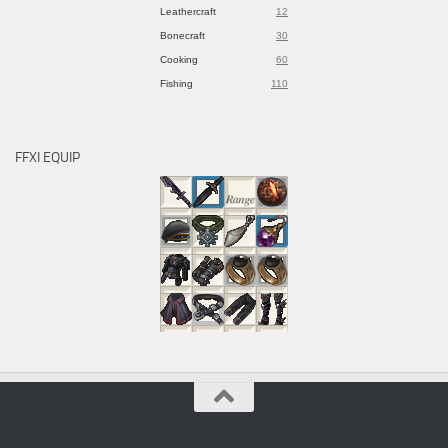
Leathercraft
12
Bonecraft
30
Cooking
60
Fishing
110
FFXI EQUIP