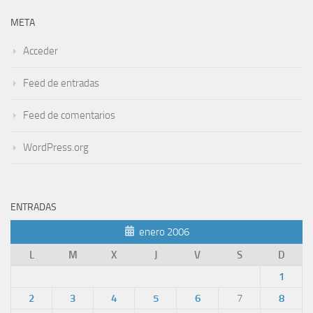
META
Acceder
Feed de entradas
Feed de comentarios
WordPress.org
ENTRADAS
enero 2006
L
M
X
J
V
S
D
1
2
3
4
5
6
7
8