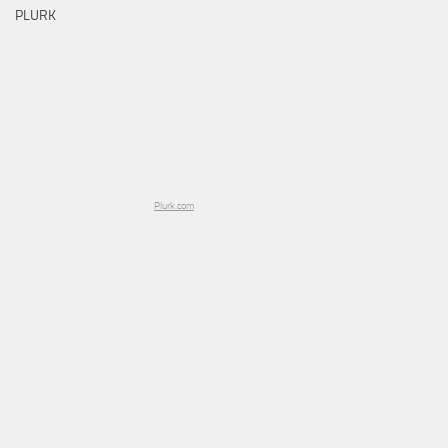
PLURK
Plurk.com