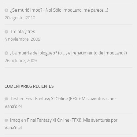
¿Se murió Imoq? (¡No! Sólo ImoqLand, me parece…)
20 agosto, 2010
Treinta y tres
4 noviembre, 2009
¿La muerte del blogueo? (o… ¿el renacimiento de ImoqLand?)
26 octubre, 2009
COMENTARIOS RECIENTES
Test
en
Final Fantasy XI Online (FFXI): Mis aventuras por
Vana’diel
Imoq
en
Final Fantasy XI Online (FFXI): Mis aventuras por
Vana’diel