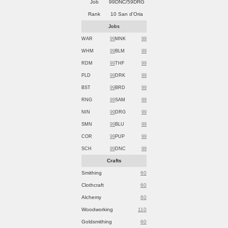
Job
99DNC/59DRG
Rank
10 San d'Oria
Jobs
WAR
99
MNK
99
WHM
99
BLM
99
RDM
99
THF
99
PLD
99
DRK
99
BST
99
BRD
99
RNG
99
SAM
99
NIN
99
DRG
99
SMN
99
BLU
99
COR
99
PUP
99
SCH
99
DNC
99
Crafts
Smithing
60
Clothcraft
60
Alchemy
60
Woodworking
110
Goldsmithing
60