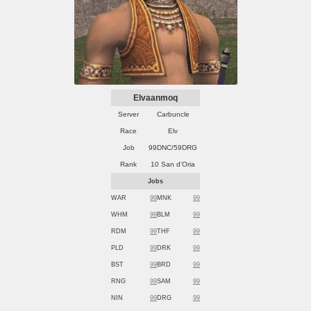
Elvaanmoq
Server
Carbuncle
Race
Elv
Job
99DNC/59DRG
Rank
10 San d'Oria
Jobs
WAR
99
MNK
99
WHM
99
BLM
99
RDM
99
THF
99
PLD
99
DRK
99
BST
99
BRD
99
RNG
99
SAM
99
NIN
99
DRG
99