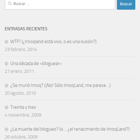
Buscar:
ENTRADAS RECIENTES
WTF! (¿Imoqland está vivo, o es una ilusión?)
23 febrero, 2014
Una década de «bloguear»
21 enero, 2011
¿Se murió Imoq? (¡No! Sólo ImoqLand, me parece…)
20 agosto, 2010
Treinta y tres
4 noviembre, 2009
¿La muerte del blogueo? (o… ¿el renacimiento de ImoqLand?)
26 octubre, 2009