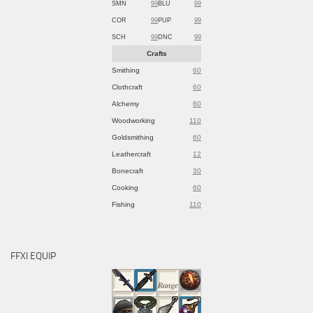
SMN
99
BLU
99
COR
99
PUP
99
SCH
99
DNC
99
Crafts
Smithing
60
Clothcraft
60
Alchemy
60
Woodworking
110
Goldsmithing
60
Leathercraft
12
Bonecraft
30
Cooking
60
Fishing
110
FFXI EQUIP