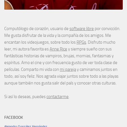
Computólogo de corazón, usuario de
software libre
por convicción.
Me gusta disfrutar de la vida y la compañía de los amigos. Me
encantan los videojuegos, sobre todo los
RPGs
. Disfruto mucho
leer, mi autora favorita es
Anne Rice
y siempre sueño con sus
fantásticas historias de vampiros, brujas, momias, fantasmas y
espíritus. Amo el cine y con frecuencia gusto de ver toda clase de
películas. Comparto mi vida con
mi pareja
y caminamos juntos en
todo; así soy feliz. Nos agrada viajar juntos sobre todo a las playas
aunque también nos gusta salir del país y conocer otras culturas.
Si así lo deseas, puedes
contactarme
.
FACEBOOK
Alejandro González Hernández