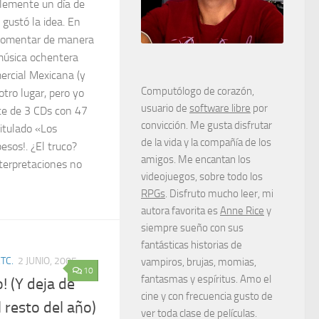
lemente un día de
gustó la idea. En
 comentar de manera
 música ochentera
ercial Mexicana (y
Computólogo de corazón,
tro lugar, pero yo
usuario de
software libre
por
te de 3 CDs con 47
convicción. Me gusta disfrutar
itulado «Los
de la vida y la compañía de los
esos!. ¿El truco?
amigos. Me encantan los
nterpretaciones no
videojuegos, sobre todo los
RPGs
. Disfruto mucho leer, mi
autora favorita es
Anne Rice
y
siempre sueño con sus
fantásticas historias de
TC.
2 JUNIO, 2005
vampiros, brujas, momias,
10
fantasmas y espíritus. Amo el
! (Y deja de
cine y con frecuencia gusto de
 resto del año)
ver toda clase de películas.