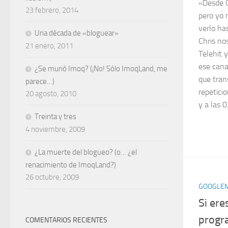
«Desde G
23 febrero, 2014
pero yo 
verlo ha
Una década de «bloguear»
Chris no
21 enero, 2011
Telehit 
ese canal
¿Se murió Imoq? (¡No! Sólo ImoqLand, me
que tran
parece…)
repetici
20 agosto, 2010
y a las 0
Treinta y tres
4 noviembre, 2009
¿La muerte del blogueo? (o… ¿el
renacimiento de ImoqLand?)
26 octubre, 2009
GOOGLEM
Si ere
progr
COMENTARIOS RECIENTES