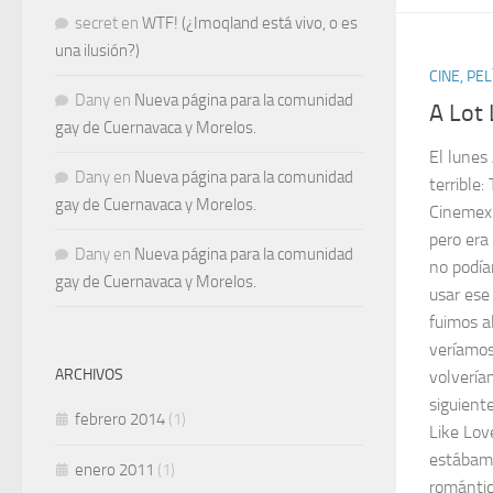
secret
en
WTF! (¿Imoqland está vivo, o es
una ilusión?)
CINE, PE
Dany
en
Nueva página para la comunidad
A Lot 
gay de Cuernavaca y Morelos.
El lunes
Dany
en
Nueva página para la comunidad
terrible
gay de Cuernavaca y Morelos.
Cinemex 
pero era
Dany
en
Nueva página para la comunidad
no podía
gay de Cuernavaca y Morelos.
usar ese
fuimos a
veríamos
ARCHIVOS
volveríam
siguient
febrero 2014
(1)
Like Lov
estábam
enero 2011
(1)
romántica