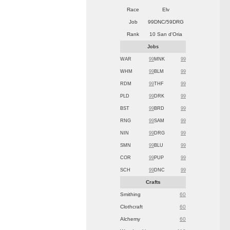
Race
Elv
Job
99DNC/59DRG
Rank
10 San d'Oria
Jobs
WAR
99
MNK
99
WHM
99
BLM
99
RDM
99
THF
99
PLD
99
DRK
99
BST
99
BRD
99
RNG
99
SAM
99
NIN
99
DRG
99
SMN
99
BLU
99
COR
99
PUP
99
SCH
99
DNC
99
Crafts
Smithing
60
Clothcraft
60
Alchemy
60