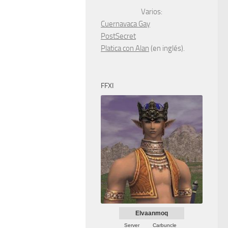
Varios:
Cuernavaca Gay
PostSecret
Platica con Alan
(en inglés).
FFXI
Elvaanmoq
Server
Carbuncle