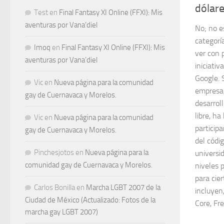
dólare
Test
en
Final Fantasy XI Online (FFXI): Mis
aventuras por Vana’diel
No; no e
categorí
Imoq
en
Final Fantasy XI Online (FFXI): Mis
ver con 
aventuras por Vana’diel
iniciati
Google. 
Vic
en
Nueva página para la comunidad
empresa,
gay de Cuernavaca y Morelos.
desarrol
libre, h
Vic
en
Nueva página para la comunidad
particip
gay de Cuernavaca y Morelos.
del códi
Pinchesjotos
en
Nueva página para la
universi
comunidad gay de Cuernavaca y Morelos.
niveles 
para cie
Carlos Bonilla
en
Marcha LGBT 2007 de la
incluyen
Ciudad de México (Actualizado: Fotos de la
Core, Fr
marcha gay LGBT 2007)