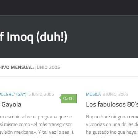
f Imoq (duh!)
HIVO MENSUAL:
JUNIO 2005
"ALEGRE" (GAY)
5 JUNIO, 2005
MÚSICA
3 JUNIO, 2005
134
 Gayola
Los fabulosos 80’
ro escribir sobre el programa que se
No; no haré ninguna rem
 sí mismo como «el más transgresor
vivencias en una de las
evisión mexicana». Y tal vez lo sea ;).
ha gustado (no que haya 