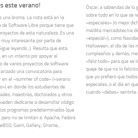
s este verano!
Óscar, a sabiendas de lo 
sobre todo en lo que se re
s una broma. La nota está en la
«especiales» (o mejor dich
a de Software Libre porque tiene que
maldita mercadotecnia di
proyectos de esta naturaleza. Es una
«especial»), como Navidad
va muy interesante por parte de
Halloween, el día de las 
Sigue leyendo ;). Resulta que esta
cumpleaños y demás, me 
 en un intento por apoyar al
«feliz todo» para que se l
lo de varios proyectos de software
queje de que no lo felici
a lanzado una convocatoria para
que yo prefiero que todos
ar en el «summer of code» («verano
especiales, o el día en qu
go») en donde los estudiantes de
cuando «debas» sentirte así
dades, maestrías, doctorados y otros
pueden dedicarse a desarrollar código
rtos programas predeterminados (que
, pero no se limitan a: Apache, Fedora
eeBSD, Gaim, Gallery, Gnome,...