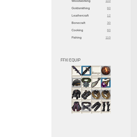
Woodworking
110
Goldsmithing
60
Leathercraft
12
Bonecraft
30
Cooking
60
Fishing
110
FFXI EQUIP