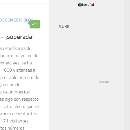
DO CON ESTE BLOG
1
PLURK
 – ¡superada!
s estadísticas de
durante mayo me di
rimera vez, se ha
s 1000 visitantes al
spreciable número de
Plurk.com
ya ocurrido
a de un mes (¡el
es digo con respecto
e. Otro récord que se
úmero de visitantes
,171 visitantes
estos números