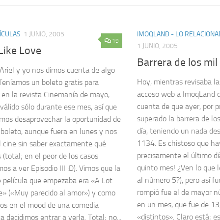
LÍCULAS
1 JUNIO, 2005
IMOQLAND - LO RELACIONA
19
1 JUNIO, 2005
Like Love
Barrera de los mil
 Ariel y yo nos dimos cuenta de algo
Hoy, mientras revisaba la
: Teníamos un boleto gratis para
acceso web a ImoqLand 
en la revista Cinemanía de mayo,
cuenta de que ayer, por p
 válido sólo durante ese mes, así que
superado la barrera de lo
mos desaprovechar la oportunidad de
día, teniendo un nada de
 boleto, aunque fuera en lunes y nos
1134. Es chistoso que ha
l cine sin saber exactamente qué
precisamente el último dí
 (total; en el peor de los casos
quinto mes! ¿Ven lo que l
os a ver Episodio III :D). Vimos que la
al número 5?), pero así fu
e película que empezaba era «A Lot
rompió fue el de mayor n
e» («Muy parecido al amor») y como
en un mes, que fue de 13
os en el mood de una comedia
«distintos». Claro está; 
 decidimos entrar a verla. Total; no...