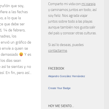
Comparto mi vida con
mi pareja
gruñón que soy,
y caminamos juntos en todo; así
fiere a las fechas
soy feliz. Nos agrada viajar
o, a lo que la
juntos sobre todo a las playas
ce que debe ser
aunque también nos gusta salir
, 14 de febrero,
del país y conocer otras culturas.
madres, los
envió un gráfico de
Si así lo deseas, puedes
o envíe a quien se
contactarme
.
to demasiado
Y es
 los días sean
e así te sientas y no
FACEBOOK
. En fin, pero así...
Alejandro González Hernández
Create Your Badge
HOY ME SIENTO…