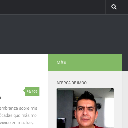
MÁS
ACERCA DE IMOQ
108
s
embranza sobre mis
 décadas que más me
vivido en muchas,