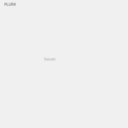
PLURK
Plurk.com