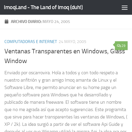
ImoqLand - The Land of Imoq (duh!)
Saltar al contenido
ARCHIVO DIARIO:
MAYO 24, 2005
COMPUTADORAS E INTERNET
24 MAYO, 2005
29
Ventanas Transparentes en Windows, Glass
Window
Enviado por oscarrovira. Hola a todos y con todo respeto a
nuestro anfitrión y gran amigo Imoq amante de Linux y el
Software Libre, me permito anunciar en su home page un
pequeño software para Windows que he desarrollado y
publicado de manera freeware. El software tiene un nombre
que no me agrada así que acepto sugerencias. Este programita
que sirve para hacer transparentes las ventanas de Windows, (
XP / 2k). La idea surgió a partir de ver el software Api Guide y
después al ver que Winamp utilizó la misma Api, la idea era por