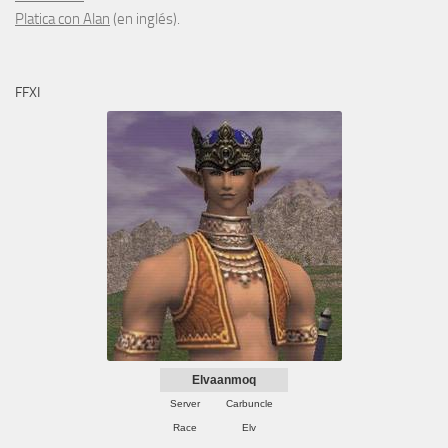
Platica con Alan
(en inglés).
FFXI
Elvaanmoq
Server
Carbuncle
Race
Elv