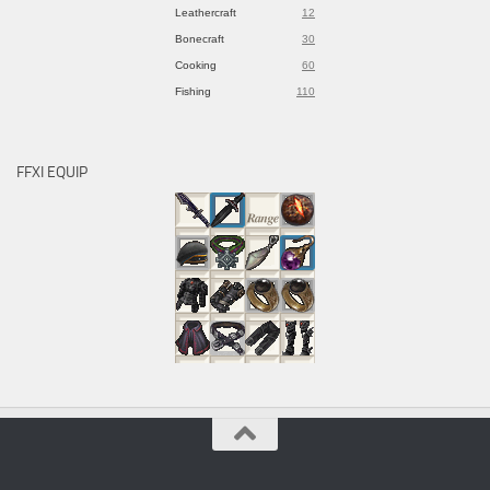
Leathercraft
12
Bonecraft
30
Cooking
60
Fishing
110
FFXI EQUIP