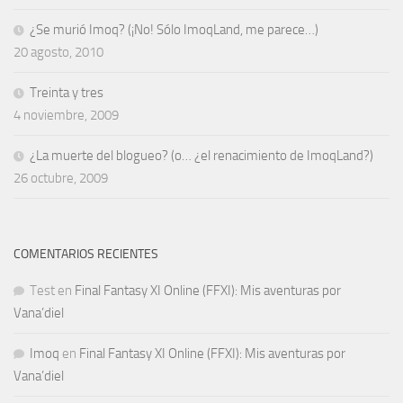
¿Se murió Imoq? (¡No! Sólo ImoqLand, me parece…)
20 agosto, 2010
Treinta y tres
4 noviembre, 2009
¿La muerte del blogueo? (o… ¿el renacimiento de ImoqLand?)
26 octubre, 2009
COMENTARIOS RECIENTES
Test
en
Final Fantasy XI Online (FFXI): Mis aventuras por
Vana’diel
Imoq
en
Final Fantasy XI Online (FFXI): Mis aventuras por
Vana’diel