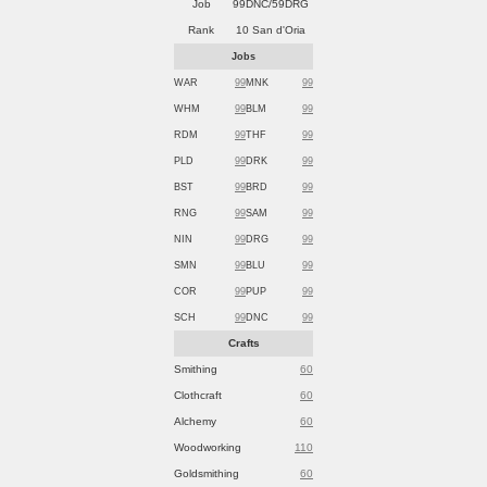
Job
99DNC/59DRG
Rank
10 San d'Oria
Jobs
WAR
99
MNK
99
WHM
99
BLM
99
RDM
99
THF
99
PLD
99
DRK
99
BST
99
BRD
99
RNG
99
SAM
99
NIN
99
DRG
99
SMN
99
BLU
99
COR
99
PUP
99
SCH
99
DNC
99
Crafts
Smithing
60
Clothcraft
60
Alchemy
60
Woodworking
110
Goldsmithing
60