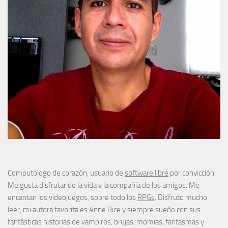
Computólogo de corazón, usuario de
software libre
por convicción.
Me gusta disfrutar de la vida y la compañía de los amigos. Me
encantan los videojuegos, sobre todo los
RPGs
. Disfruto mucho
leer, mi autora favorita es
Anne Rice
y siempre sueño con sus
fantásticas historias de vampiros, brujas, momias, fantasmas y