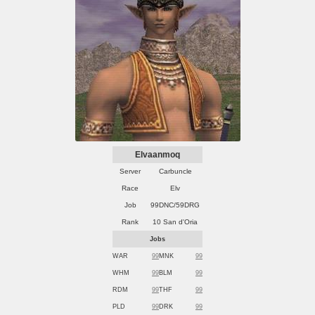
Elvaanmoq
Server
Carbuncle
Race
Elv
Job
99DNC/59DRG
Rank
10 San d'Oria
Jobs
WAR
99
MNK
99
WHM
99
BLM
99
RDM
99
THF
99
PLD
99
DRK
99