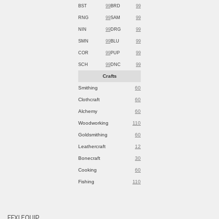
BST
99
BRD
99
RNG
99
SAM
99
NIN
99
DRG
99
SMN
99
BLU
99
COR
99
PUP
99
SCH
99
DNC
99
Crafts
Smithing
60
Clothcraft
60
Alchemy
60
Woodworking
110
Goldsmithing
60
Leathercraft
12
Bonecraft
30
Cooking
60
Fishing
110
FFXI EQUIP