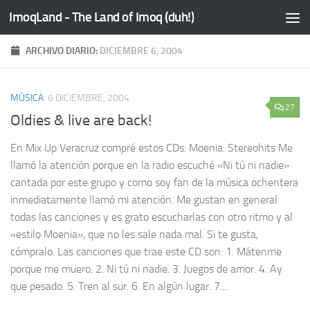
ImoqLand - The Land of Imoq (duh!)
Saltar al contenido
ARCHIVO DIARIO:
DICIEMBRE 6, 2004
MÚSICA
6 DICIEMBRE, 2004
27
Oldies & live are back!
En Mix Up Veracruz compré estos CDs: Moenia: Stereohits Me
llamó la atención porque en la radio escuché «Ni tú ni nadie»
cantada por este grupo y como soy fan de la música ochentera
inmediatamente llamó mi atención. Me gustan en general
todas las canciones y es grato escucharlas con otro ritmo y al
«estilo Moenia», que no les sale nada mal. Si te gusta,
cómpralo. Las canciones que trae este CD son: 1. Mátenme
porque me muero. 2. Ni tú ni nadie. 3. Juegos de amor. 4. Ay
que pesado. 5. Tren al sur. 6. En algún lugar. 7....