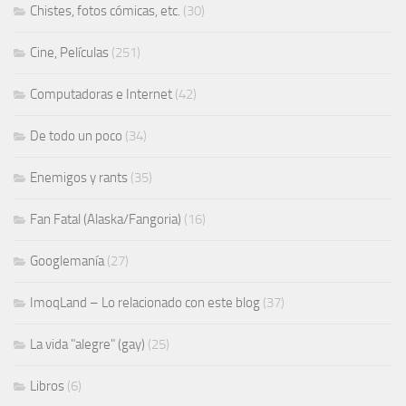
Chistes, fotos cómicas, etc.
(30)
Cine, Películas
(251)
Computadoras e Internet
(42)
De todo un poco
(34)
Enemigos y rants
(35)
Fan Fatal (Alaska/Fangoria)
(16)
Googlemanía
(27)
ImoqLand – Lo relacionado con este blog
(37)
La vida "alegre" (gay)
(25)
Libros
(6)