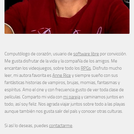
Computólogo de corazón, usuario de
software libre
por convicción.
Me gusta disfrutar de la vida y la compañía de los amigos. Me
encantan los videojuegos, sobre todo los
RPGs
. Disfruto mucho
leer, mi autora favorita es
Anne Rice
y siempre sueño con sus
fantásticas historias de vampiros, brujas, momias, fantasmas y
espíritus. Amo el cine y con frecuencia gusto de ver toda clase de
películas. Comparto mi vida con
mi pareja
y caminamos juntos en
todo; así soy feliz. Nos agrada viajar juntos sobre todo a las playas
aunque también nos gusta salir del país y conocer otras culturas.
Si así lo deseas, puedes
contactarme
.