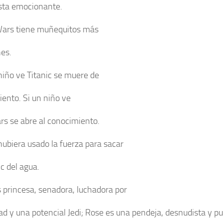
sta emocionante.
Wars tiene muñequitos más
es.
 niño ve Titanic se muere de
iento. Si un niño ve
rs se abre al conocimiento.
hubiera usado la fuerza para sacar
ic del agua.
s princesa, senadora, luchadora por
tad y una potencial Jedi; Rose es una pendeja, desnudista y pu