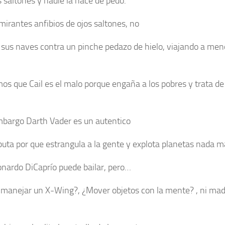
s saltones y nadie la hace de pedo.
lmirantes anfibios de ojos saltones, no
 sus naves contra un pinche pedazo de hielo, viajando a me
os que Cail es el malo porque engaña a los pobres y trata de
mbargo Darth Vader es un autentico
 puta por que estrangula a la gente y explota planetas nada 
eonardo DiCaprío puede bailar, pero…
manejar un X-Wing?, ¿Mover objetos con la mente? , ni mad