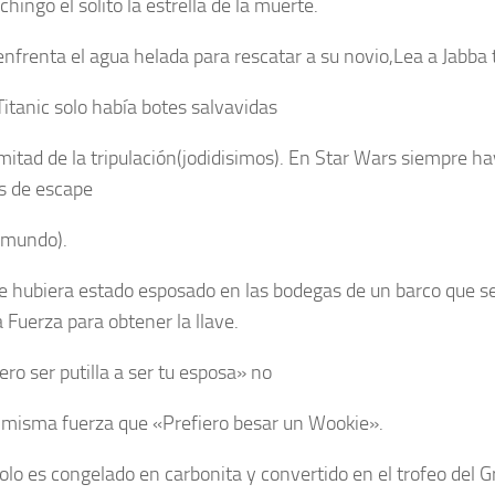
chingo el solito la estrella de la muerte.
enfrenta el agua helada para rescatar a su novio,Lea a Jabba 
Titanic solo había botes salvavidas
 mitad de la tripulación(jodidisimos). En Star Wars siempre ha
s de escape
 mundo).
ke hubiera estado esposado en las bodegas de un barco que s
 Fuerza para obtener la llave.
ero ser putilla a ser tu esposa» no
a misma fuerza que «Prefiero besar un Wookie».
olo es congelado en carbonita y convertido en el trofeo del G