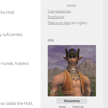
Varios:
Cuernavaca Gay
the Hutt.
PostSecret
Platica con Alan
(en inglés).
y suficientes
FFXI
e hunde, hubiera
Elvaanmoq
ran Jabba the Hutt,
Server
Carbuncle