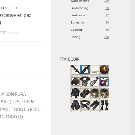
Woodworking
110
aron como
6
Goldsmithing
60
escanse en paz
Leathercraft
12
)
Bonecraft
30
Cooking
60
BRE, 2008
Fishing
110
FFXI EQUIP
GIA SON PURA
 POR QUESI FUERA
TANIC TODO ES REAL,
AN TODO LO