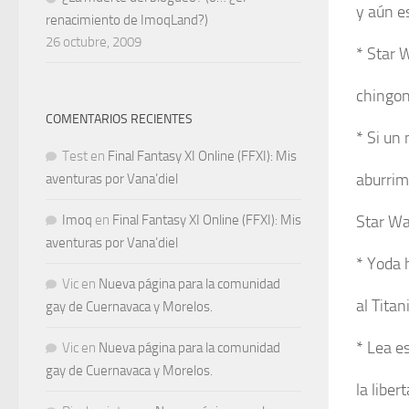
y aún e
renacimiento de ImoqLand?)
26 octubre, 2009
* Star 
chingon
COMENTARIOS RECIENTES
* Si un
Test
en
Final Fantasy XI Online (FFXI): Mis
aburrim
aventuras por Vana’diel
Imoq
en
Final Fantasy XI Online (FFXI): Mis
Star Wa
aventuras por Vana’diel
* Yoda 
Vic
en
Nueva página para la comunidad
al Titan
gay de Cuernavaca y Morelos.
* Lea e
Vic
en
Nueva página para la comunidad
gay de Cuernavaca y Morelos.
la liber