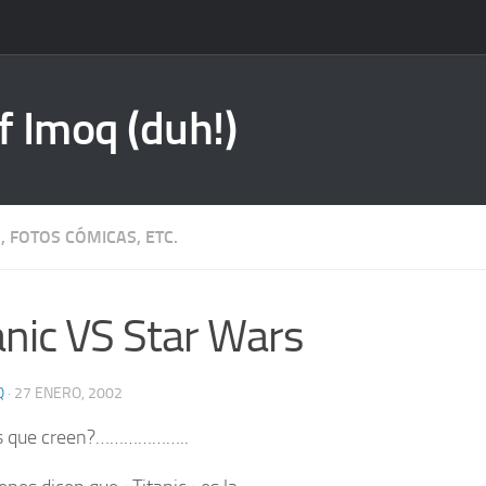
f Imoq (duh!)
, FOTOS CÓMICAS, ETC.
anic VS Star Wars
Q
·
27 ENERO, 2002
s que creen?………………..