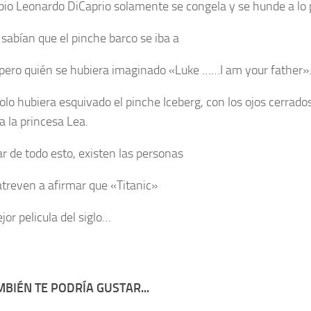
io Leonardo DiCaprio solamente se congela y se hunde a lo 
 sabían que el pinche barco se iba a
 pero quién se hubiera imaginado «Luke ……I am your father»
olo hubiera esquivado el pinche Iceberg, con los ojos cerrado
a la princesa Lea.
ar de todo esto, existen las personas
atreven a afirmar que «Titanic»
jor pelicula del siglo…
BIÉN TE PODRÍA GUSTAR...