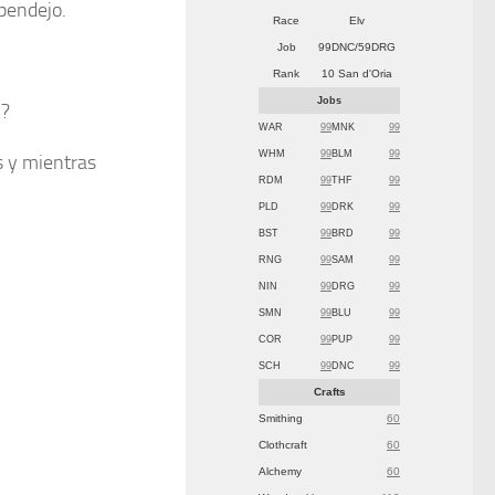
pendejo.
Race
Elv
Job
99DNC/59DRG
Rank
10 San d'Oria
Jobs
.?
WAR
99
MNK
99
WHM
99
BLM
99
s y mientras
RDM
99
THF
99
PLD
99
DRK
99
BST
99
BRD
99
RNG
99
SAM
99
NIN
99
DRG
99
SMN
99
BLU
99
COR
99
PUP
99
SCH
99
DNC
99
Crafts
Smithing
60
Clothcraft
60
Alchemy
60