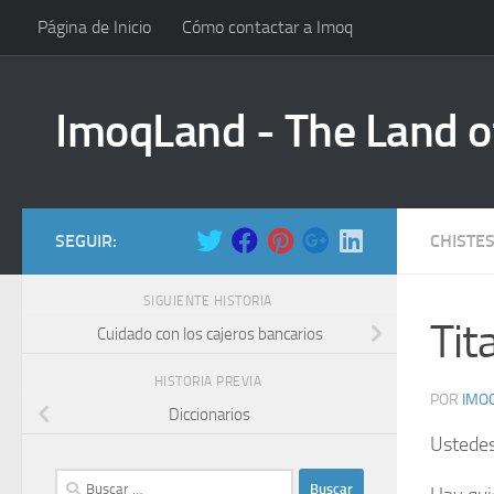
Página de Inicio
Cómo contactar a Imoq
Saltar al contenido
ImoqLand - The Land o
SEGUIR:
CHISTES
SIGUIENTE HISTORIA
Tit
Cuidado con los cajeros bancarios
HISTORIA PREVIA
POR
IMO
Diccionarios
Ustede
Buscar: