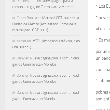
Pinchesjotos
en
Nueva página para la
* Los E
comunidad gay de Cuernavaca y Morelos.
* Si vol
Carlos Bonilla
en
Marcha LGBT 2007 de la
Ciudad de México (Actualizado: Fotos de la
«Look at
marcha gay LGBT 2007)
* Es mu
secret
en
WTF! (¿Imoqland está vivo, o es
una ilusión?)
por un 
un pend
Dany
en
Nueva página para la comunidad
gay de Cuernavaca y Morelos.
con una 
Dany
en
Nueva página para la comunidad
* Titani
gay de Cuernavaca y Morelos.
pobres 
Dany
en
Nueva página para la comunidad
son anf
gay de Cuernavaca y Morelos.