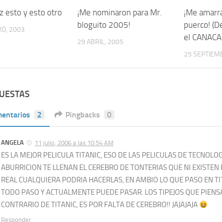
z esto y esto otro
0
¡Me nominaron para Mr.
2
¡Me amarr
bloguito 2005!
puerco! (D
O, 2003
el CANACA
29 ABRIL, 2005
25 SEPTIEM
PUESTAS
entarios
2
Pingbacks
0
ANGELA
11 julio, 2006 a las 10:54 AM
ES LA MEJOR PELICULA TITANIC, ESO DE LAS PELICULAS DE TECNOLO
ABURRICION TE LLENAN EL CEREBRO DE TONTERIAS QUE NI EXISTEN
REAL CUALQUIERA PODRIA HACERLAS, EN AMBIO LO QUE PASO EN TI
TODO PASO Y ACTUALMENTE PUEDE PASAR. LOS TIPEJOS QUE PIENS
CONTRARIO DE TITANIC, ES POR FALTA DE CEREBRO!! JAJAJAJA
Responder