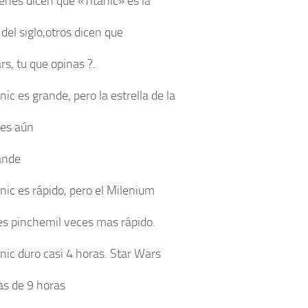
enes dicen que «Titanic» es la
 del siglo,otros dicen que
rs, tu que opinas ?.
anic es grande, pero la estrella de la
es aún
ande
anic es rápido, pero el Milenium
es pinchemil veces mas rápido.
anic duro casi 4 horas. Star Wars
as de 9 horas