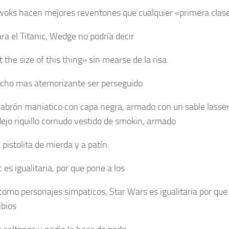
woks hacen mejores reventones que cualquier «primera clase
ara el Titanic, Wedge no podría decir
 the size of this thing» sin mearse de la risa.
cho mas atemorizante ser perseguido
cabrón maniatico con capa negra, armado con un sable lasser
ejo riquillo cornudo vestido de smokin, armado
pistolita de mierda y a patín.
c es igualitaria, por que pone a los
como personajes simpaticos, Star Wars es igualitaria por que
ibios