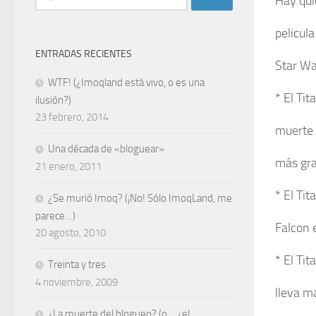
Hay qui
pelicula
ENTRADAS RECIENTES
Star Wa
WTF! (¿Imoqland está vivo, o es una
* El Tit
ilusión?)
23 febrero, 2014
muerte 
Una década de «bloguear»
más gr
21 enero, 2011
* El Tit
¿Se murió Imoq? (¡No! Sólo ImoqLand, me
parece…)
Falcon 
20 agosto, 2010
* El Tit
Treinta y tres
4 noviembre, 2009
lleva m
¿La muerte del blogueo? (o… ¿el