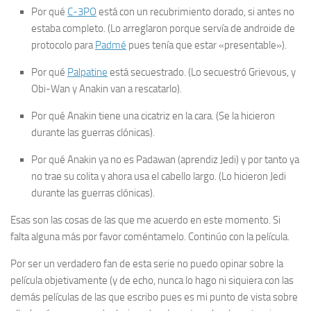
Por qué
C-3PO
está con un recubrimiento dorado, si antes no
estaba completo. (Lo arreglaron porque servía de androide de
protocolo para
Padmé
pues tenía que estar «presentable»).
Por qué
Palpatine
está secuestrado. (Lo secuestró Grievous, y
Obi-Wan y Anakin van a rescatarlo).
Por qué Anakin tiene una cicatriz en la cara. (Se la hicieron
durante las guerras clónicas).
Por qué Anakin ya no es Padawan (aprendiz Jedi) y por tanto ya
no trae su
colita
y ahora usa el cabello largo. (Lo hicieron Jedi
durante las guerras clónicas).
Esas son las cosas de las que me acuerdo en este momento. Si
falta alguna más por favor coméntamelo. Continúo con la película.
Por ser un verdadero
fan
de esta serie no puedo opinar sobre la
película objetivamente (y de echo, nunca lo hago ni siquiera con las
demás películas de las que escribo pues es
mi
punto de vista sobre