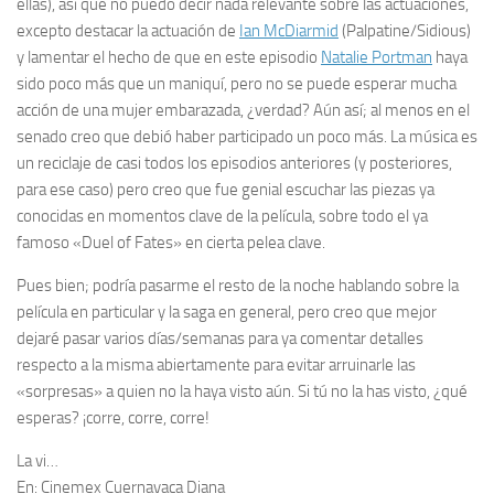
ellas), así que no puedo decir nada relevante sobre las actuaciones,
excepto destacar la actuación de
Ian McDiarmid
(Palpatine/Sidious)
y lamentar el hecho de que en este episodio
Natalie Portman
haya
sido poco más que un maniquí, pero no se puede esperar mucha
acción de una mujer embarazada, ¿verdad? Aún así; al menos en el
senado creo que debió haber participado un poco más. La música es
un
reciclaje
de casi todos los episodios anteriores (y posteriores,
para ese caso) pero creo que fue genial escuchar las piezas ya
conocidas en momentos clave de la película, sobre todo el ya
famoso «Duel of Fates» en cierta pelea clave.
Pues bien; podría pasarme el resto de la noche hablando sobre la
película en particular y la saga en general, pero creo que mejor
dejaré pasar varios días/semanas para ya comentar detalles
respecto a la misma abiertamente para evitar arruinarle las
«sorpresas» a quien no la haya visto aún. Si tú no la has visto, ¿qué
esperas? ¡corre, corre, corre!
La vi…
En:
Cinemex Cuernavaca Diana