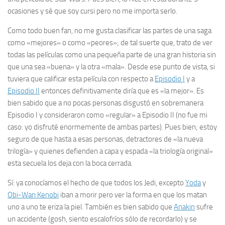
ocasiones y sé que soy
cursi
pero no me importa serlo.
Como todo buen
fan
, no me gusta clasificar las partes de una saga
como «mejores» o como «peores»; de tal suerte que, trato de ver
todas las películas como una pequeña parte de una gran historia sin
que una sea «buena» y la otra «mala». Desde ese punto de vista, si
tuviera que calificar esta película con respecto a
Episodio I
y a
Episodio II
entonces definitivamente diría que es «la mejor». Es
bien sabido que a no pocas personas disgustó en sobremanera
Episodio I y consideraron como «regular» a Episodio II (no fue mi
caso: yo disfruté enormemente de ambas partes). Pues bien; estoy
seguro de que hasta a esas personas, detractores de «la nueva
trilogía» y quienes defienden a capa y espada «la triología original»
esta secuela los deja con la boca cerrada.
Sí: ya conocíamos el hecho de que
todos
los Jedi, excepto
Yoda
y
Obi-Wan Kenobi
iban a morir pero ver la forma en que los matan
uno a uno te eriza la piel. También es bien sabido que
Anakin
sufre
un accidente
(
gosh
, siento escalofríos sólo de recordarlo) y se