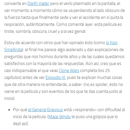
convierte en
Darth Vader
pero el
verlo plasmado
en la pantalla, el
ver momento a momento cómo se va perdiendo al lado obscuro de
la fuerza hasta que finalmente cede y ver
el accidente
en sí quita la
respiración, auténticamente. Como comenté ayer: esta película es
triste, sombría, obscura, cruel y a la vez genial.
Estoy de acuerdo con otros que han opinado ésto (como
lo hizo
Smellinda
): el final me parece algo
acelerado
y dan explicaciones de
preguntas que nos hicimos durante años y de las cuales quedamos
satisfechos con
la mayoría
de las respuestas. Aún así, creo que es
casi indispensable el que veas
Clone Wars
completa
(los 25
capítulos) antes de ver
Episodio III
, pues te explican
muchas
cosas
que de otra manera no entenderás, a saber: (no es
spoiler
, ésto no
viene en la película y son eventos de los que te das cuenta justo al
inicio)
Por qué
el General Grievous
está «respirando» con dificultad al
inicio de la película. (
Mace Windu
le puso una golpiza que lo
dejó así).