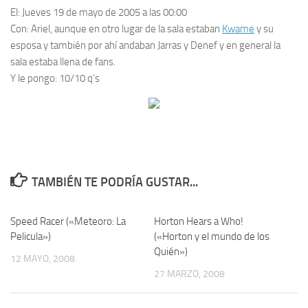
El:
Jueves 19 de mayo de 2005 a las 00:00
Con:
Ariel, aunque en otro lugar de la sala estaban
Kwame
y su
esposa y también por ahí andaban Jarras y Denef y en general la
sala estaba llena de
fans
.
Y le pongo:
10/10 q’s
TAMBIÉN TE PODRÍA GUSTAR...
Speed Racer («Meteoro: La
1
Horton Hears a Who!
0
Pelicula»)
(«Horton y el mundo de los
Quién»)
12 MAYO, 2008
27 MARZO, 2008