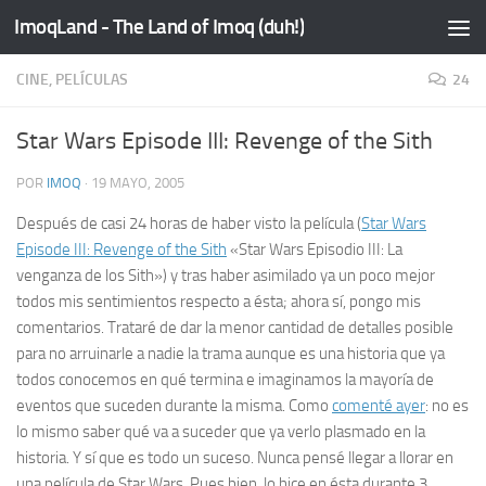
ImoqLand - The Land of Imoq (duh!)
Saltar al contenido
CINE, PELÍCULAS
24
Star Wars Episode III: Revenge of the Sith
POR
IMOQ
·
19 MAYO, 2005
Después de casi 24 horas de haber visto la película (
Star Wars
Episode III: Revenge of the Sith
«Star Wars Episodio III: La
venganza de los Sith») y tras haber asimilado ya un poco mejor
todos mis sentimientos respecto a ésta; ahora sí, pongo mis
comentarios. Trataré de dar la menor cantidad de detalles posible
para no arruinarle a nadie la trama aunque es una historia que ya
todos conocemos en qué termina e imaginamos la mayoría de
eventos que suceden durante la misma. Como
comenté ayer
: no es
lo mismo
saber
qué va a suceder que ya verlo plasmado en la
historia. Y sí que es todo un suceso. Nunca pensé llegar a llorar en
una película de Star Wars. Pues bien, lo hice en ésta durante 3